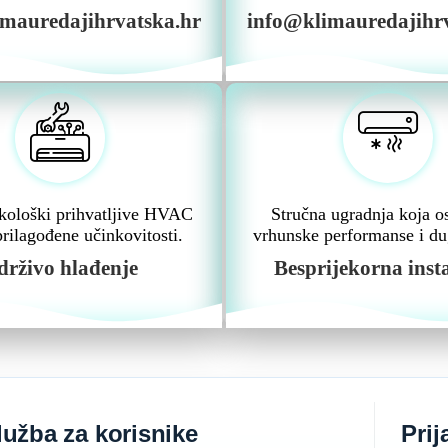
mauredajihrvatska.hr
info@klimauredajihr
 ekološki prihvatljive HVAC
Stručna ugradnja koja o
prilagođene učinkovitosti.
vrhunske performanse i du
drživo hlađenje
Besprijekorna insta
lužba za korisnike
Prij