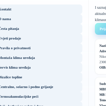
I sazna
Kontakt
aktualn
O nama
klimaur
Česta pitanja
Prij
Uvjeti prodaje
Nazi
Pravila o privatnosti
Adre
Niko
Montaža klima uređaja
2300
Servis klima uređaja
OIB
Dizalice topline
Suds
Centralno, solarno i podno grijanje
MBS
MB 
Termoakumulacijske peći
Teme
Vlas