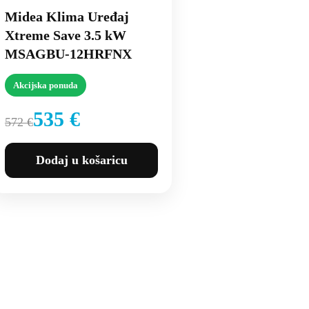
Midea Klima Uređaj
Xtreme Save 3.5 kW
MSAGBU-12HRFNX
Akcijska ponuda
535 €
572 €
Dodaj u košaricu