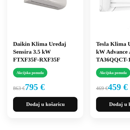
Daikin Klima Uređaj
Tesla Klima 
Sensira 3.5 kW
kW Advance
FTXF35F-RXF35F
TA36QQCT-
Akcijska ponuda
Akcijska ponuda
795 €
459 €
863 €
469 €
Dodaj u košaricu
Dodaj u 