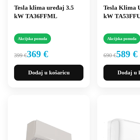
Tesla klima uređaj 3.5
Tesla Klima 
kW TA36FFML
kW TA53FFU
Akcijska ponuda
Akcijska ponuda
369 €
589 €
399 €
690 €
Dodaj u košaricu
Dodaj u 