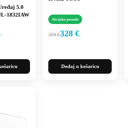
Uređaj 5.0
L-1832IAW
Akcijska ponuda
328 €
359 €
košaricu
Dodaj u košaricu