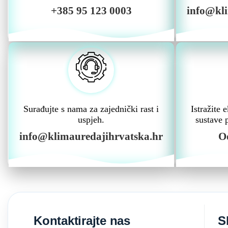
+385 95 123 0003
info@kli
Surađujte s nama za zajednički rast i
Istražite
uspjeh.
sustave 
info@klimauredajihrvatska.hr
O
Kontaktirajte nas
S