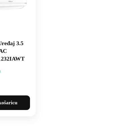
Uređaj 3.5
 AC
1232IAWT
košaricu