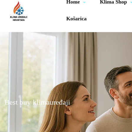
Home
Klima Shop
Košarica
Best buy klimauređaji