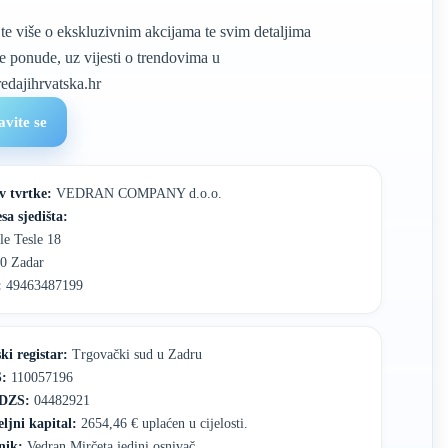
jte više o ekskluzivnim akcijama te svim detaljima
e ponude, uz vijesti o trendovima u
edajihrvatska.hr
avite se
v tvrtke:
VEDRAN COMPANY d.o.o.
sa sjedišta:
le Tesle 18
0 Zadar
:
49463487199
ki registar:
Trgovački sud u Zadru
:
110057196
DZS:
04482921
ljni kapital:
2654,46 € uplaćen u cijelosti.
nik:
Vedran Mirčeta jedini osnivač