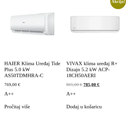
Akcija!
HAIER Klima Uređaj Tide
VIVAX klima uređaj R+
Plus 5.0 kW
Dizajn 5.2 kW ACP-
AS50TDMHRA-C
18CH50AERI
769,00
€
865,00
€
785,00
€
A++
A++
Pročitaj više
Dodaj u košaricu