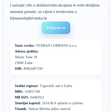
I saznajte više o ekskluzivnim akcijama te svim detaljima
aktualne ponude, uz vijesti o trendovima u
klimauredajihrvatska.hr
Prijavite se
Naziv tvrtke:
VEDRAN COMPANY d.o.o.
Adresa sjedišta:
Nikole Tesle 18
23000 Zadar
OIB:
49463487199
Sudski registar:
Trgovački sud u Zadru
MBS:
110057196
MB DZS:
04482921
Temeljni kapital:
2654,46 € uplaćen u cijelosti.
Vlasnik:
Vedran Mirčeta jedini osnivač