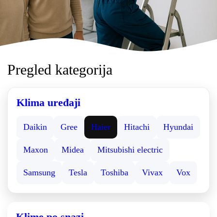
Pregled kategorija
Klima uređaji
Daikin
Gree
Haier
Hitachi
Hyundai
Maxon
Midea
Mitsubishi electric
Samsung
Tesla
Toshiba
Vivax
Vox
Klime po snazi