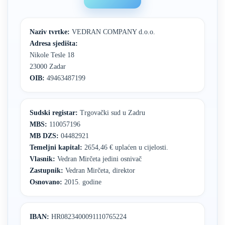
Naziv tvrtke:
VEDRAN COMPANY d.o.o.
Adresa sjedišta:
Nikole Tesle 18
23000 Zadar
OIB:
49463487199
Sudski registar:
Trgovački sud u Zadru
MBS:
110057196
MB DZS:
04482921
Temeljni kapital:
2654,46 € uplaćen u cijelosti.
Vlasnik:
Vedran Mirčeta jedini osnivač
Zastupnik:
Vedran Mirčeta, direktor
Osnovano:
2015. godine
IBAN:
HR0823400091110765224