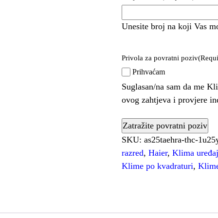
Unesite broj na koji Vas m
Privola za povratni poziv
(Requi
Prihvaćam
Suglasan/na sam da me Kli
ovog zahtjeva i provjere i
SKU:
as25taehra-thc-1u25
razred
,
Haier
,
Klima uređaj
Klime po kvadraturi
,
Klime