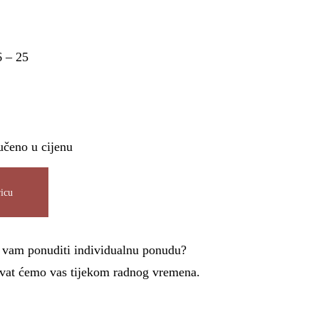
6 – 25
učeno u cijenu
icu
i vam ponuditi individualnu ponudu?
azvat ćemo vas tijekom radnog vremena.