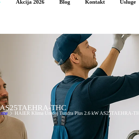
Akcija 2026
Blog
Kontakt
Usluge
 kW AS25TAEHRA-THC
ome
HAIER Klima Uređaj Tundra Plus 2.6 kW AS25TAEHRA-T