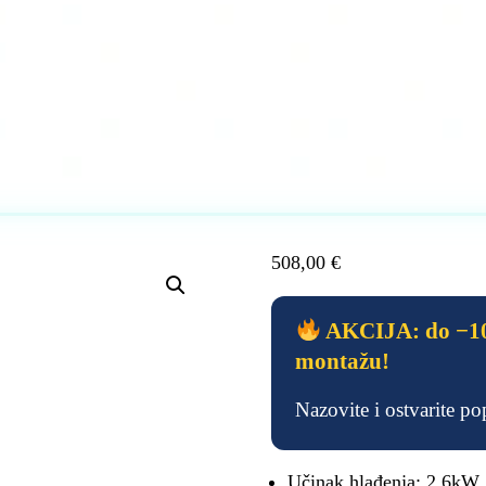
508,00
€
AKCIJA: do −10
montažu!
Nazovite i ostvarite p
Učinak hlađenja: 2.6kW