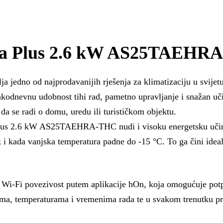
ra Plus 2.6 kW AS25TAEHR
o od najprodavanijih rješenja za klimatizaciju u svijetu, 
akodnevnu udobnost tihi rad, pametno upravljanje i snažan uči
 da se radi o domu, uredu ili turističkom objektu.
Plus 2.6 kW AS25TAEHRA-THC nudi i visoku energetsku učin
 i kada vanjska temperatura padne do -15 °C. To ga čini ideal
i povezivost putem aplikacije hOn, koja omogućuje potpun
ma, temperaturama i vremenima rada te u svakom trenutku prat