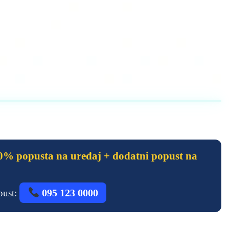
% popusta na uređaj + dodatni popust na
095 123 0000
opust: