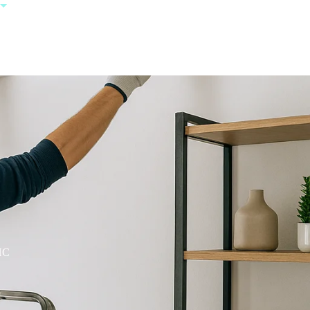
+385 95 123
0000
HC