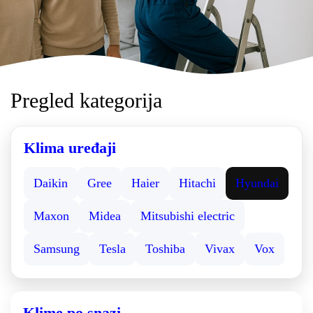
Pregled kategorija
Klima uređaji
Daikin
Gree
Haier
Hitachi
Hyundai
Maxon
Midea
Mitsubishi electric
Samsung
Tesla
Toshiba
Vivax
Vox
Klime po snazi