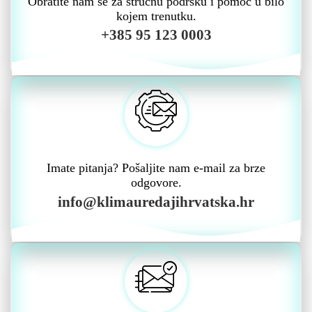
Obratite nam se za stručnu podršku i pomoć u bilo
kojem trenutku.
+385 95 123 0003
Imate pitanja? Pošaljite nam e-mail za brze
odgovore.
info@klimauredajihrvatska.hr