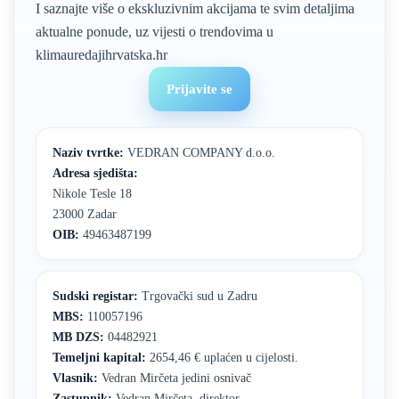
I saznajte više o ekskluzivnim akcijama te svim detaljima
aktualne ponude, uz vijesti o trendovima u
klimauredajihrvatska.hr
Prijavite se
Naziv tvrtke:
VEDRAN COMPANY d.o.o.
Adresa sjedišta:
Nikole Tesle 18
23000 Zadar
OIB:
49463487199
Sudski registar:
Trgovački sud u Zadru
MBS:
110057196
MB DZS:
04482921
Temeljni kapital:
2654,46 € uplaćen u cijelosti.
Vlasnik:
Vedran Mirčeta jedini osnivač
Zastupnik:
Vedran Mirčeta, direktor