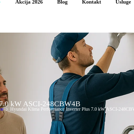
Akcija 2026
Blog
Kontakt
Usluge
us 7.0 kW ASCI-248CBW4B
me
Hyundai Klima Performance Inverter Plus 7.0 kW ASCI-248C