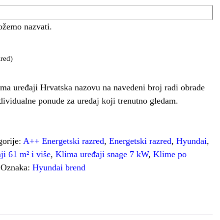
ožemo nazvati.
red)
ma uređaji Hrvatska nazovu na navedeni broj radi obrade
ndividualne ponude za uređaj koji trenutno gledam.
gorije:
A++ Energetski razred
,
Energetski razred
,
Hyundai
,
ji 61 m² i više
,
Klima uređaji snage 7 kW
,
Klime po
Oznaka:
Hyundai brend