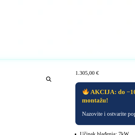
1.305,00
€
AKCIJA: do −10
montažu!
Nazovite i ostvarite p
Učinak hlađenja: 7kW