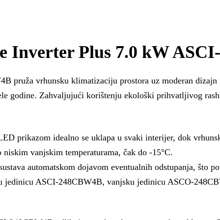
e Inverter Plus 7.0 kW AS
pruža vrhunsku klimatizaciju prostora uz moderan dizajn i
le godine. Zahvaljujući korištenju ekološki prihvatljivog ra
LED prikazom idealno se uklapa u svaki interijer, dok vrhuns
o niskim vanjskim temperaturama, čak do -15°C.
itu sustava automatskom dojavom eventualnih odstupanja, što
 jedinicu ASCI-248CBW4B, vanjsku jedinicu ASCO-248CBW4B, 