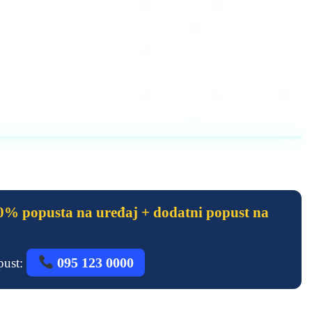
% popusta na uređaj + dodatni popust na
095 123 0000
opust: