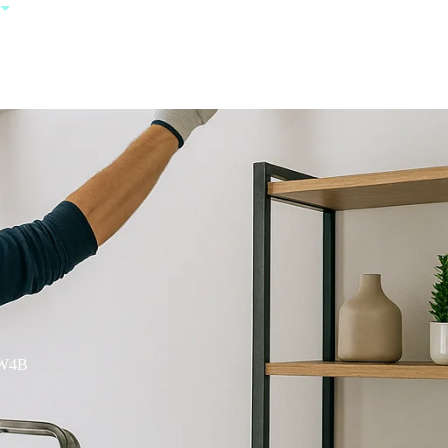
+385 95 123
0000
BW4B