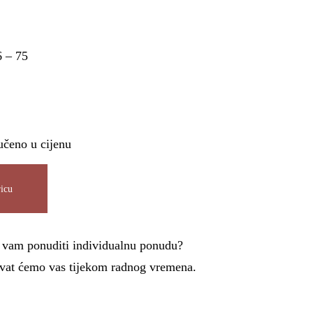
6 – 75
učeno u cijenu
icu
i vam ponuditi individualnu ponudu?
azvat ćemo vas tijekom radnog vremena.