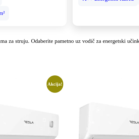
m²
nima za struju. Odaberite pametno uz vodič za energetski učin
Akcija!