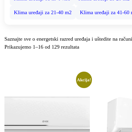
Klima uređaji za 21-40 m2
Klima uređaji za 41-60 
Saznajte sve o energetski razred uređaja i uštedite na raču
Prikazujemo 1–16 od 129 rezultata
Akcija!