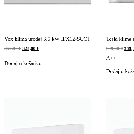
Vox klima uređaj 3.5 kW IFX12-SCCT
Tesla klima
359,00
€
328,00
€
399,00
€
369,
A++
Dodaj u košaricu
Dodaj u koša