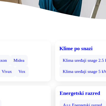
Klime po snazi
xon
Midea
Klima uređaji snage 2.5
Vivax
Vox
Klima uređaji snage 5 
Energetski razred
A++ Energetski razred