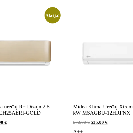
Akcija!
 uređaj R+ Dizajn 2.5
Midea Klima Uređaj Xtrem
9CH25AERI-GOLD
kW MSAGBU-12HRFNX
00
€
572,00
€
535,00
€
A++