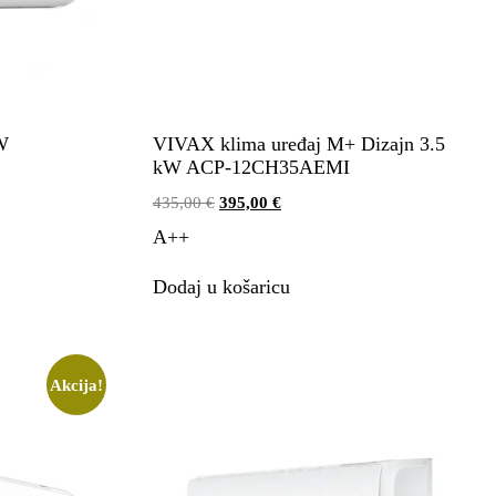
W
VIVAX klima uređaj M+ Dizajn 3.5
kW ACP-12CH35AEMI
435,00
€
395,00
€
A++
Dodaj u košaricu
Akcija!