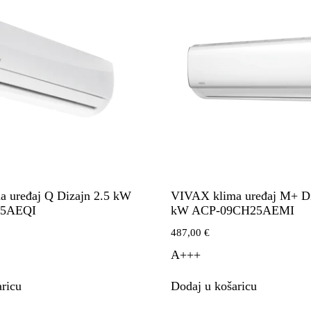
 uređaj Q Dizajn 2.5 kW
VIVAX klima uređaj M+ Di
5AEQI
kW ACP-09CH25AEMI
487,00
€
A+++
ricu
Dodaj u košaricu