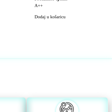
A++
Dodaj u košaricu