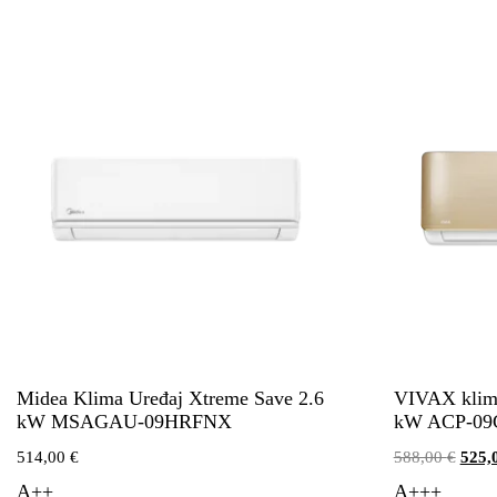
Midea Klima Uređaj Xtreme Save 2.6
VIVAX klima
kW MSAGAU-09HRFNX
kW ACP-0
514,00
€
588,00
€
525,
A++
A+++