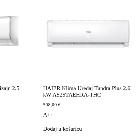
zajn 2.5
HAIER Klima Uređaj Tundra Plus 2.6
kW AS25TAEHRA-THC
508,00
€
A++
Dodaj u košaricu