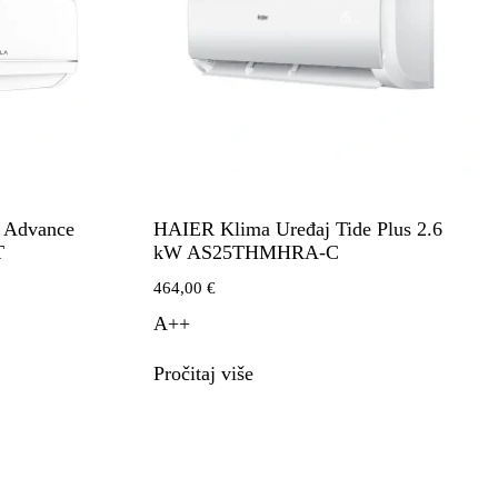
W Advance
HAIER Klima Uređaj Tide Plus 2.6
T
kW AS25THMHRA-C
464,00
€
A++
Pročitaj više