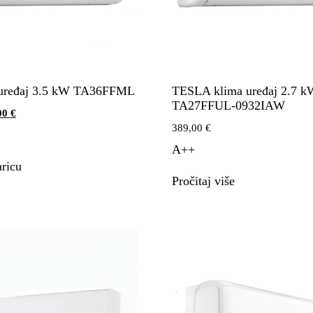
 uređaj 3.5 kW TA36FFML
TESLA klima uređaj 2.7 k
TA27FFUL-0932IAW
00
€
389,00
€
A++
ricu
Pročitaj više