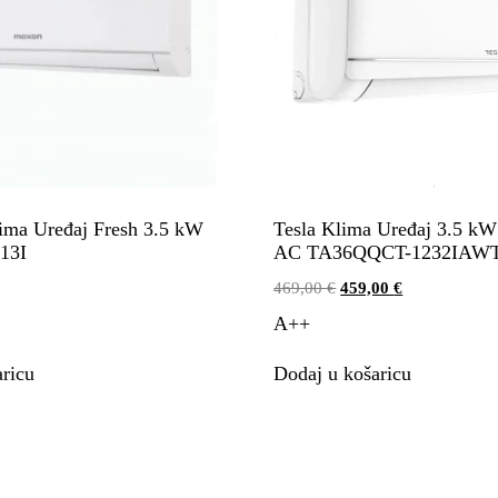
a Uređaj Fresh 3.5 kW
Tesla Klima Uređaj 3.5 k
13I
AC TA36QQCT-1232IAW
469,00
€
459,00
€
A++
ricu
Dodaj u košaricu