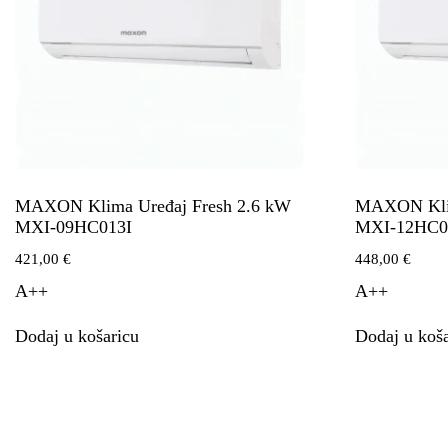
MAXON Klima Uređaj Fresh 2.6 kW
MAXON Klim
MXI-09HC013I
MXI-12HC0
421,00
€
448,00
€
A++
A++
Dodaj u košaricu
Dodaj u koša