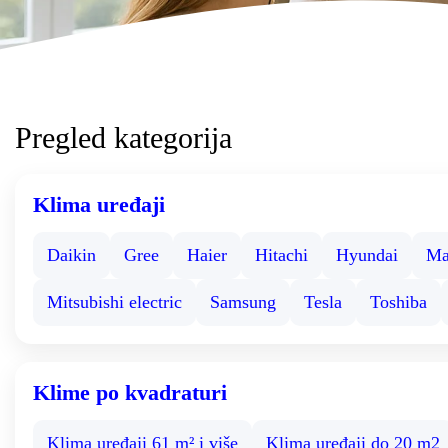
Pregled kategorija
Klima uređaji
Daikin
Gree
Haier
Hitachi
Hyundai
Ma
Mitsubishi electric
Samsung
Tesla
Toshiba
Klime po kvadraturi
Klima uređaji 61 m² i više
Klima uređaji do 20 m2