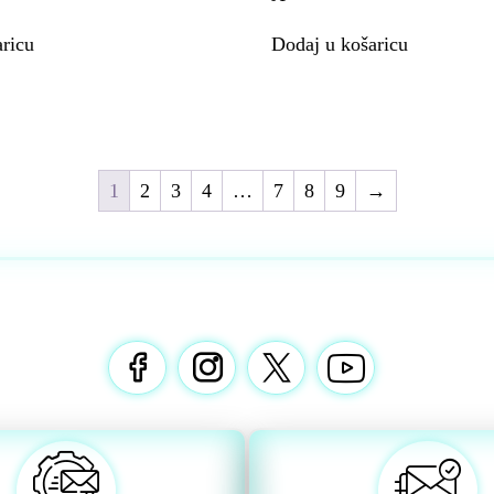
ricu
Dodaj u košaricu
1
2
3
4
…
7
8
9
→