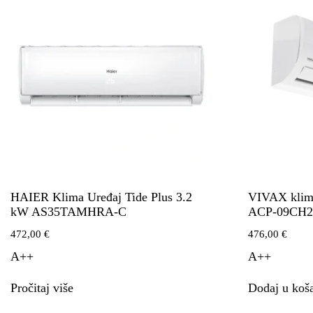
HAIER Klima Uređaj Tide Plus 3.2
VIVAX klima
kW AS35TAMHRA-C
ACP-09CH2
472,00
€
476,00
€
A++
A++
Pročitaj više
Dodaj u koša