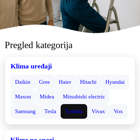
Pregled kategorija
Klima uređaji
Daikin
Gree
Haier
Hitachi
Hyundai
Maxon
Midea
Mitsubishi electric
Samsung
Tesla
Toshiba
Vivax
Vox
Klime po snazi