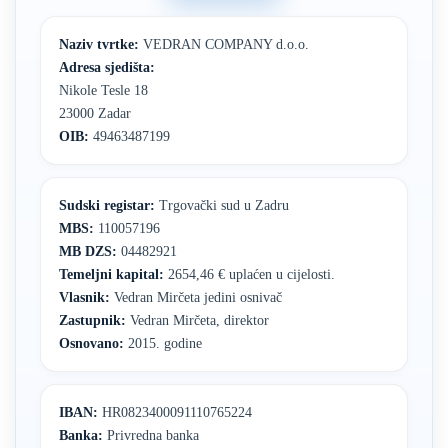
Naziv tvrtke:
VEDRAN COMPANY d.o.o.
Adresa sjedišta:
Nikole Tesle 18
23000 Zadar
OIB:
49463487199
Sudski registar:
Trgovački sud u Zadru
MBS:
110057196
MB DZS:
04482921
Temeljni kapital:
2654,46 € uplaćen u cijelosti.
Vlasnik:
Vedran Mirčeta jedini osnivač
Zastupnik:
Vedran Mirčeta, direktor
Osnovano:
2015. godine
IBAN:
HR0823400091110765224
Banka:
Privredna banka