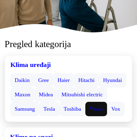
Pregled kategorija
Klima uređaji
Daikin
Gree
Haier
Hitachi
Hyundai
Maxon
Midea
Mitsubishi electric
Samsung
Tesla
Toshiba
Vivax
Vox
Klime po snazi