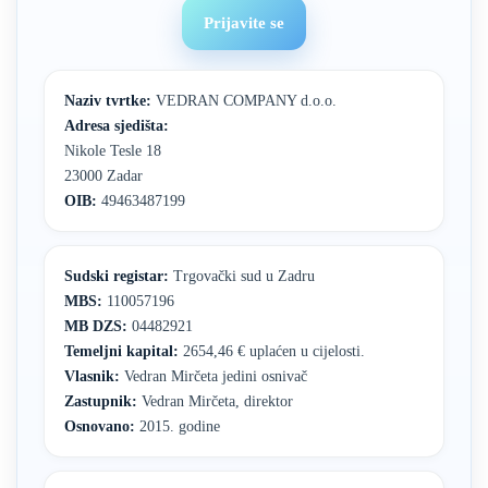
Prijavite se
Naziv tvrtke:
VEDRAN COMPANY d.o.o.
Adresa sjedišta:
Nikole Tesle 18
23000 Zadar
OIB:
49463487199
Sudski registar:
Trgovački sud u Zadru
MBS:
110057196
MB DZS:
04482921
Temeljni kapital:
2654,46 € uplaćen u cijelosti.
Vlasnik:
Vedran Mirčeta jedini osnivač
Zastupnik:
Vedran Mirčeta, direktor
Osnovano:
2015. godine