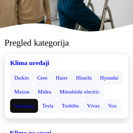
Pregled kategorija
Klima uređaji
Daikin
Gree
Haier
Hitachi
Hyundai
Maxon
Midea
Mitsubishi electric
Samsung
Tesla
Toshiba
Vivax
Vox
Klime po snazi