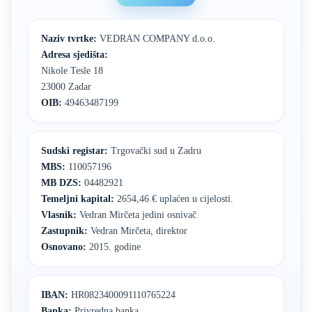
Naziv tvrtke:
VEDRAN COMPANY d.o.o.
Adresa sjedišta:
Nikole Tesle 18
23000 Zadar
OIB:
49463487199
Sudski registar:
Trgovački sud u Zadru
MBS:
110057196
MB DZS:
04482921
Temeljni kapital:
2654,46 € uplaćen u cijelosti.
Vlasnik:
Vedran Mirčeta jedini osnivač
Zastupnik:
Vedran Mirčeta, direktor
Osnovano:
2015. godine
IBAN:
HR0823400091110765224
Banka:
Privredna banka