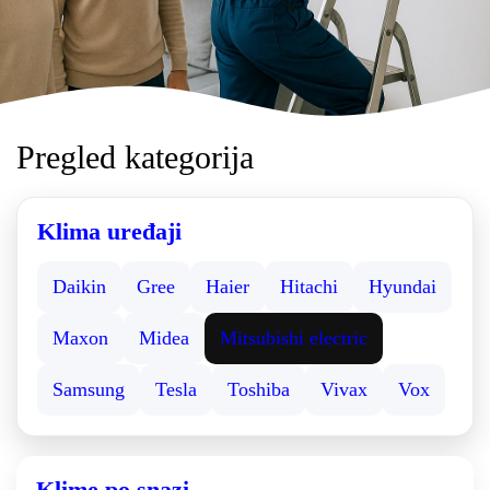
Pregled kategorija
Klima uređaji
Daikin
Gree
Haier
Hitachi
Hyundai
Maxon
Midea
Mitsubishi electric
Samsung
Tesla
Toshiba
Vivax
Vox
Klime po snazi