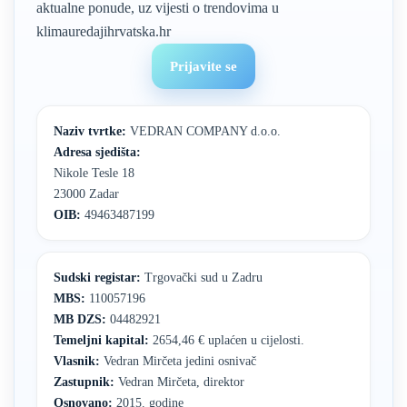
aktualne ponude, uz vijesti o trendovima u
klimauredajihrvatska.hr
Prijavite se
Naziv tvrtke:
VEDRAN COMPANY d.o.o.
Adresa sjedišta:
Nikole Tesle 18
23000 Zadar
OIB:
49463487199
Sudski registar:
Trgovački sud u Zadru
MBS:
110057196
MB DZS:
04482921
Temeljni kapital:
2654,46 € uplaćen u cijelosti.
Vlasnik:
Vedran Mirčeta jedini osnivač
Zastupnik:
Vedran Mirčeta, direktor
Osnovano:
2015. godine