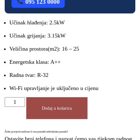
095 123 0000
Učinak hlađenja: 2.5kW
Učinak grijanja: 3.15kW
Veličina prostora(m2): 16 – 25
Energetska klasa: A++
Radna tvar: R-32
Wi-Fi upravljanje je uključeno u cijenu
Dodaj u košaricu
Želite provjeriti možemo li vam ponuditi individualnu ponudu?
Ostavite broj telefona i nazvat ćemo vas tijekom radnog