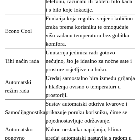
telefonu, računalu ili tabletu bilo kada
i s bilo koje lokacije.
Funkcija koja regulira smjer i količinu
zraka prema korisniku te omogućuje
Econo Cool
višu zadanu temperaturu bez gubitka
komfora.
Unutarnja jedinica radi gotovo
Tihi način rada
nečujno, što je idealno za noćne sate i
prostore osjetljive na buku.
Uređaj samostalno bira između grijanja
Automatski
i hlađenja ovisno o temperaturi u
režim rada
prostoriji.
Sustav automatski otkriva kvarove i
Samodijagnostika
prikazuje poruku korisniku, čime se
pojednostavljuje održavanje.
Automatsko
Nakon nestanka napajanja, klima
ponovno
uređaj automatski nastavlja s radom u