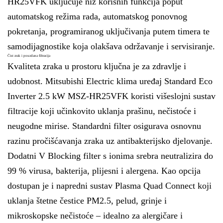
HR25VFK uključuje niz korisnih funkcija poput
automatskog režima rada, automatskog ponovnog
pokretanja, programiranog uključivanja putem timera te
samodijagnostike koja olakšava održavanje i servisiranje.
Čist zrak i pouzdana filtracija
Kvaliteta zraka u prostoru ključna je za zdravlje i
udobnost. Mitsubishi Electric klima uređaj Standard Eco
Inverter 2.5 kW MSZ-HR25VFK koristi višeslojni sustav
filtracije koji učinkovito uklanja prašinu, nečistoće i
neugodne mirise. Standardni filter osigurava osnovnu
razinu pročišćavanja zraka uz antibakterijsko djelovanje.
Dodatni V Blocking filter s ionima srebra neutralizira do
99 % virusa, bakterija, plijesni i alergena. Kao opcija
dostupan je i napredni sustav Plasma Quad Connect koji
uklanja štetne čestice PM2.5, pelud, grinje i
mikroskopske nečistoće – idealno za alergičare i