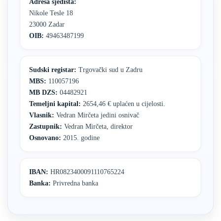
Adresa sjedišta:
Nikole Tesle 18
23000 Zadar
OIB:
49463487199
Sudski registar:
Trgovački sud u Zadru
MBS:
110057196
MB DZS:
04482921
Temeljni kapital:
2654,46 € uplaćen u cijelosti.
Vlasnik:
Vedran Mirčeta jedini osnivač
Zastupnik:
Vedran Mirčeta, direktor
Osnovano:
2015. godine
IBAN:
HR0823400091110765224
Banka:
Privredna banka