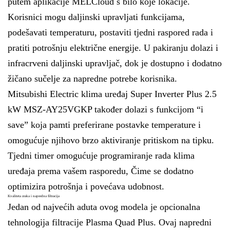
putem aplikacije MELCloud s bilo koje lokacije.
Korisnici mogu daljinski upravljati funkcijama,
podešavati temperaturu, postaviti tjedni raspored rada i
pratiti potrošnju električne energije. U pakiranju dolazi i
infracrveni daljinski upravljač, dok je dostupno i dodatno
žičano sučelje za napredne potrebe korisnika.
Mitsubishi Electric klima uređaj Super Inverter Plus 2.5
kW MSZ-AY25VGKP također dolazi s funkcijom “i
save” koja pamti preferirane postavke temperature i
omogućuje njihovo brzo aktiviranje pritiskom na tipku.
Tjedni timer omogućuje programiranje rada klima
uređaja prema vašem rasporedu, Čime se dodatno
optimizira potrošnja i povećava udobnost.
Kvaliteta zraka i napredna filtracija
Jedan od najvećih aduta ovog modela je opcionalna
tehnologija filtracije Plasma Quad Plus. Ovaj napredni