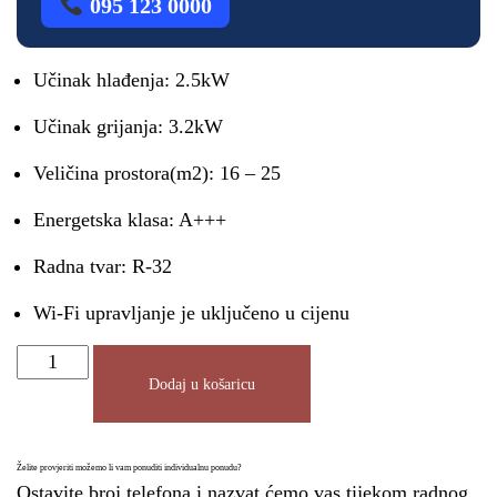
095 123 0000
Učinak hlađenja: 2.5kW
Učinak grijanja: 3.2kW
Veličina prostora(m2): 16 – 25
Energetska klasa: A+++
Radna tvar: R-32
Wi-Fi upravljanje je uključeno u cijenu
Dodaj u košaricu
Želite provjeriti možemo li vam ponuditi individualnu ponudu?
Ostavite broj telefona i nazvat ćemo vas tijekom radnog