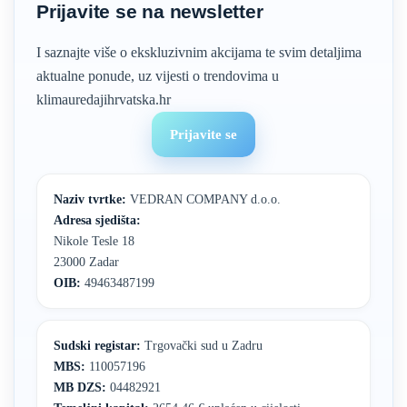
Prijavite se na newsletter
I saznajte više o ekskluzivnim akcijama te svim detaljima
aktualne ponude, uz vijesti o trendovima u
klimauredajihrvatska.hr
Prijavite se
Naziv tvrtke:
VEDRAN COMPANY d.o.o.
Adresa sjedišta:
Nikole Tesle 18
23000 Zadar
OIB:
49463487199
Sudski registar:
Trgovački sud u Zadru
MBS:
110057196
MB DZS:
04482921