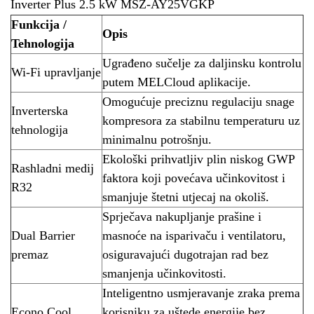
Inverter Plus 2.5 kW MSZ-AY25VGKP
Funkcija /
Opis
Tehnologija
Ugrađeno sučelje za daljinsku kontrolu
Wi-Fi upravljanje
putem MELCloud aplikacije.
Omogućuje preciznu regulaciju snage
Inverterska
kompresora za stabilnu temperaturu uz
tehnologija
minimalnu potrošnju.
Ekološki prihvatljiv plin niskog GWP
Rashladni medij
faktora koji povećava učinkovitost i
R32
smanjuje štetni utjecaj na okoliš.
Sprječava nakupljanje prašine i
Dual Barrier
masnoće na isparivaču i ventilatoru,
premaz
osiguravajući dugotrajan rad bez
smanjenja učinkovitosti.
Inteligentno usmjeravanje zraka prema
Econo Cool
korisniku za uštede energije bez