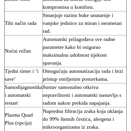
kompromisa u komforu.
Smanjuje razinu buke unutarnje i
Tihi način rada
vanjske jedinice za miran i neometan
rad.
Automatski prilagođava sve radne
parametre kako bi osigurao
Noćni režim
maksimalnu udobnost tijekom
spavanja.
Tjedni timer i ‘i
Omogućuju automatizaciju rada i brzi
save’
pristup omiljenim postavkama.
Samodijagnostika
Sustav samostalno otkriva
i automatski
nepravilnosti i automatski nastavlja s
restart
radom nakon prekida napajanja.
Napredna filtracija zraka koja uklanja
Plasma Quad
do 99% štetnih čestica, alergena i
Plus (opcija)
mikroorganizama iz zraka.