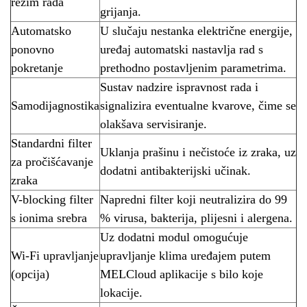
režim rada
grijanja.
Automatsko
U slučaju nestanka električne energije,
ponovno
uređaj automatski nastavlja rad s
pokretanje
prethodno postavljenim parametrima.
Sustav nadzire ispravnost rada i
Samodijagnostika
signalizira eventualne kvarove, čime se
olakšava servisiranje.
Standardni filter
Uklanja prašinu i nečistoće iz zraka, uz
za pročišćavanje
dodatni antibakterijski učinak.
zraka
V-blocking filter
Napredni filter koji neutralizira do 99
s ionima srebra
% virusa, bakterija, plijesni i alergena.
Uz dodatni modul omogućuje
Wi-Fi upravljanje
upravljanje klima uređajem putem
(opcija)
MELCloud aplikacije s bilo koje
lokacije.