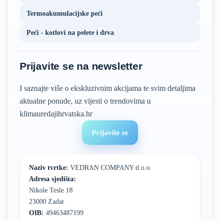
Termoakumulacijske peći
Peći - kotlovi na pelete i drva
Prijavite se na newsletter
I saznajte više o ekskluzivnim akcijama te svim detaljima
aktualne ponude, uz vijesti o trendovima u
klimauredajihrvatska.hr
Prijavite se
Naziv tvrtke:
VEDRAN COMPANY d.o.o.
Adresa sjedišta:
Nikole Tesle 18
23000 Zadar
OIB:
49463487199