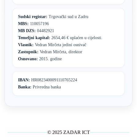
Sudski registar:
Trgovački sud u Zadru
MBS:
110057196
MB DZS:
04482921
Temeljni kapital:
2654,46 € uplaćen u cijelosti.
Vlasnik:
Vedran Mirčeta jedini osnivač
Zastupnik:
Vedran Mirčeta, direktor
Osnovano:
2015. godine
IBAN:
HR0823400091110765224
Banka:
Privredna banka
© 2025 ZADAR ICT