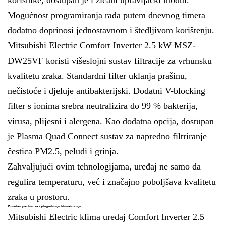
korisnike, dostupan je i žičani upravljački modul.
Mogućnost programiranja rada putem dnevnog timera
dodatno doprinosi jednostavnom i štedljivom korištenju.
Mitsubishi Electric Comfort Inverter 2.5 kW MSZ-
DW25VF koristi višeslojni sustav filtracije za vrhunsku
kvalitetu zraka. Standardni filter uklanja prašinu,
nečistoće i djeluje antibakterijski. Dodatni V-blocking
filter s ionima srebra neutralizira do 99 % bakterija,
virusa, plijesni i alergena. Kao dodatna opcija, dostupan
je Plasma Quad Connect sustav za napredno filtriranje
čestica PM2.5, peludi i grinja.
Zahvaljujući ovim tehnologijama, uređaj ne samo da
regulira temperaturu, već i značajno poboljšava kvalitetu
zraka u prostoru.
Pouzdan partner za cjelogodišnju klimatizaciju
Mitsubishi Electric klima uređaj Comfort Inverter 2.5