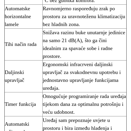
°C bez gubitka komfora.
Automatske
Ravnomjerno raspoređuju zrak po
horizontalne
prostoru za uravnoteženu klimatizaciju
lamele
bez hladnih zona.
Snižava razinu buke unutarnje jedinice
na samo 21 dB(A), što ga čini
Tihi način rada
idealnim za spavaće sobe i radne
prostore.
Ergonomski infracrveni daljinski
Daljinski
upravljač za svakodnevnu upotrebu i
upravljač
jednostavno upravljanje funkcijama
uređaja.
Omogućuje programiranje rada uređaja
Timer funkcija
tijekom dana za optimalnu potrošnju i
veću udobnost.
Uređaj sam prepoznaje uvjete u
Automatski
prostoru i bira između hlađenja i