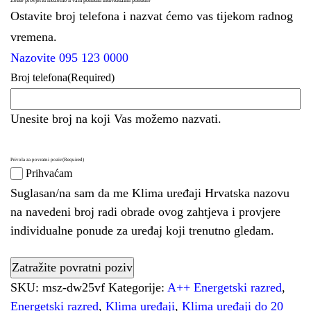
Želite provjeriti možemo li vam ponuditi individualnu ponudu?
Ostavite broj telefona i nazvat ćemo vas tijekom radnog
vremena.
Nazovite 095 123 0000
Broj telefona
(Required)
Unesite broj na koji Vas možemo nazvati.
Privola za povratni poziv
(Required)
Prihvaćam
Suglasan/na sam da me Klima uređaji Hrvatska nazovu
na navedeni broj radi obrade ovog zahtjeva i provjere
individualne ponude za uređaj koji trenutno gledam.
SKU:
msz-dw25vf
Kategorije:
A++ Energetski razred
,
Energetski razred
,
Klima uređaji
,
Klima uređaji do 20