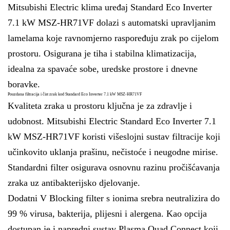
Mitsubishi Electric klima uređaj Standard Eco Inverter
7.1 kW MSZ-HR71VF dolazi s automatski upravljanim
lamelama koje ravnomjerno raspoređuju zrak po cijelom
prostoru. Osigurana je tiha i stabilna klimatizacija,
idealna za spavaće sobe, uredske prostore i dnevne
boravke.
Pouzdana filtracija i čist zrak kod Standard Eco Inverter 7.1 kW MSZ-HR71VF
Kvaliteta zraka u prostoru ključna je za zdravlje i
udobnost. Mitsubishi Electric Standard Eco Inverter 7.1
kW MSZ-HR71VF koristi višeslojni sustav filtracije koji
učinkovito uklanja prašinu, nečistoće i neugodne mirise.
Standardni filter osigurava osnovnu razinu pročišćavanja
zraka uz antibakterijsko djelovanje.
Dodatni V Blocking filter s ionima srebra neutralizira do
99 % virusa, bakterija, plijesni i alergena. Kao opcija
dostupan je i napredni sustav Plasma Quad Connect koji