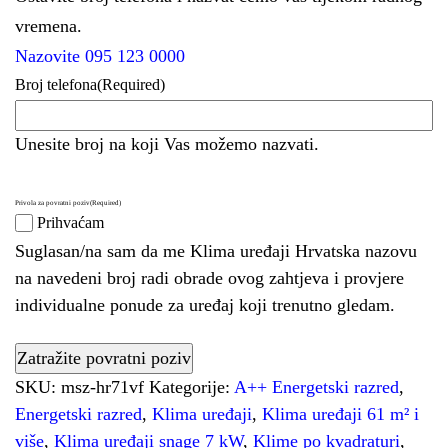
vremena.
Nazovite 095 123 0000
Broj telefona
(Required)
Unesite broj na koji Vas možemo nazvati.
Privola za povratni poziv
(Required)
Prihvaćam
Suglasan/na sam da me Klima uređaji Hrvatska nazovu
na navedeni broj radi obrade ovog zahtjeva i provjere
individualne ponude za uređaj koji trenutno gledam.
SKU:
msz-hr71vf
Kategorije:
A++ Energetski razred
,
Energetski razred
,
Klima uređaji
,
Klima uređaji 61 m² i
više
,
Klima uređaji snage 7 kW
,
Klime po kvadraturi
,