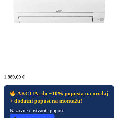
1.880,00
€
AKCIJA: do −10% popusta na uređaj
+ dodatni popust na montažu!
Nazovite i ostvarite popust: