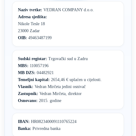
Naziv tvrtke:
VEDRAN COMPANY d.o.o.
Adresa sjedišta:
Nikole Tesle 18
23000 Zadar
OIB:
49463487199
Sudski registar:
Trgovački sud u Zadru
MBS:
110057196
MB DZS:
04482921
Temeljni kapital:
2654,46 € uplaćen u cijelosti.
Vlasnik:
Vedran Mirčeta jedini osnivač
Zastupnik:
Vedran Mirčeta, direktor
Osnovano:
2015. godine
IBAN:
HR0823400091110765224
Banka:
Privredna banka