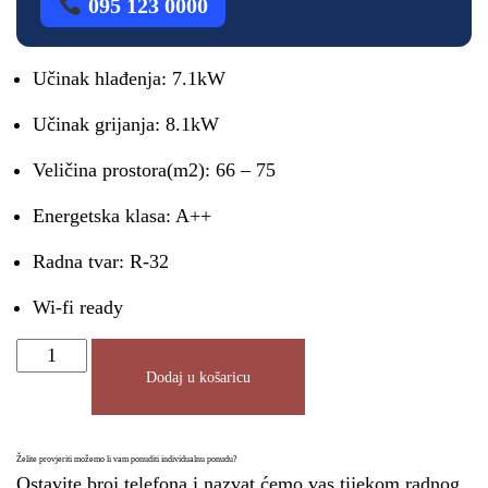
095 123 0000
Učinak hlađenja: 7.1kW
Učinak grijanja: 8.1kW
Veličina prostora(m2): 66 – 75
Energetska klasa: A++
Radna tvar: R-32
Wi-fi ready
Dodaj u košaricu
Želite provjeriti možemo li vam ponuditi individualnu ponudu?
Ostavite broj telefona i nazvat ćemo vas tijekom radnog