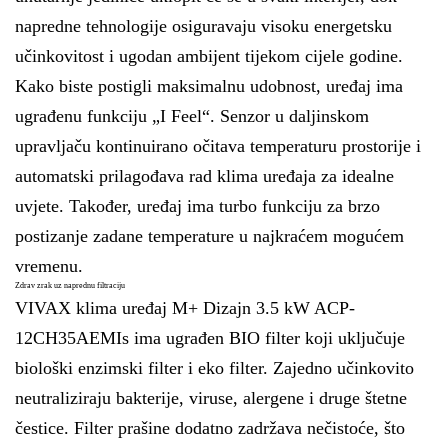
napredne tehnologije osiguravaju visoku energetsku
učinkovitost i ugodan ambijent tijekom cijele godine.
Kako biste postigli maksimalnu udobnost, uređaj ima
ugrađenu funkciju „I Feel“. Senzor u daljinskom
upravljaču kontinuirano očitava temperaturu prostorije i
automatski prilagođava rad klima uređaja za idealne
uvjete. Također, uređaj ima turbo funkciju za brzo
postizanje zadane temperature u najkraćem mogućem
vremenu.
Zdrav zrak uz naprednu filtraciju
VIVAX klima uređaj M+ Dizajn 3.5 kW ACP-
12CH35AEMIs ima ugrađen BIO filter koji uključuje
biološki enzimski filter i eko filter. Zajedno učinkovito
neutraliziraju bakterije, viruse, alergene i druge štetne
čestice. Filter prašine dodatno zadržava nečistoće, što