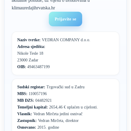
aktualne ponude, uz vijesti o trendovima u
klimauredajihrvatska.hr
Prijavite se
Naziv tvrtke:
VEDRAN COMPANY d.o.o.
Adresa sjedišta:
Nikole Tesle 18
23000 Zadar
OIB:
49463487199
Sudski registar:
Trgovački sud u Zadru
MBS:
110057196
MB DZS:
04482921
Temeljni kapital:
2654,46 € uplaćen u cijelosti.
Vlasnik:
Vedran Mirčeta jedini osnivač
Zastupnik:
Vedran Mirčeta, direktor
Osnovano:
2015. godine