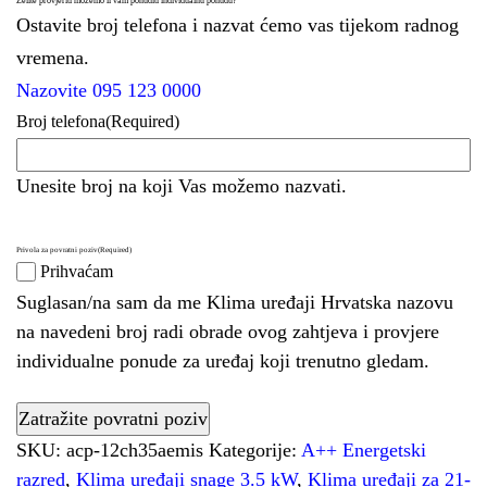
Želite provjeriti možemo li vam ponuditi individualnu ponudu?
Ostavite broj telefona i nazvat ćemo vas tijekom radnog
vremena.
Nazovite 095 123 0000
Broj telefona
(Required)
Unesite broj na koji Vas možemo nazvati.
Privola za povratni poziv
(Required)
Prihvaćam
Suglasan/na sam da me Klima uređaji Hrvatska nazovu
na navedeni broj radi obrade ovog zahtjeva i provjere
individualne ponude za uređaj koji trenutno gledam.
SKU:
acp-12ch35aemis
Kategorije:
A++ Energetski
razred
,
Klima uređaji snage 3.5 kW
,
Klima uređaji za 21-