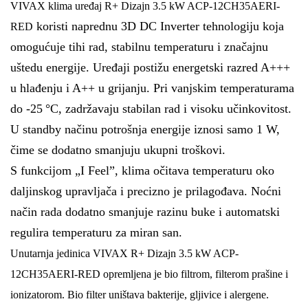
VIVAX klima uređaj R+ Dizajn 3.5 kW ACP-12CH35AERI-
koristi naprednu 3D DC Inverter tehnologiju koja
RED
omogućuje tihi rad, stabilnu temperaturu i značajnu
uštedu energije. Uređaji postižu energetski razred A+++
u hlađenju i A++ u grijanju. Pri vanjskim temperaturama
do -25 °C, zadržavaju stabilan rad i visoku učinkovitost.
U standby načinu potrošnja energije iznosi samo 1 W,
čime se dodatno smanjuju ukupni troškovi.
S funkcijom „I Feel”, klima očitava temperaturu oko
daljinskog upravljača i precizno je prilagođava. Noćni
način rada dodatno smanjuje razinu buke i automatski
regulira temperaturu za miran san.
Unutarnja jedinica
VIVAX R+ Dizajn 3.5 kW ACP-
12CH35AERI-RED
opremljena je
bio filtrom
,
filterom prašine
i
ionizatorom
. Bio filter uništava bakterije, gljivice i alergene.