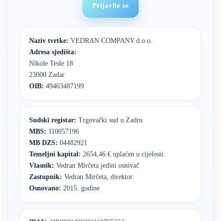
Prijavite se
Naziv tvrtke:
VEDRAN COMPANY d.o.o.
Adresa sjedišta:
Nikole Tesle 18
23000 Zadar
OIB:
49463487199
Sudski registar:
Trgovački sud u Zadru
MBS:
110057196
MB DZS:
04482921
Temeljni kapital:
2654,46 € uplaćen u cijelosti.
Vlasnik:
Vedran Mirčeta jedini osnivač
Zastupnik:
Vedran Mirčeta, direktor
Osnovano:
2015. godine