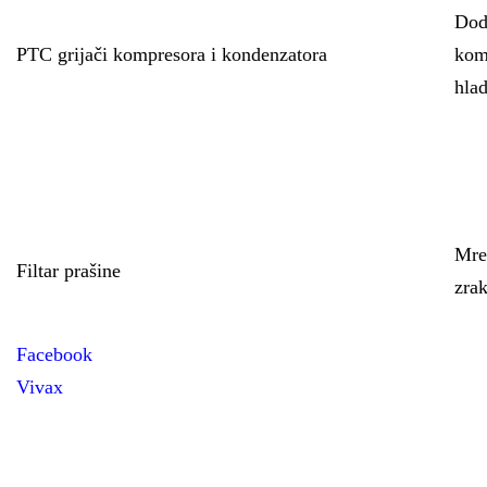
Doda
PTC grijači kompresora i kondenzatora
kom
hlad
Mrež
Filtar prašine
zrak
Facebook
Vivax