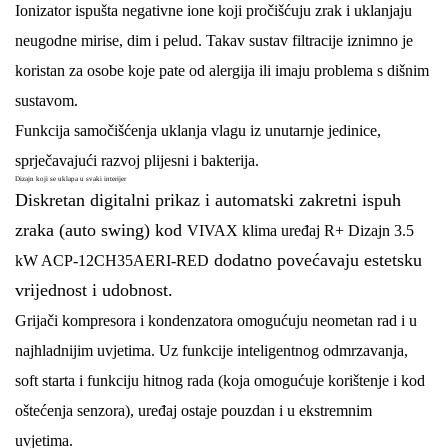
Ionizator ispušta negativne ione koji pročišćuju zrak i uklanjaju
neugodne mirise, dim i pelud. Takav sustav filtracije iznimno je
koristan za osobe koje pate od alergija ili imaju problema s dišnim
sustavom.
Funkcija
samočišćenja
uklanja vlagu iz unutarnje jedinice,
sprječavajući razvoj plijesni i bakterija.
Dizajn koji se uklapa u svaki interijer
Diskretan digitalni prikaz i automatski zakretni ispuh
zraka (auto swing) kod
VIVAX klima uređaj R+ Dizajn 3.5
dodatno povećavaju estetsku
kW ACP-12CH35AERI-RED
vrijednost i udobnost.
Grijači kompresora i kondenzatora omogućuju neometan rad i u
najhladnijim uvjetima. Uz funkcije
inteligentnog odmrzavanja
,
soft starta
i
funkciju hitnog rada
(koja omogućuje korištenje i kod
oštećenja senzora), uređaj ostaje pouzdan i u ekstremnim
uvjetima.