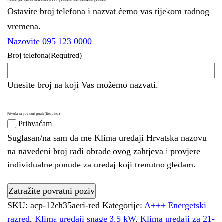
Želite provjeriti možemo li vam ponuditi individualnu ponudu?
Ostavite broj telefona i nazvat ćemo vas tijekom radnog
vremena.
Nazovite 095 123 0000
Broj telefona
(Required)
Unesite broj na koji Vas možemo nazvati.
Privola za povratni poziv
(Required)
Prihvaćam
Suglasan/na sam da me Klima uređaji Hrvatska nazovu
na navedeni broj radi obrade ovog zahtjeva i provjere
individualne ponude za uređaj koji trenutno gledam.
SKU:
acp-12ch35aeri-red
Kategorije:
A+++ Energetski
razred
,
Klima uređaji snage 3.5 kW
,
Klima uređaji za 21-