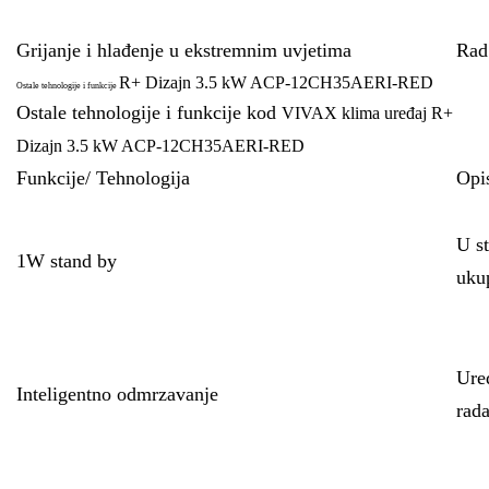
Grijanje i hlađenje u ekstremnim uvjetima
Rad
R+ Dizajn 3.5 kW ACP-12CH35AERI-RED
Ostale tehnologije i funkcije
Ostale tehnologije i funkcije kod
VIVAX klima uređaj R+
Dizajn 3.5 kW ACP-12CH35AERI-RED
Funkcije/ Tehnologija
Opi
U st
1W stand by
uku
Uređ
Inteligentno odmrzavanje
rada