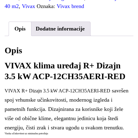
40 m2
,
Vivax
Oznaka:
Vivax brend
Opis
Dodatne informacije
Opis
VIVAX klima uređaj R+ Dizajn
3.5 kW ACP-12CH35AERI-RED
savršen
VIVAX R+ Dizajn 3.5 kW ACP-12CH35AERI-RED
spoj vrhunske učinkovitosti, modernog izgleda i
pametnih funkcija. Dizajnirana za korisnike koji žele
više od obične klime, elegantnu jedinicu koja štedi
energiju, čisti zrak i stvara ugodu u svakom trenutku.
Visoka učinkovitost uz minimalnu potrošnju