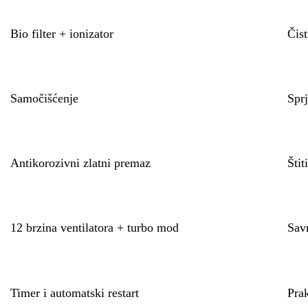
Bio filter + ionizator
Čist
Samočišćenje
Sprj
Antikorozivni zlatni premaz
Štit
12 brzina ventilatora + turbo mod
Sav
Timer i automatski restart
Prak