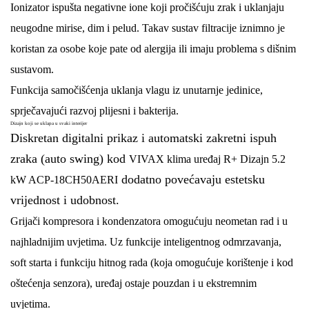
Ionizator ispušta negativne ione koji pročišćuju zrak i uklanjaju
neugodne mirise, dim i pelud. Takav sustav filtracije iznimno je
koristan za osobe koje pate od alergija ili imaju problema s dišnim
sustavom.
Funkcija
samočišćenja
uklanja vlagu iz unutarnje jedinice,
sprječavajući razvoj plijesni i bakterija.
Dizajn koji se uklapa u svaki interijer
Diskretan digitalni prikaz i automatski zakretni ispuh
zraka (auto swing) kod
VIVAX klima uređaj R+ Dizajn 5.2
dodatno povećavaju estetsku
kW ACP-18CH50AERI
vrijednost i udobnost.
Grijači kompresora i kondenzatora omogućuju neometan rad i u
najhladnijim uvjetima. Uz funkcije
inteligentnog odmrzavanja
,
soft starta
i
funkciju hitnog rada
(koja omogućuje korištenje i kod
oštećenja senzora), uređaj ostaje pouzdan i u ekstremnim
uvjetima.