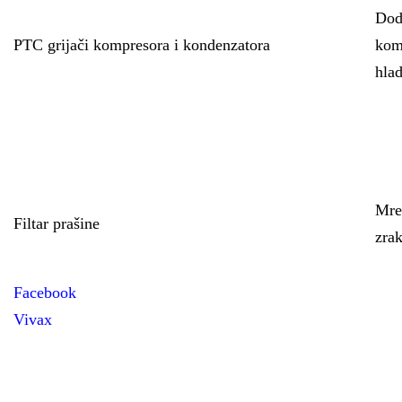
Doda
PTC grijači kompresora i kondenzatora
kom
hlad
Mrež
Filtar prašine
zrak
Facebook
Vivax