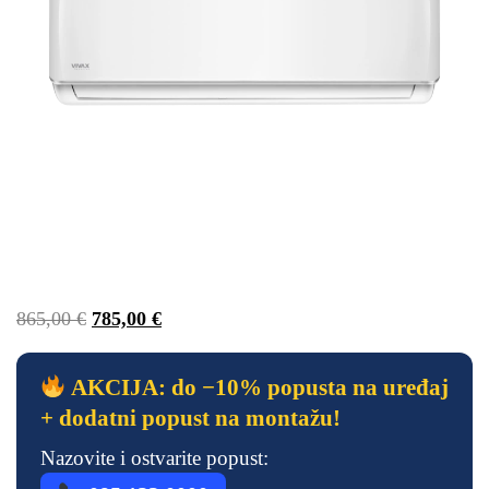
865,00
€
785,00
€
AKCIJA: do −10% popusta na uređaj
+ dodatni popust na montažu!
Nazovite i ostvarite popust: