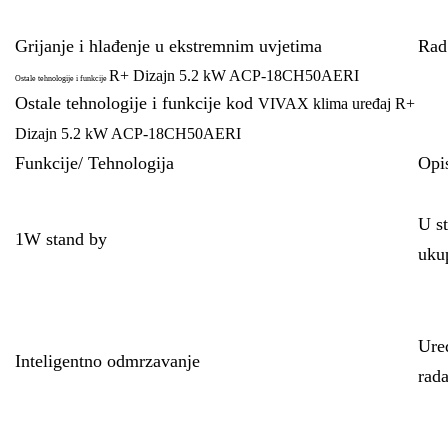
Grijanje i hlađenje u ekstremnim uvjetima
Rad
R+ Dizajn 5.2 kW ACP-18CH50AERI
Ostale tehnologije i funkcije
Ostale tehnologije i funkcije kod
VIVAX klima uređaj R+
Dizajn 5.2 kW ACP-18CH50AERI
Funkcije/ Tehnologija
Opi
U st
1W stand by
uku
Uređ
Inteligentno odmrzavanje
rada