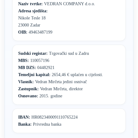
Naziv tvrtke:
VEDRAN COMPANY d.o.o.
Adresa sjedišta:
Nikole Tesle 18
23000 Zadar
OIB:
49463487199
Sudski registar:
Trgovački sud u Zadru
MBS:
110057196
MB DZS:
04482921
Temeljni kapital:
2654,46 € uplaćen u cijelosti.
Vlasnik:
Vedran Mirčeta jedini osnivač
Zastupnik:
Vedran Mirčeta, direktor
Osnovano:
2015. godine
IBAN:
HR0823400091110765224
Banka:
Privredna banka