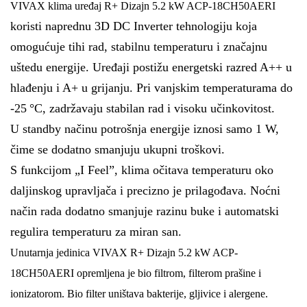
VIVAX klima uređaj R+ Dizajn 5.2 kW ACP-18CH50AERI
koristi naprednu 3D DC Inverter tehnologiju koja
omogućuje tihi rad, stabilnu temperaturu i značajnu
uštedu energije. Uređaji postižu energetski razred A++ u
hlađenju i A+ u grijanju. Pri vanjskim temperaturama do
-25 °C, zadržavaju stabilan rad i visoku učinkovitost.
U standby načinu potrošnja energije iznosi samo 1 W,
čime se dodatno smanjuju ukupni troškovi.
S funkcijom „I Feel”, klima očitava temperaturu oko
daljinskog upravljača i precizno je prilagođava. Noćni
način rada dodatno smanjuje razinu buke i automatski
regulira temperaturu za miran san.
Unutarnja jedinica
VIVAX R+ Dizajn 5.2 kW ACP-
18CH50AERI
opremljena je
bio filtrom
,
filterom prašine
i
ionizatorom
. Bio filter uništava bakterije, gljivice i alergene.