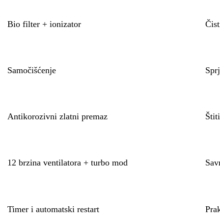
Bio filter + ionizator
Čist
Samočišćenje
Sprj
Antikorozivni zlatni premaz
Štit
12 brzina ventilatora + turbo mod
Sav
Timer i automatski restart
Prak