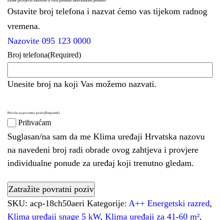
Želite provjeriti možemo li vam ponuditi individualnu ponudu?
Ostavite broj telefona i nazvat ćemo vas tijekom radnog
vremena.
Nazovite 095 123 0000
Broj telefona
(Required)
Unesite broj na koji Vas možemo nazvati.
Privola za povratni poziv
(Required)
Prihvaćam
Suglasan/na sam da me Klima uređaji Hrvatska nazovu
na navedeni broj radi obrade ovog zahtjeva i provjere
individualne ponude za uređaj koji trenutno gledam.
SKU:
acp-18ch50aeri
Kategorije:
A++ Energetski razred
,
Klima uređaji snage 5 kW
,
Klima uređaji za 41-60 m²
,