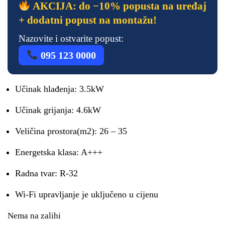
AKCIJA: do −10% popusta na uređaj
+ dodatni popust na montažu!
Nazovite i ostvarite popust:
095 123 0000
Učinak hlađenja: 3.5kW
Učinak grijanja: 4.6kW
Veličina prostora(m2): 26 – 35
Energetska klasa: A+++
Radna tvar: R-32
Wi-Fi upravljanje je uključeno u cijenu
Nema na zalihi