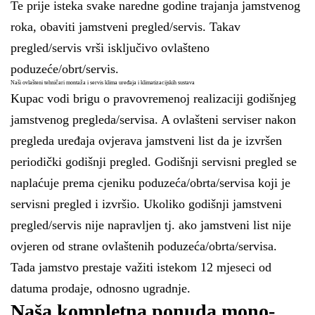
Te prije isteka svake naredne godine trajanja jamstvenog
roka, obaviti jamstveni pregled/servis. Takav
pregled/servis vrši isključivo ovlašteno
poduzeće/obrt/servis.
Naši ovlašteni tehničari montaža i servis klima uređaja i klimatizacijskih sustava
Kupac vodi brigu o pravovremenoj realizaciji godišnjeg
jamstvenog pregleda/servisa. A ovlašteni serviser nakon
pregleda uređaja ovjerava jamstveni list da je izvršen
periodički godišnji pregled. Godišnji servisni pregled se
naplaćuje prema cjeniku poduzeća/obrta/servisa koji je
servisni pregled i izvršio. Ukoliko godišnji jamstveni
pregled/servis nije napravljen tj. ako jamstveni list nije
ovjeren od strane ovlaštenih poduzeća/obrta/servisa.
Tada jamstvo prestaje važiti istekom 12 mjeseci od
datuma prodaje, odnosno ugradnje.
Naša kompletna ponuda mono-