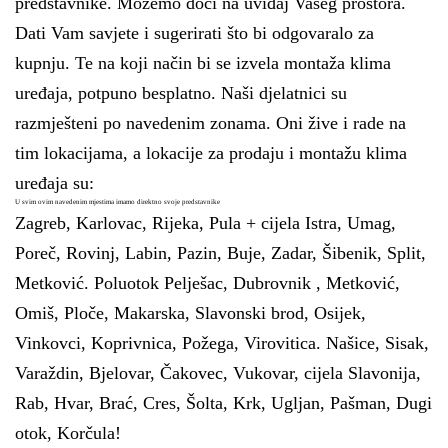
predstavnike. Možemo doći na uviđaj Vašeg prostora.
Dati Vam savjete i sugerirati što bi odgovaralo za
kupnju. Te na koji način bi se izvela montaža klima
uređaja, potpuno besplatno. Naši djelatnici su
razmješteni po navedenim zonama. Oni žive i rade na
tim lokacijama, a lokacije za prodaju i montažu klima
uređaja su:
U svim ovim navedenim mjestima imamo direktno svoje predstavnike
Zagreb, Karlovac, Rijeka, Pula + cijela Istra, Umag,
Poreč, Rovinj, Labin, Pazin, Buje, Zadar, Šibenik, Split,
Metković. Poluotok Pelješac, Dubrovnik , Metković,
Omiš, Ploče, Makarska, Slavonski brod, Osijek,
Vinkovci, Koprivnica, Požega, Virovitica. Našice, Sisak,
Varaždin, Bjelovar, Čakovec, Vukovar, cijela Slavonija,
Rab, Hvar, Brać, Cres, Šolta, Krk, Ugljan, Pašman, Dugi
otok, Korčula!