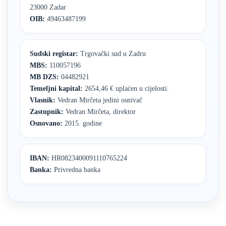
23000 Zadar
OIB:
49463487199
Sudski registar:
Trgovački sud u Zadru
MBS:
110057196
MB DZS:
04482921
Temeljni kapital:
2654,46 € uplaćen u cijelosti.
Vlasnik:
Vedran Mirčeta jedini osnivač
Zastupnik:
Vedran Mirčeta, direktor
Osnovano:
2015. godine
IBAN:
HR0823400091110765224
Banka:
Privredna banka