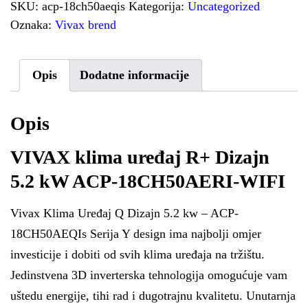
SKU:
acp-18ch50aeqis
Kategorija:
Uncategorized
Oznaka:
Vivax brend
Opis
Dodatne informacije
Opis
VIVAX klima uređaj R+ Dizajn
5
.
2
kW ACP-
18
CH
50
AERI-WIFI
Vivax Klima Uređaj Q Dizajn 5.2 kw – ACP-
18CH50AEQIs Serija Y design ima najbolji omjer
investicije i dobiti od svih klima uređaja na tržištu.
Jedinstvena 3D inverterska tehnologija omogućuje vam
uštedu energije, tihi rad i dugotrajnu kvalitetu. Unutarnja