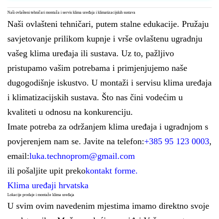
Naši ovlašteni tehničari montaža i servis klima uređaja i klimatizacijskih sustava
Naši ovlašteni tehničari, putem stalne edukacije. Pružaju
savjetovanje prilikom kupnje i vrše ovlaštenu ugradnju
vašeg klima uređaja ili sustava. Uz to, pažljivo
pristupamo vašim potrebama i primjenjujemo naše
dugogodišnje iskustvo. U montaži i servisu klima uređaja
i klimatizacijskih sustava. Što nas čini vodećim u
kvaliteti u odnosu na konkurenciju.
Imate potreba za održanjem klima uređaja i ugradnjom s
povjerenjem nam se. Javite na telefon:
+385 95 123 0003
,
email:
luka.technoprom@gmail.com
ili pošaljite upit preko
kontakt forme.
Klima uređaji hrvatska
Lokacije prodaje i montaže klima uređaja
U svim ovim navedenim mjestima imamo direktno svoje