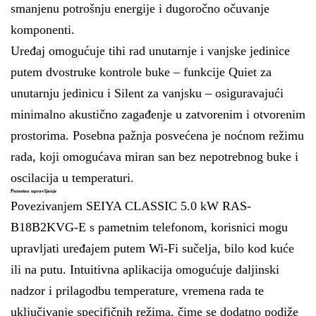
smanjenu potrošnju energije i dugoročno očuvanje
komponenti.
Uređaj omogućuje tihi rad unutarnje i vanjske jedinice
putem dvostruke kontrole buke – funkcije Quiet za
unutarnju jedinicu i Silent za vanjsku – osiguravajući
minimalno akustično zagađenje u zatvorenim i otvorenim
prostorima. Posebna pažnja posvećena je noćnom režimu
rada, koji omogućava miran san bez nepotrebnog buke i
oscilacija u temperaturi.
Pametno upravljanje
Povezivanjem SEIYA CLASSIC 5.0 kW RAS-
B18B2KVG-E s pametnim telefonom, korisnici mogu
upravljati uređajem putem Wi-Fi sučelja, bilo kod kuće
ili na putu. Intuitivna aplikacija omogućuje daljinski
nadzor i prilagodbu temperature, vremena rada te
uključivanje specifičnih režima, čime se dodatno podiže