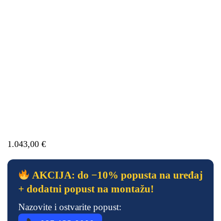
1.043,00
€
AKCIJA: do −10% popusta na uređaj
+ dodatni popust na montažu!
Nazovite i ostvarite popust: