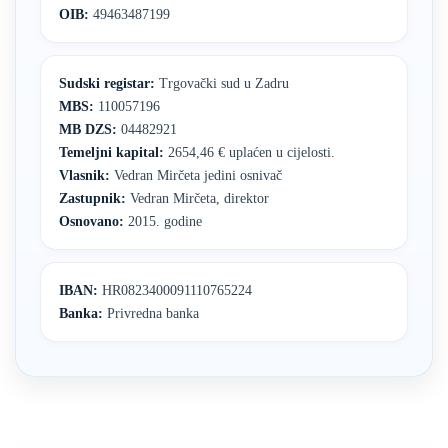
OIB:
49463487199
Sudski registar:
Trgovački sud u Zadru
MBS:
110057196
MB DZS:
04482921
Temeljni kapital:
2654,46 € uplaćen u cijelosti.
Vlasnik:
Vedran Mirčeta jedini osnivač
Zastupnik:
Vedran Mirčeta, direktor
Osnovano:
2015. godine
IBAN:
HR0823400091110765224
Banka:
Privredna banka