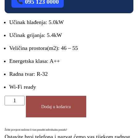
095 123 0000
Učinak hlađenja: 5.0kW
Učinak grijanja: 5.4kW
Veličina prostora(m2): 46 – 55
Energetska klasa: A++
Radna tvar: R-32
Wi-Fi ready
Dodaj u košaricu
Želite provjeriti možemo li vam ponuditi individualnu ponudu?
Ostavite broj telefona i nazvat ćemo vas tijekom radnog