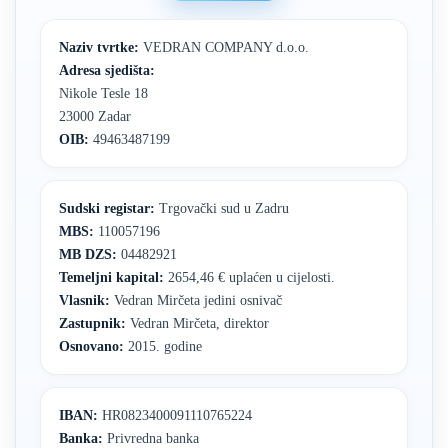
Naziv tvrtke:
VEDRAN COMPANY d.o.o.
Adresa sjedišta:
Nikole Tesle 18
23000 Zadar
OIB:
49463487199
Sudski registar:
Trgovački sud u Zadru
MBS:
110057196
MB DZS:
04482921
Temeljni kapital:
2654,46 € uplaćen u cijelosti.
Vlasnik:
Vedran Mirčeta jedini osnivač
Zastupnik:
Vedran Mirčeta, direktor
Osnovano:
2015. godine
IBAN:
HR0823400091110765224
Banka:
Privredna banka