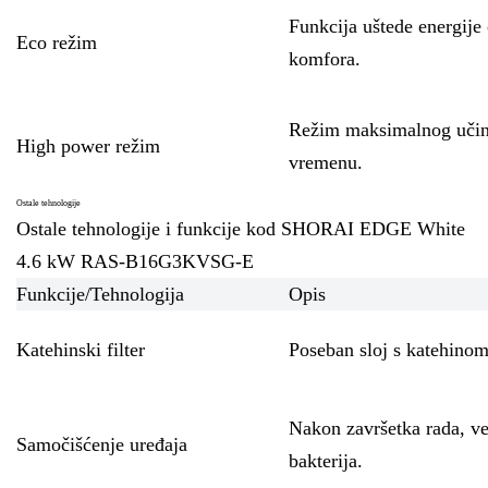
Funkcija uštede energije
Eco režim
komfora.
Režim maksimalnog učink
High power režim
vremenu.
Ostale tehnologije
Ostale tehnologije i funkcije kod SHORAI EDGE White
4.6 kW RAS-B16G3KVSG-E
Funkcije/Tehnologija
Opis
Katehinski filter
Poseban sloj s katehinom 
Nakon završetka rada, ven
Samočišćenje uređaja
bakterija.