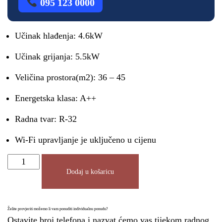
095 123 0000
Učinak hlađenja: 4.6kW
Učinak grijanja: 5.5kW
Veličina prostora(m2): 36 – 45
Energetska klasa: A++
Radna tvar: R-32
Wi-Fi upravljanje je uključeno u cijenu
Dodaj u košaricu
Želite provjeriti možemo li vam ponuditi individualnu ponudu?
Ostavite broj telefona i nazvat ćemo vas tijekom radnog