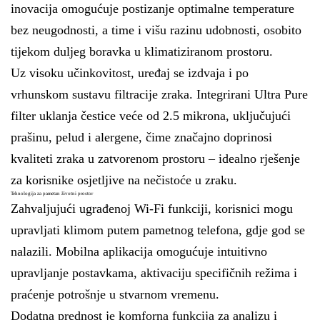
inovacija omogućuje postizanje optimalne temperature
bez neugodnosti, a time i višu razinu udobnosti, osobito
tijekom duljeg boravka u klimatiziranom prostoru.
Uz visoku učinkovitost, uređaj se izdvaja i po
vrhunskom sustavu filtracije zraka. Integrirani Ultra Pure
filter uklanja čestice veće od 2.5 mikrona, uključujući
prašinu, pelud i alergene, čime značajno doprinosi
kvaliteti zraka u zatvorenom prostoru – idealno rješenje
za korisnike osjetljive na nečistoće u zraku.
Tehnologija za pametan životni prostor
Zahvaljujući ugrađenoj Wi-Fi funkciji, korisnici mogu
upravljati klimom putem pametnog telefona, gdje god se
nalazili. Mobilna aplikacija omogućuje intuitivno
upravljanje postavkama, aktivaciju specifičnih režima i
praćenje potrošnje u stvarnom vremenu.
Dodatna prednost je komforna funkcija za analizu i