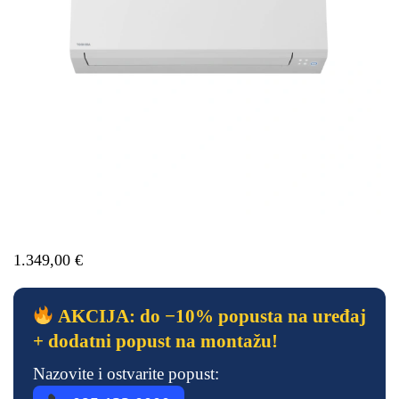
1.349,00
€
AKCIJA: do −10% popusta na uređaj
+ dodatni popust na montažu!
Nazovite i ostvarite popust: