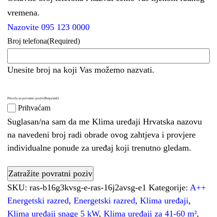
vremena.
Nazovite 095 123 0000
Broj telefona
(Required)
Unesite broj na koji Vas možemo nazvati.
Privola za povratni poziv
(Required)
Prihvaćam
Suglasan/na sam da me Klima uređaji Hrvatska nazovu
na navedeni broj radi obrade ovog zahtjeva i provjere
individualne ponude za uređaj koji trenutno gledam.
SKU:
ras-b16g3kvsg-e-ras-16j2avsg-e1
Kategorije:
A++
Energetski razred
,
Energetski razred
,
Klima uređaji
,
Klima uređaji snage 5 kW
,
Klima uređaji za 41-60 m²
,