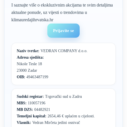
I saznajte više o ekskluzivnim akcijama te svim detaljima
aktualne ponude, uz vijesti o trendovima u
klimauredajihrvatska.hr
Prijavite se
Naziv tvrtke:
VEDRAN COMPANY d.o.o.
Adresa sjedišta:
Nikole Tesle 18
23000 Zadar
OIB:
49463487199
Sudski registar:
Trgovački sud u Zadru
MBS:
110057196
MB DZS:
04482921
Temeljni kapital:
2654,46 € uplaćen u cijelosti.
Vlasnik:
Vedran Mirčeta jedini osnivač