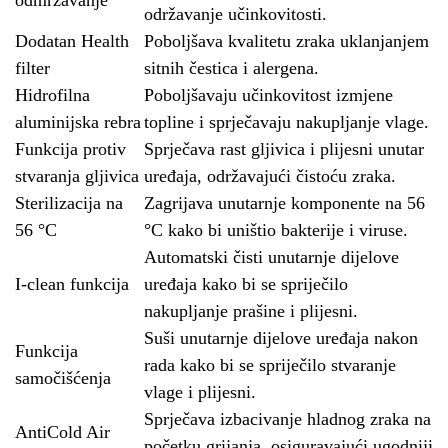
odmrzavanje
održavanje učinkovitosti.
Dodatan Health
Poboljšava kvalitetu zraka uklanjanjem
filter
sitnih čestica i alergena.
Hidrofilna
Poboljšavaju učinkovitost izmjene
aluminijska rebra
topline i sprječavaju nakupljanje vlage.
Funkcija protiv
Sprječava rast gljivica i plijesni unutar
stvaranja gljivica
uređaja, održavajući čistoću zraka.
Sterilizacija na
Zagrijava unutarnje komponente na 56
56 °C
°C kako bi uništio bakterije i viruse.
Automatski čisti unutarnje dijelove
I-clean funkcija
uređaja kako bi se spriječilo
nakupljanje prašine i plijesni.
Suši unutarnje dijelove uređaja nakon
Funkcija
rada kako bi se spriječilo stvaranje
samočišćenja
vlage i plijesni.
Sprječava izbacivanje hladnog zraka na
AntiCold Air
početku grijanja, osiguravajući ugodniji