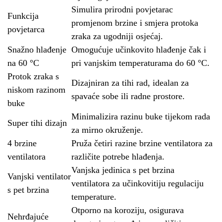
Simulira prirodni povjetarac
Funkcija
promjenom brzine i smjera protoka
povjetarca
zraka za ugodniji osjećaj.
Snažno hlađenje
Omogućuje učinkovito hlađenje čak i
na 60 °C
pri vanjskim temperaturama do 60 °C.
Protok zraka s
Dizajniran za tihi rad, idealan za
niskom razinom
spavaće sobe ili radne prostore.
buke
Minimalizira razinu buke tijekom rada
Super tihi dizajn
za mirno okruženje.
4 brzine
Pruža četiri razine brzine ventilatora za
ventilatora
različite potrebe hlađenja.
Vanjska jedinica s pet brzina
Vanjski ventilator
ventilatora za učinkovitiju regulaciju
s pet brzina
temperature.
Otporno na koroziju, osigurava
Nehrđajuće