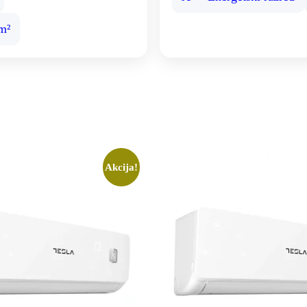
m²
Akcija!