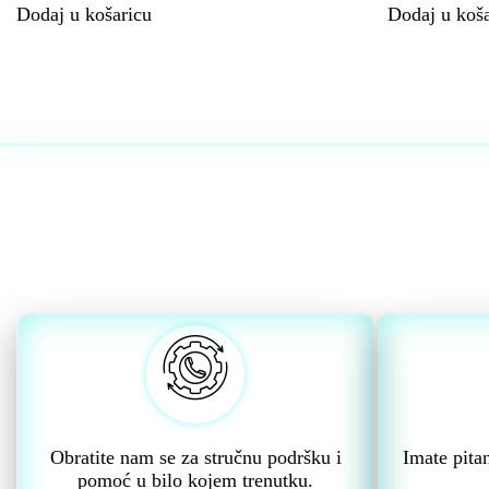
Dodaj u košaricu
Dodaj u koša
Obratite nam se za stručnu podršku i
Imate pita
pomoć u bilo kojem trenutku.