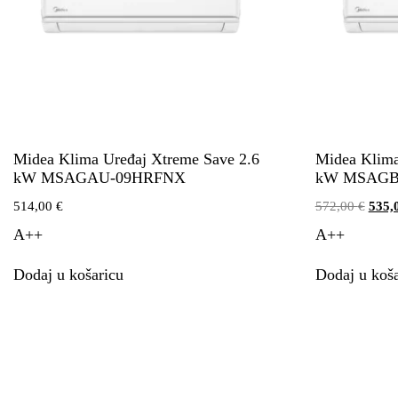
Midea Klima Uređaj Xtreme Save 2.6
Midea Klima
kW MSAGAU-09HRFNX
kW MSAGB
514,00
€
572,00
€
535,
A++
A++
Dodaj u košaricu
Dodaj u koša