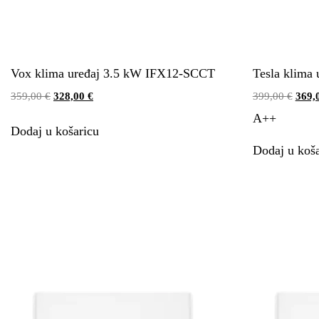
Vox klima uređaj 3.5 kW IFX12-SCCT
Tesla klima
359,00
€
328,00
€
399,00
€
369,
A++
Dodaj u košaricu
Dodaj u koša