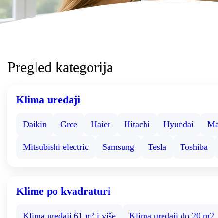
Pregled kategorija
Klima uređaji
Daikin
Gree
Haier
Hitachi
Hyundai
Ma
Mitsubishi electric
Samsung
Tesla
Toshiba
Klime po kvadraturi
Klima uređaji 61 m² i više
Klima uređaji do 20 m2