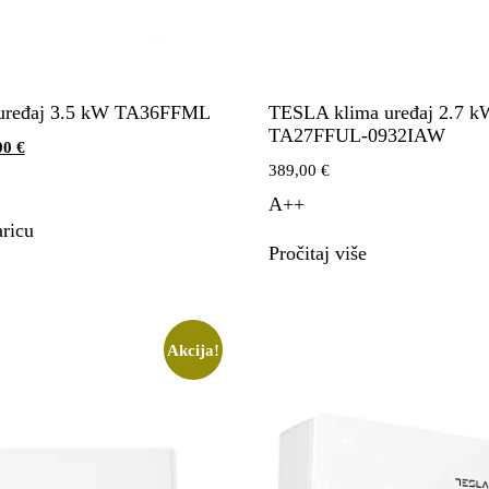
 uređaj 3.5 kW TA36FFML
TESLA klima uređaj 2.7 k
TA27FFUL-0932IAW
00
€
389,00
€
A++
ricu
Pročitaj više
Akcija!