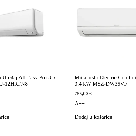
 Uređaj All Easy Pro 3.5
Mitsubishi Electric Comfort
U-12HRFN8
3.4 kW MSZ-DW35VF
755,00
€
A++
ricu
Dodaj u košaricu