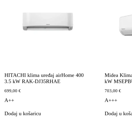
HITACHI klima uređaj airHome 400
Midea Klima
3.5 kW RAK-DJ35RHAE
kW MSEPB
699,00
€
703,00
€
A++
A+++
Dodaj u košaricu
Dodaj u koša