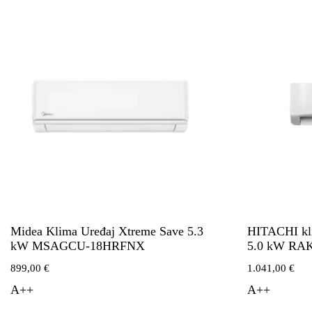
Midea Klima Uređaj Xtreme Save 5.3
HITACHI kli
kW MSAGCU-18HRFNX
5.0 kW RA
899,00
€
1.041,00
€
A++
A++