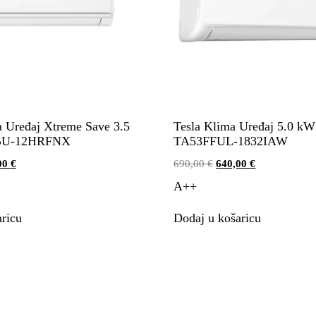
 Uređaj Xtreme Save 3.5
Tesla Klima Uređaj 5.0 kW
U-12HRFNX
TA53FFUL-1832IAW
00
€
690,00
€
640,00
€
A++
ricu
Dodaj u košaricu