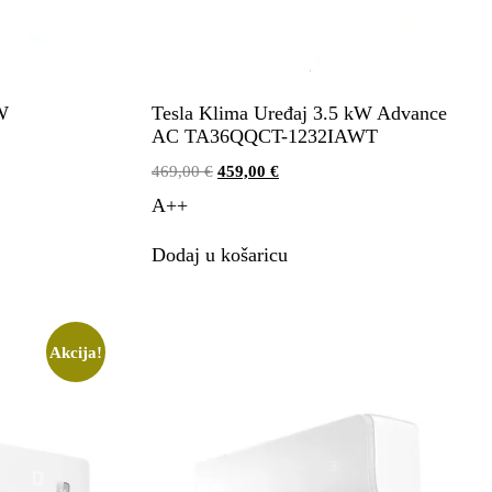
W
Tesla Klima Uređaj 3.5 kW Advance
AC TA36QQCT-1232IAWT
469,00
€
459,00
€
A++
Dodaj u košaricu
Akcija!