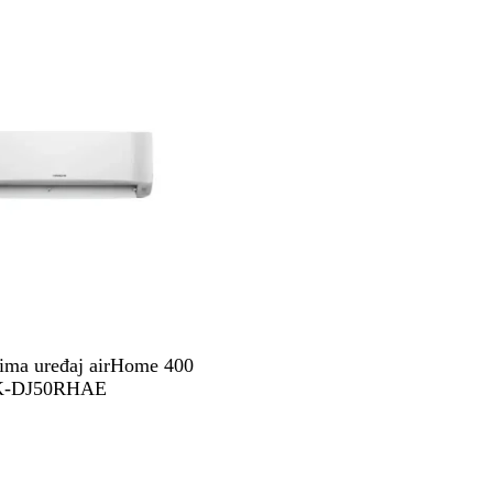
ma uređaj airHome 400
K-DJ50RHAE