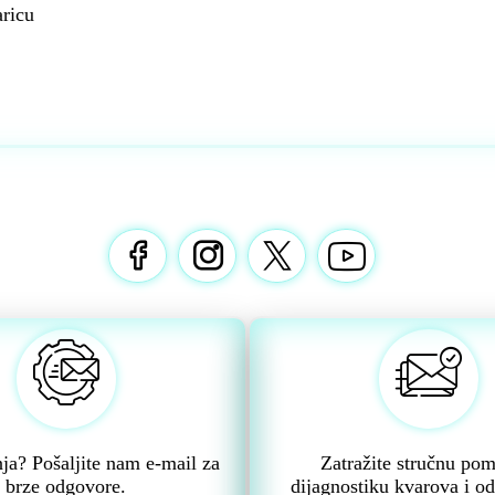
ricu
nja? Pošaljite nam e-mail za
Zatražite stručnu po
brze odgovore.
dijagnostiku kvarova i od