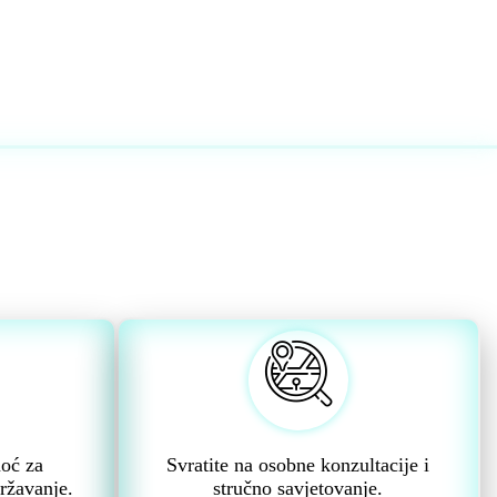
moć za
Svratite na osobne konzultacije i
ržavanje.
stručno savjetovanje.