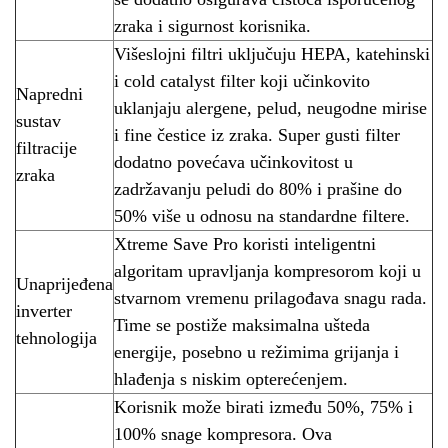
zraka i sigurnost korisnika.
Višeslojni filtri uključuju HEPA, katehinski
i cold catalyst filter koji učinkovito
Napredni
uklanjaju alergene, pelud, neugodne mirise
sustav
i fine čestice iz zraka. Super gusti filter
filtracije
dodatno povećava učinkovitost u
zraka
zadržavanju peludi do 80% i prašine do
50% više u odnosu na standardne filtere.
Xtreme Save Pro koristi inteligentni
algoritam upravljanja kompresorom koji u
Unaprijeđena
stvarnom vremenu prilagođava snagu rada.
inverter
Time se postiže maksimalna ušteda
tehnologija
energije, posebno u režimima grijanja i
hlađenja s niskim opterećenjem.
Korisnik može birati između 50%, 75% i
100% snage kompresora. Ova