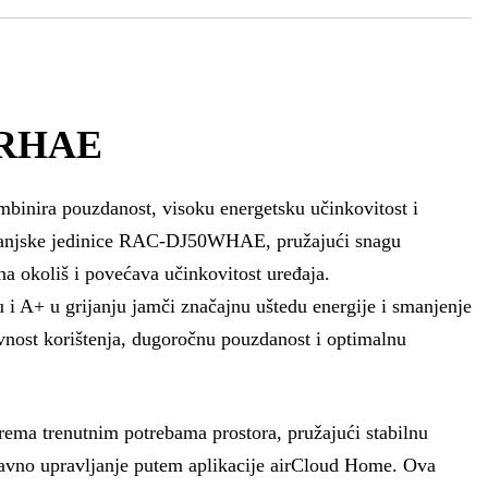
50RHAE
inira pouzdanost, visoku energetsku učinkovitost i
i vanjske jedinice RAC-DJ50WHAE, pružajući snagu
na okoliš i povećava učinkovitost uređaja.
 i A+ u grijanju jamči značajnu uštedu energije i smanjenje
ost korištenja, dugoročnu pouzdanost i optimalnu
a trenutnim potrebama prostora, pružajući stabilnu
ostavno upravljanje putem aplikacije airCloud Home. Ova