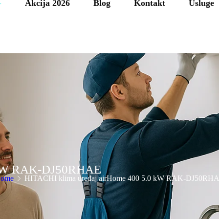
Akcija 2026
Blog
Kontakt
Usluge
0 kW RAK-DJ50RHAE
ome
HITACHI klima uređaj airHome 400 5.0 kW RAK-DJ50RH