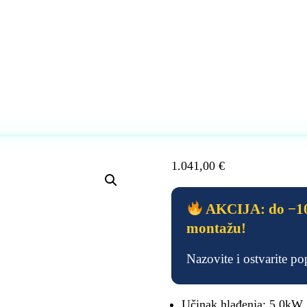
1.041,00
€
AKCIJA: do −10
montažu!
Nazovite i ostvarite p
Učinak hlađenja: 5.0kW