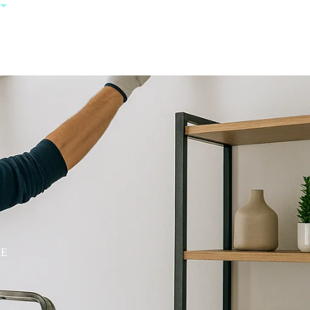
+385 95 123
0000
AE