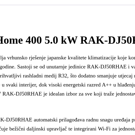
rHome 400 5.0 kW RAK-DJ
unsko rješenje japanske kvalitete klimatizacije koje komb
le godine. Sastoji se od unutarnje jedinice RAK-DJ50RHAE 
rihvatljivi rashladni medij R32, što dodatno smanjuje utjecaj 
 svaki interijer, dok visoki energetski razred A++ u hlađenju
RAK-DJ50RHAE je idealan izbor za sve koji traže jednostavn
-DJ50RHAE automatski prilagođava radnu snagu uređaja prem
uje bežični daljinski upravljač te integrirani Wi-Fi za jedn