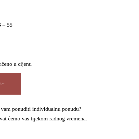
6 – 55
učeno u cijenu
icu
i vam ponuditi individualnu ponudu?
azvat ćemo vas tijekom radnog vremena.