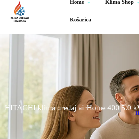
Home
Klima Shop
Košarica
HITACHI klima uređaj airHome 400 5.
H