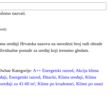
ožemo nazvati.
red)
ma uređaji Hrvatska nazovu na navedeni broj radi obrade
ndividualne ponude za uređaj koji trenutno gledam.
50whae
Kategorije:
A++ Energetski razred
,
Akcija klima
đaji
,
Energetski razred
,
Hitachi
,
Klima uređaji
,
Klima
uređaji za 41-60 m²
,
Klime po kvadraturi
,
Klime po snazi