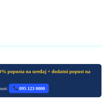
% popusta na uređaj + dodatni popust na
095 123 0000
opust: