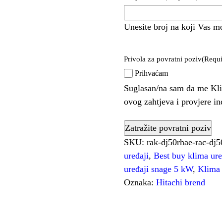
Unesite broj na koji Vas m
Privola za povratni poziv
(Requi
Prihvaćam
Suglasan/na sam da me Kli
ovog zahtjeva i provjere i
SKU:
rak-dj50rhae-rac-dj
uređaji
,
Best buy klima ure
uređaji snage 5 kW
,
Klima 
Oznaka:
Hitachi brend