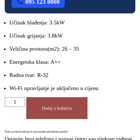
095 123 0000
Učinak hlađenja: 3.5kW
Učinak grijanja: 3.8kW
Veličina prostora(m2): 26 – 35
Energetska klasa: A++
Radna tvar: R-32
Wi-Fi upravljanje je uključeno u cijenu
Dodaj u košaricu
Želite provjeriti možemo li vam ponuditi individualnu ponudu?
Ostavite broj telefona i nazvat ćemo vas tijekom radnog