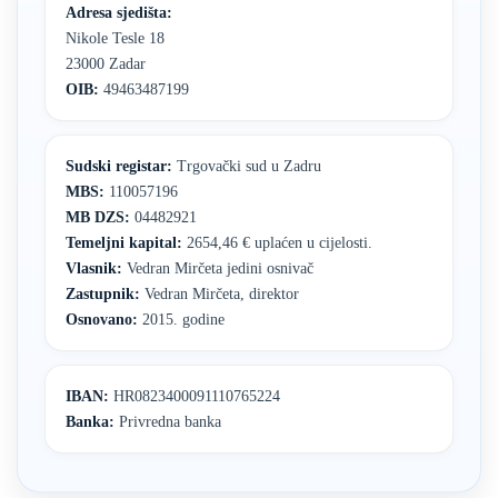
Adresa sjedišta:
Nikole Tesle 18
23000 Zadar
OIB:
49463487199
Sudski registar:
Trgovački sud u Zadru
MBS:
110057196
MB DZS:
04482921
Temeljni kapital:
2654,46 € uplaćen u cijelosti.
Vlasnik:
Vedran Mirčeta jedini osnivač
Zastupnik:
Vedran Mirčeta, direktor
Osnovano:
2015. godine
IBAN:
HR0823400091110765224
Banka:
Privredna banka