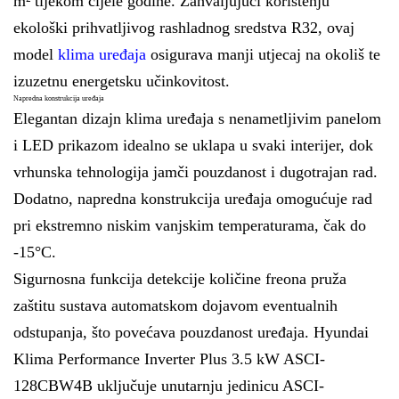
m² tijekom cijele godine. Zahvaljujući korištenju
ekološki prihvatljivog rashladnog sredstva R32, ovaj
model
klima uređaja
osigurava manji utjecaj na okoliš te
izuzetnu energetsku učinkovitost.
Napredna konstrukcija uređaja
Elegantan dizajn klima uređaja s nenametljivim panelom
i LED prikazom idealno se uklapa u svaki interijer, dok
vrhunska tehnologija jamči pouzdanost i dugotrajan rad.
Dodatno, napredna konstrukcija uređaja omogućuje rad
pri ekstremno niskim vanjskim temperaturama, čak do
-15°C.
Sigurnosna funkcija detekcije količine freona pruža
zaštitu sustava automatskom dojavom eventualnih
odstupanja, što povećava pouzdanost uređaja. Hyundai
Klima Performance Inverter Plus 3.5 kW ASCI-
128CBW4B uključuje unutarnju jedinicu ASCI-