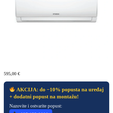
595,00
€
AKCIJA: do −10% popusta na uređaj
+ dodatni popust na montažu!
Nazovite i ostvarite popust: