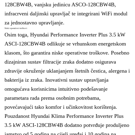
128CBW4B, vanjsku jedinicu ASCO-128CBW4B,
infracrveni daljinski upravljač te integrirani WiFi modul
za jednostavno upravljanje.
Niski operativni troškovi
Osim toga, Hyundai Performance Inverter Plus 3.5 kW
ASCI-128CBW4B odlikuje se vrhunskom energetskom
klasom, što garantira niske operativne troškove. Posebno
dizajniran sustav filtracije zraka dodatno osigurava
zdravije okruženje uklanjanjem štetnih čestica, alergena i
bakterija iz zraka. Inovativni sustav upravljanja
omogućava korisnicima intuitivno podešavanje
parametara rada prema osobnim potrebama,
povećavajući tako komfor i učinkovitost korištenja.
Pouzdanost Hyundai Klima Performance Inverter Plus
3.5 kW ASCI-128CBW4B dodatno potvrđuje produljeno
jamstvo od 5 godina na cijeli uređaj i 10 godina na