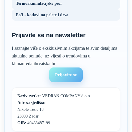
Termoakumulacijske peći
Peći - kotlovi na pelete i drva
Prijavite se na newsletter
I saznajte više o ekskluzivnim akcijama te svim detaljima
aktualne ponude, uz vijesti o trendovima u
klimauredajihrvatska.hr
Prijavite se
Naziv tvrtke:
VEDRAN COMPANY d.o.o.
Adresa sjedišta:
Nikole Tesle 18
23000 Zadar
OIB:
49463487199