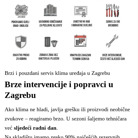
Brzi i pouzdani servis klima uređaja u Zagrebu
Brze intervencije i popravci u
Zagrebu
Ako klima ne hladi, javlja grešku ili proizvodi neobične
zvukove – reagiramo brzo. U sezoni šaljemo tehničara
već
sljedeći radni dan
.
Na skladištu imamo preko 90% najčešćih rezervnih