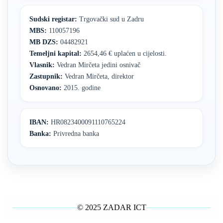
Sudski registar:
Trgovački sud u Zadru
MBS:
110057196
MB DZS:
04482921
Temeljni kapital:
2654,46 € uplaćen u cijelosti.
Vlasnik:
Vedran Mirčeta jedini osnivač
Zastupnik:
Vedran Mirčeta, direktor
Osnovano:
2015. godine
IBAN:
HR0823400091110765224
Banka:
Privredna banka
© 2025 ZADAR ICT