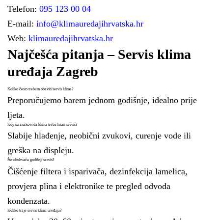
Telefon:
095 123 00 04
E-mail:
info@klimauredajihrvatska.hr
Web:
klimauredajihrvatska.hr
Najčešća pitanja – Servis klima
uređaja Zagreb
Koliko često trebam obaviti servis klime?
Preporučujemo barem jednom godišnje, idealno prije
ljeta.
Koji su znakovi da klima treba hitan servis?
Slabije hlađenje, neobični zvukovi, curenje vode ili
greška na displeju.
Što obuhvaća godišnji servis?
Čišćenje filtera i isparivača, dezinfekcija lamelica,
provjera plina i elektronike te pregled odvoda
kondenzata.
Koliko traje servis klima uređaja?