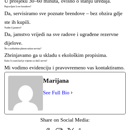
U prosjeku 30–60 minuta, ovisno o stanju uređaja.
Popravljate li sve brendove?
Da, servisiramo sve poznate brendove – bez obzira gdje
ste ih kupili.
Nudite li jamstvo?
Da, jamstvo vrijedi na sve radove i ugrađene rezervne
dijelove.
Što s rashladnim plinom nakon servisa?
Zbrinjavamo ga u skladu s ekološkim propisima.
Kako ću znati kad je vrijeme za idući servis?
Mi vodimo evidenciju i pravovremeno vas kontaktiramo.
Marijana
See Full Bio
Share on Social Media: