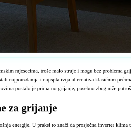
 zimskim mjesecima, troše malo struje i mogu bez problema gr
ali najpouzdanija i najisplativija alternativa klasičnim pećima
vima postalo je primarno grijanje, posebno zbog niže potrošn
e za grijanje
rošnja energije. U praksi to znači da prosječna inverter klima