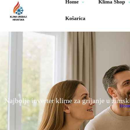
Home
Klima Shop
Košarica
Najbolje inverter klime za grijanje u zim
Hom