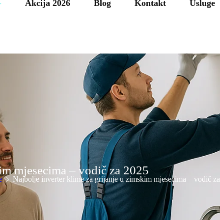
Akcija 2026
Blog
Kontakt
Usluge
skim mjesecima – vodič za 2025
e
Najbolje inverter klime za grijanje u zimskim mjesecima – vodič z