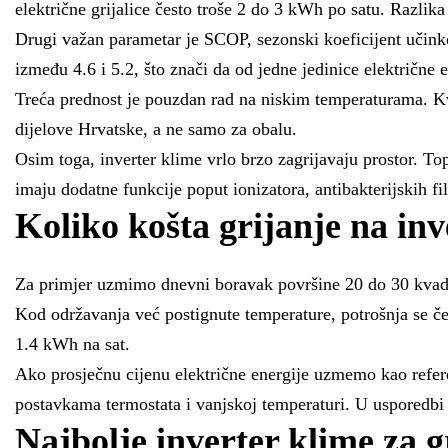
električne grijalice često troše 2 do 3 kWh po satu. Razlika
Drugi važan parametar je SCOP, sezonski koeficijent učinko
između 4.6 i 5.2, što znači da od jedne jedinice električne e
Treća prednost je pouzdan rad na niskim temperaturama. Kva
dijelove Hrvatske, a ne samo za obalu.
Osim toga, inverter klime vrlo brzo zagrijavaju prostor. T
imaju dodatne funkcije poput ionizatora, antibakterijskih f
Koliko košta grijanje na inv
Za primjer uzmimo dnevni boravak površine 20 do 30 kvadr
Kod održavanja već postignute temperature, potrošnja se če
1.4 kWh na sat.
Ako prosječnu cijenu električne energije uzmemo kao referen
postavkama termostata i vanjskoj temperaturi. U usporedbi s 
Najbolje inverter klime za g