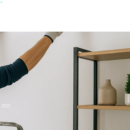
+385 95 123
0000
a 2025