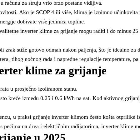
 u računu za struju vrlo brzo postane vidljiva.
vitosti. Ako je SCOP 4 ili više, klima je iznimno učinkovita
nergije dobivate više jedinica topline.
litetne inverter klime za grijanje mogu raditi i do minus 25 
opli zrak stiže gotovo odmah nakon paljenja, što je idealno z
iltera, tihog noćnog rada i napredne regulacije temperature, 
erter klime za grijanje
ata u prosječno izoliranom stanu.
sto kreće između 0.25 i 0.6 kWh na sat. Kod aktivnog grijanja
cu, u praksi grijanje inverter klimom često košta otprilike iz
pećima na drva i električnim radijatorima, inverter klime mogu
rijanje u 2025