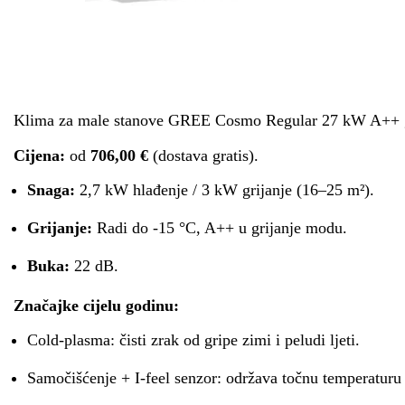
Klima za male stanove GREE Cosmo Regular 27 kW A++ gr
Cijena:
od
706,00 €
(dostava gratis).
Snaga:
2,7 kW hlađenje / 3 kW grijanje (16–25 m²).
Grijanje:
Radi do -15 °C, A++ u grijanje modu.
Buka:
22 dB.
Značajke cijelu godinu:
Cold-plasma: čisti zrak od gripe zimi i peludi ljeti.
Samočišćenje + I-feel senzor: održava točnu temperaturu