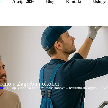
Akcija 2026
Blog
Kontakt
Usluge
rano u Zagrebu i okolici!
me
Top 3 modela klima za male stanove – testirano u Zagrebu i okol