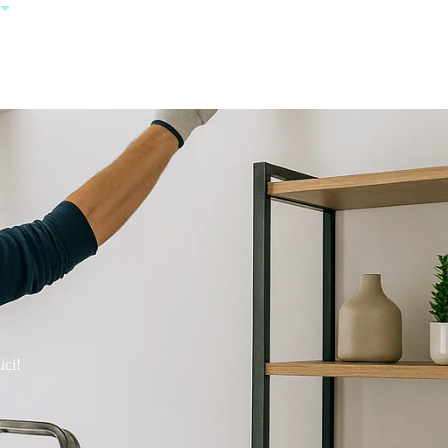
+385 95 123
0000
ici!