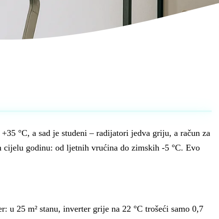
35 °C, a sad je studeni – radijatori jedva griju, a račun za
h cijelu godinu: od ljetnih vrućina do zimskih -5 °C. Evo
r: u 25 m² stanu, inverter grije na 22 °C trošeći samo 0,7