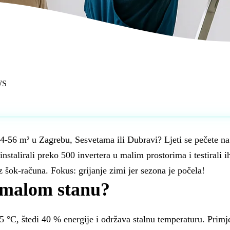
WS
-56 m² u Zagrebu, Sesvetama ili Dubravi? Ljeti se pečete na +
nstalirali preko 500 invertera u malim prostorima i testirali i
z šok-računa. Fokus: grijanje zimi jer sezona je počela!
u malom stanu?
5 °C, štedi 40 % energije i održava stalnu temperaturu. Primje