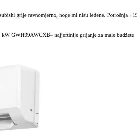
subishi grije ravnomjerno, noge mi nisu ledene. Potrošnja +1
7 kW GWH09AWCXB– najjeftinije grijanje za male budžete