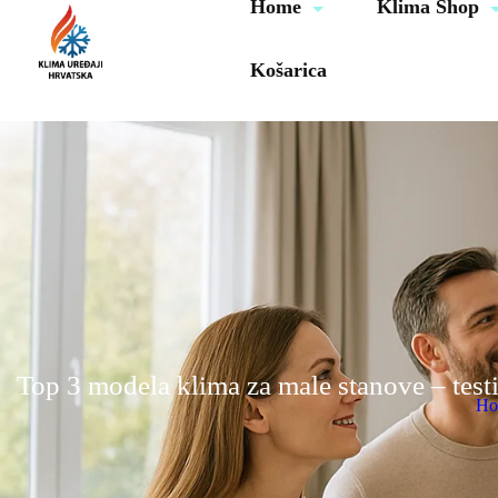
Home
Klima Shop
Košarica
Top 3 modela klima za male stanove – testi
Ho