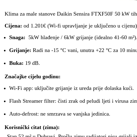
Klima za male stanove Daikin Sensira FTXF50F 50 kW tiho 
Cijena:
od 1.201€ (Wi-fi upravljanje je uključeno u cijenu)
Snaga:
5kW hlađenje / 6kW grijanje (idealno 41-60 m²)
Grijanje:
Radi na -15 °C vani, unutra +22 °C za 10 minu
Buka:
19 dB.
Značajke cijelu godinu:
Wi-Fi app: uključite grijanje iz ureda prije dolaska kući.
Flash Streamer filter: čisti zrak od peludi ljeti i virusa zi
Auto-defrost: ne smrzava se vanjska jedinica.
Korisnički citat (zima):
„Stan 52 m² u Dubravi. Prošlu zimu radijatori nisu grijali