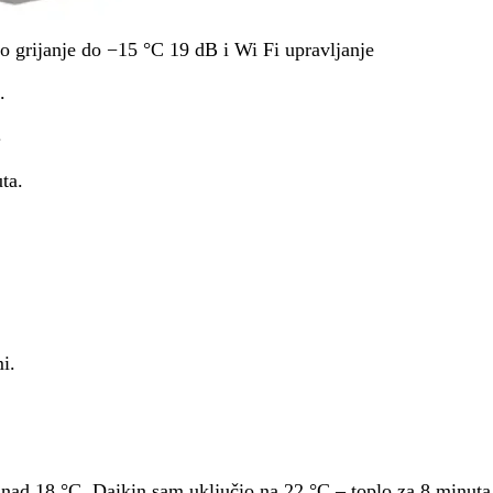
grijanje do −15 °C 19 dB i Wi Fi upravljanje
.
.
ta.
mi.
 iznad 18 °C. Daikin sam uključio na 22 °C – toplo za 8 minut