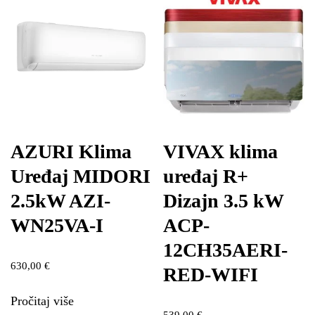
AZURI Klima
VIVAX klima
Uređaj MIDORI
uređaj R+
2.5kW AZI-
Dizajn 3.5 kW
WN25VA-I
ACP-
12CH35AERI-
630,00
€
RED-WIFI
Pročitaj više
539,00
€