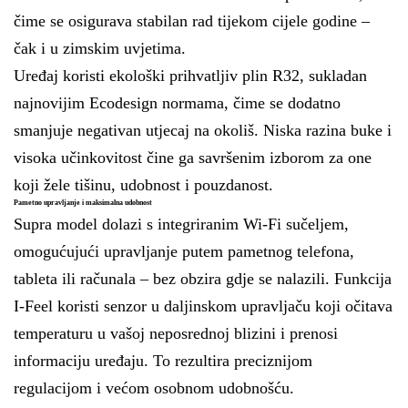
čime se osigurava stabilan rad tijekom cijele godine –
čak i u zimskim uvjetima.
Uređaj koristi ekološki prihvatljiv plin R32, sukladan
najnovijim Ecodesign normama, čime se dodatno
smanjuje negativan utjecaj na okoliš. Niska razina buke i
visoka učinkovitost čine ga savršenim izborom za one
koji žele tišinu, udobnost i pouzdanost.
Pametno upravljanje i maksimalna udobnost
Supra model dolazi s integriranim Wi-Fi sučeljem,
omogućujući upravljanje putem pametnog telefona,
tableta ili računala – bez obzira gdje se nalazili. Funkcija
I-Feel koristi senzor u daljinskom upravljaču koji očitava
temperaturu u vašoj neposrednoj blizini i prenosi
informaciju uređaju. To rezultira preciznijom
regulacijom i većom osobnom udobnošću.