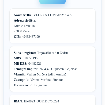
Naziv tvrtke:
VEDRAN COMPANY d.o.o.
Adresa sjedišta:
Nikole Tesle 18
23000 Zadar
OIB:
49463487199
Sudski registar:
Trgovački sud u Zadru
MBS:
110057196
MB DZS:
04482921
Temeljni kapital:
2654,46 € uplaćen u cijelosti.
Vlasnik:
Vedran Mirčeta jedini osnivač
Zastupnik:
Vedran Mirčeta, direktor
Osnovano:
2015. godine
IBAN:
HR0823400091110765224