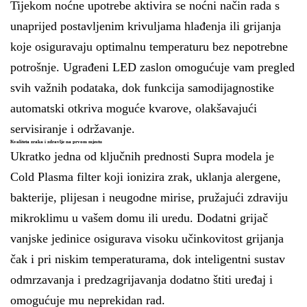
Tijekom noćne upotrebe aktivira se noćni način rada s
unaprijed postavljenim krivuljama hlađenja ili grijanja
koje osiguravaju optimalnu temperaturu bez nepotrebne
potrošnje. Ugrađeni LED zaslon omogućuje vam pregled
svih važnih podataka, dok funkcija samodijagnostike
automatski otkriva moguće kvarove, olakšavajući
servisiranje i održavanje.
Kvaliteta zraka i zdravlje na prvom mjestu
Ukratko jedna od ključnih prednosti Supra modela je
Cold Plasma filter koji ionizira zrak, uklanja alergene,
bakterije, plijesan i neugodne mirise, pružajući zdraviju
mikroklimu u vašem domu ili uredu. Dodatni grijač
vanjske jedinice osigurava visoku učinkovitost grijanja
čak i pri niskim temperaturama, dok inteligentni sustav
odmrzavanja i predzagrijavanja dodatno štiti uređaj i
omogućuje mu neprekidan rad.