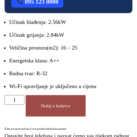
095 123 0000
Učinak hlađenja: 2.56kW
Učinak grijanja: 2.84kW
Veličina prostora(m2): 16 – 25
Energetska klasa: A++
Radna tvar: R-32
Wi-Fi upravljanje je uključeno u cijenu
Dodaj u košaricu
Želite provjeriti možemo li vam ponuditi individualnu ponudu?
Ostavite broj telefona i nazvat ćemo vas tijekom radnog