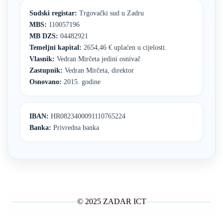
Sudski registar:
Trgovački sud u Zadru
MBS:
110057196
MB DZS:
04482921
Temeljni kapital:
2654,46 € uplaćen u cijelosti.
Vlasnik:
Vedran Mirčeta jedini osnivač
Zastupnik:
Vedran Mirčeta, direktor
Osnovano:
2015. godine
IBAN:
HR0823400091110765224
Banka:
Privredna banka
© 2025 ZADAR ICT