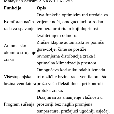
Malaysian Sensira 2.5 kW FTXC25E
Funkcija
Opis
Ova funkcija optimizira rad uređaja za
Komforan način
vrijeme noći, omogućujući prirodan
rada za spavanje
temperaturni ritam koji doprinosi
kvalitetnijem odmoru.
Zračne klapne automatski se pomiču
Automatsko
gore-dolje, čime se postiže
okomito strujanje
ravnomjerna distribucija zraka i
zraka
optimalna klimatizacija prostora.
Omogućava korisniku odabir između
Višestupanjska
tri različite brzine rada ventilatora, što
brzina ventilatora
pruža veću fleksibilnost pri kontroli
protoka zraka.
Dizajniran za smanjenje vlažnosti u
Program sušenja
prostoriji bez naglih promjena
temperature, pružajući ugodniji osjećaj.