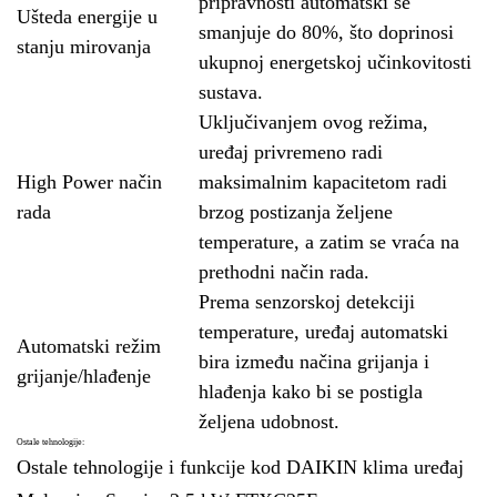
pripravnosti automatski se
Ušteda energije u
smanjuje do 80%, što doprinosi
stanju mirovanja
ukupnoj energetskoj učinkovitosti
sustava.
Uključivanjem ovog režima,
uređaj privremeno radi
High Power način
maksimalnim kapacitetom radi
rada
brzog postizanja željene
temperature, a zatim se vraća na
prethodni način rada.
Prema senzorskoj detekciji
temperature, uređaj automatski
Automatski režim
bira između načina grijanja i
grijanje/hlađenje
hlađenja kako bi se postigla
željena udobnost.
Ostale tehnologije:
Ostale tehnologije i funkcije kod DAIKIN klima uređaj