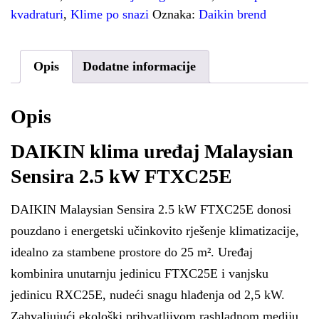
kvadraturi
,
Klime po snazi
Oznaka:
Daikin brend
Opis
Dodatne informacije
Opis
DAIKIN klima uređaj Malaysian
Sensira 2.5 kW FTXC25E
DAIKIN Malaysian Sensira 2.5 kW FTXC25E donosi
pouzdano i energetski učinkovito rješenje klimatizacije,
idealno za stambene prostore do 25 m². Uređaj
kombinira unutarnju jedinicu FTXC25E i vanjsku
jedinicu RXC25E, nudeći snagu hlađenja od 2,5 kW.
Zahvaljujući ekološki prihvatljivom rashladnom mediju