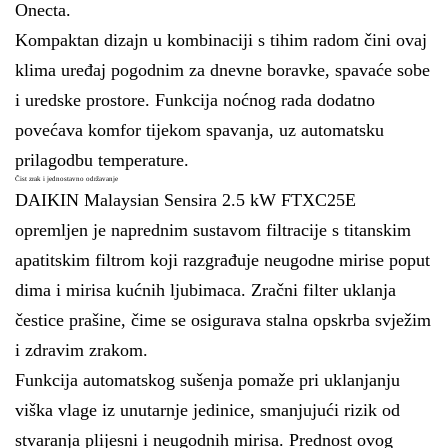
Onecta.
Kompaktan dizajn u kombinaciji s tihim radom čini ovaj
klima uređaj pogodnim za dnevne boravke, spavaće sobe
i uredske prostore. Funkcija noćnog rada dodatno
povećava komfor tijekom spavanja, uz automatsku
prilagodbu temperature.
Čist zrak i jednostavno održavanje
DAIKIN Malaysian Sensira 2.5 kW FTXC25E
opremljen je naprednim sustavom filtracije s titanskim
apatitskim filtrom koji razgrađuje neugodne mirise poput
dima i mirisa kućnih ljubimaca. Zračni filter uklanja
čestice prašine, čime se osigurava stalna opskrba svježim
i zdravim zrakom.
Funkcija automatskog sušenja pomaže pri uklanjanju
viška vlage iz unutarnje jedinice, smanjujući rizik od
stvaranja plijesni i neugodnih mirisa. Prednost ovog