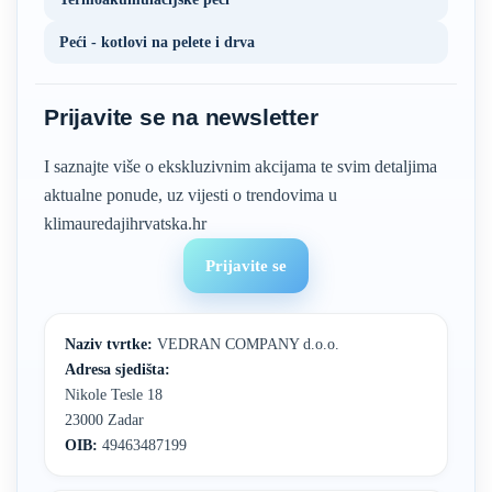
Peći - kotlovi na pelete i drva
Prijavite se na newsletter
I saznajte više o ekskluzivnim akcijama te svim detaljima
aktualne ponude, uz vijesti o trendovima u
klimauredajihrvatska.hr
Prijavite se
Naziv tvrtke:
VEDRAN COMPANY d.o.o.
Adresa sjedišta:
Nikole Tesle 18
23000 Zadar
OIB:
49463487199