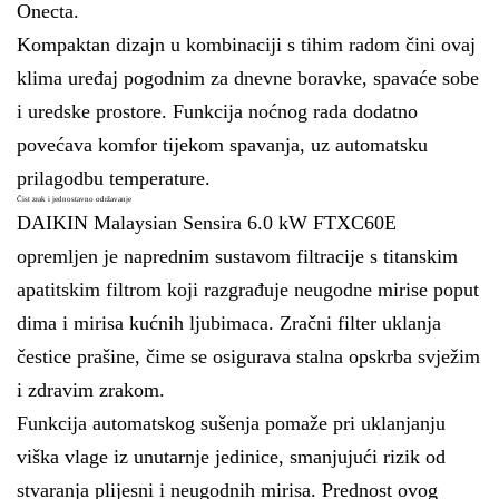
Onecta.
Kompaktan dizajn u kombinaciji s tihim radom čini ovaj
klima uređaj pogodnim za dnevne boravke, spavaće sobe
i uredske prostore. Funkcija noćnog rada dodatno
povećava komfor tijekom spavanja, uz automatsku
prilagodbu temperature.
Čist zrak i jednostavno održavanje
DAIKIN Malaysian Sensira 6.0 kW FTXC60E
opremljen je naprednim sustavom filtracije s titanskim
apatitskim filtrom koji razgrađuje neugodne mirise poput
dima i mirisa kućnih ljubimaca. Zračni filter uklanja
čestice prašine, čime se osigurava stalna opskrba svježim
i zdravim zrakom.
Funkcija automatskog sušenja pomaže pri uklanjanju
viška vlage iz unutarnje jedinice, smanjujući rizik od
stvaranja plijesni i neugodnih mirisa. Prednost ovog