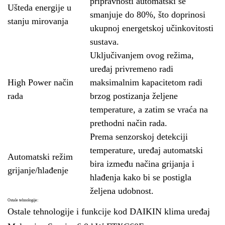
pripravnosti automatski se
Ušteda energije u
smanjuje do 80%, što doprinosi
stanju mirovanja
ukupnoj energetskoj učinkovitosti
sustava.
Uključivanjem ovog režima,
uređaj privremeno radi
High Power način
maksimalnim kapacitetom radi
rada
brzog postizanja željene
temperature, a zatim se vraća na
prethodni način rada.
Prema senzorskoj detekciji
temperature, uređaj automatski
Automatski režim
bira između načina grijanja i
grijanje/hlađenje
hlađenja kako bi se postigla
željena udobnost.
Ostale tehnologije:
Ostale tehnologije i funkcije kod DAIKIN klima uređaj