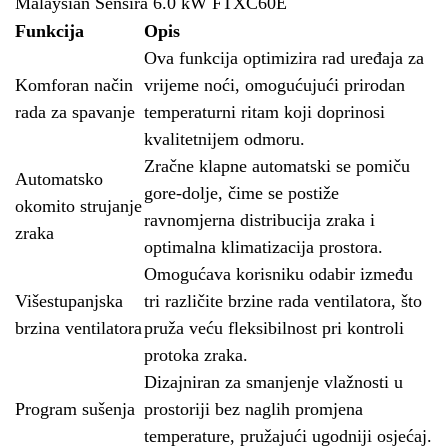
Malaysian Sensira 6.0 kW FTXC60E
Funkcija
Opis
Ova funkcija optimizira rad uređaja za
Komforan način
vrijeme noći, omogućujući prirodan
rada za spavanje
temperaturni ritam koji doprinosi
kvalitetnijem odmoru.
Zračne klapne automatski se pomiču
Automatsko
gore-dolje, čime se postiže
okomito strujanje
ravnomjerna distribucija zraka i
zraka
optimalna klimatizacija prostora.
Omogućava korisniku odabir između
Višestupanjska
tri različite brzine rada ventilatora, što
brzina ventilatora
pruža veću fleksibilnost pri kontroli
protoka zraka.
Dizajniran za smanjenje vlažnosti u
Program sušenja
prostoriji bez naglih promjena
temperature, pružajući ugodniji osjećaj.