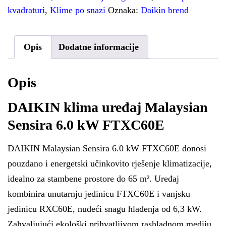
kvadraturi
,
Klime po snazi
Oznaka:
Daikin brend
Opis
Dodatne informacije
Opis
DAIKIN klima uređaj Malaysian
Sensira 6.0 kW FTXC60E
DAIKIN Malaysian Sensira 6.0 kW FTXC60E donosi
pouzdano i energetski učinkovito rješenje klimatizacije,
idealno za stambene prostore do 65 m². Uređaj
kombinira unutarnju jedinicu FTXC60E i vanjsku
jedinicu RXC60E, nudeći snagu hlađenja od 6,3 kW.
Zahvaljujući ekološki prihvatljivom rashladnom mediju