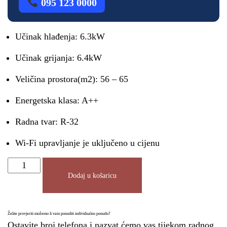
095 123 0000
Učinak hlađenja: 6.3kW
Učinak grijanja: 6.4kW
Veličina prostora(m2): 56 – 65
Energetska klasa: A++
Radna tvar: R-32
Wi-Fi upravljanje je uključeno u cijenu
Dodaj u košaricu
Želite provjeriti možemo li vam ponuditi individualnu ponudu?
Ostavite broj telefona i nazvat ćemo vas tijekom radnog