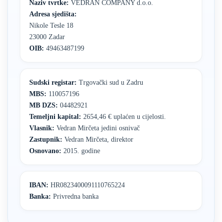
Naziv tvrtke:
VEDRAN COMPANY d.o.o.
Adresa sjedišta:
Nikole Tesle 18
23000 Zadar
OIB:
49463487199
Sudski registar:
Trgovački sud u Zadru
MBS:
110057196
MB DZS:
04482921
Temeljni kapital:
2654,46 € uplaćen u cijelosti.
Vlasnik:
Vedran Mirčeta jedini osnivač
Zastupnik:
Vedran Mirčeta, direktor
Osnovano:
2015. godine
IBAN:
HR0823400091110765224
Banka:
Privredna banka