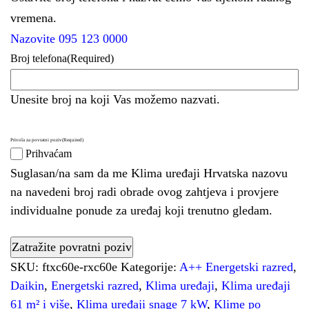
vremena.
Nazovite 095 123 0000
Broj telefona
(Required)
Unesite broj na koji Vas možemo nazvati.
Privola za povratni poziv
(Required)
Prihvaćam
Suglasan/na sam da me Klima uređaji Hrvatska nazovu
na navedeni broj radi obrade ovog zahtjeva i provjere
individualne ponude za uređaj koji trenutno gledam.
SKU:
ftxc60e-rxc60e
Kategorije:
A++ Energetski razred
,
Daikin
,
Energetski razred
,
Klima uređaji
,
Klima uređaji
61 m² i više
,
Klima uređaji snage 7 kW
,
Klime po