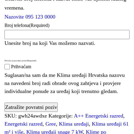
vremena.
Nazovite 095 123 0000
Broj telefona
(Required)
Unesite broj na koji Vas možemo nazvati.
Privola za povratni poziv
(Required)
Prihvaćam
Suglasan/na sam da me Klima uređaji Hrvatska nazovu
na navedeni broj radi obrade ovog zahtjeva i provjere
individualne ponude za uređaj koji trenutno gledam.
SKU:
gwh24awdxe
Kategorije:
A++ Energetski razred
,
Energetski razred
,
Gree
,
Klima uređaji
,
Klima uređaji 61
m² i više
,
Klima uređaji snage 7 kW
,
Klime po