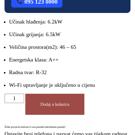
095 123 0000
Učinak hlađenja: 6.2kW
Učinak grijanja: 6.5kW
Veličina prostora(m2): 46 – 65
Energetska klasa: A++
Radna tvar: R-32
Wi-Fi upravljanje je uključeno u cijenu
Dodaj u košaricu
Želite provjeriti možemo li vam ponuditi individualnu ponudu?
Ostavite broj telefona i nazvat ćemo vas tijekom radnog