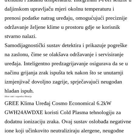
daljinskom upravljaču mjeri okolnu temperaturu i
prenosi podatke natrag uređaju, omogućujući preciznije
održavanje željene klime u prostoru gdje se korisnik
stvarno nalazi.
Samodijagnostički sustav detektira i prikazuje pogreške
na zaslonu, čime se olakšava održavanje i servisiranje
uređaja. Inteligentno predzagrijavanje osigurava da se u
načinu grijanja zrak ispušta tek nakon što se unutarnji
izmjenjivač dovoljno zagrije, sprječavajući neugodan
hladan ispuh.
Zdrav zrak i napredna filtracija
GREE Klima Uređaj Cosmo Economical 6.2kW
GWH24AWDXE koristi Cold Plasma tehnologiju za
dodatnu ionizaciju zraka. Ovaj sustav oslobađa negativne
ione koji učinkovito neutraliziraju alergene, neugodne