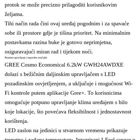
protok se može precizno prilagoditi korisnikovim
željama.
Tihi način rada čini ovaj uređaj pogodnim i za spavaće
sobe ili prostore gdje je tišina prioritet. Na minimalnim
postavkama razina buke je gotovo neprimjetna,
osiguravajući miran rad i tijekom noći.
Pametno upravljanje i napredne značajke
GREE Cosmo Economical 6.2kW GWH24AWDXE
dolazi s bežičnim daljinskim upravljačem s LED
pozadinskim osvjetljenjem, a uključuje i mogućnost Wi-
Fi kontrole putem aplikacije Gree+. To korisnicima
omogućuje potpuno upravljanje klima uređajem s bilo
koje lokacije, što povećava fleksibilnost i jednostavnost
korištenja.
LED zaslon na jedinici u stvarnom vremenu prikazuje
trenutnu i zadanu temperaturu. Integrirani I-Feel senzor u