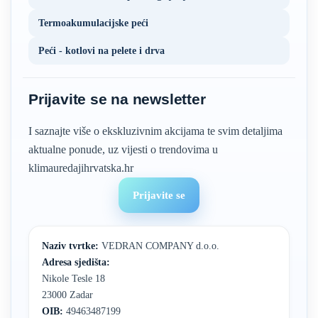
Termoakumulacijske peći
Peći - kotlovi na pelete i drva
Prijavite se na newsletter
I saznajte više o ekskluzivnim akcijama te svim detaljima
aktualne ponude, uz vijesti o trendovima u
klimauredajihrvatska.hr
Prijavite se
Naziv tvrtke:
VEDRAN COMPANY d.o.o.
Adresa sjedišta:
Nikole Tesle 18
23000 Zadar
OIB:
49463487199