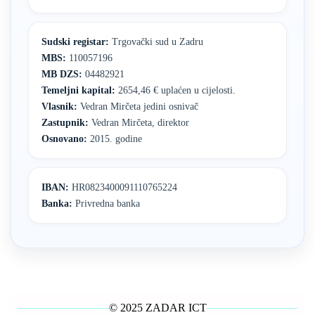
Sudski registar:
Trgovački sud u Zadru
MBS:
110057196
MB DZS:
04482921
Temeljni kapital:
2654,46 € uplaćen u cijelosti.
Vlasnik:
Vedran Mirčeta jedini osnivač
Zastupnik:
Vedran Mirčeta, direktor
Osnovano:
2015. godine
IBAN:
HR0823400091110765224
Banka:
Privredna banka
© 2025 ZADAR ICT