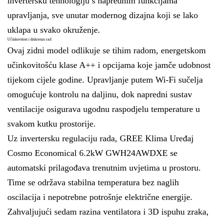
invertersku tehnologiju s naprednim funkcijama
upravljanja, sve unutar modernog dizajna koji se lako
uklapa u svako okruženje.
Učinkovitost i diskretan rad
Ovaj zidni model odlikuje se tihim radom, energetskom
učinkovitošću klase A++ i opcijama koje jamče udobnost
tijekom cijele godine. Upravljanje putem Wi-Fi sučelja
omogućuje kontrolu na daljinu, dok napredni sustav
ventilacije osigurava ugodnu raspodjelu temperature u
svakom kutku prostorije.
Uz invertersku regulaciju rada, GREE Klima Uređaj
Cosmo Economical 6.2kW GWH24AWDXE se
automatski prilagođava trenutnim uvjetima u prostoru.
Time se održava stabilna temperatura bez naglih
oscilacija i nepotrebne potrošnje električne energije.
Zahvaljujući sedam razina ventilatora i 3D ispuhu zraka,