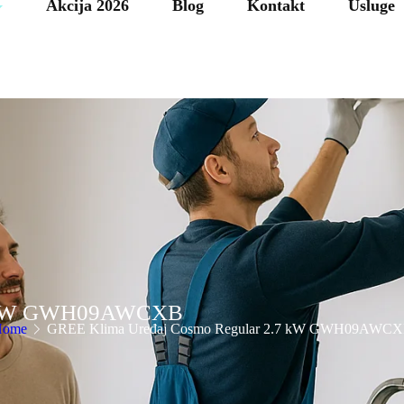
Akcija 2026
Blog
Kontakt
Usluge
.7 kW GWH09AWCXB
Home
GREE Klima Uređaj Cosmo Regular 2.7 kW GWH09AWC