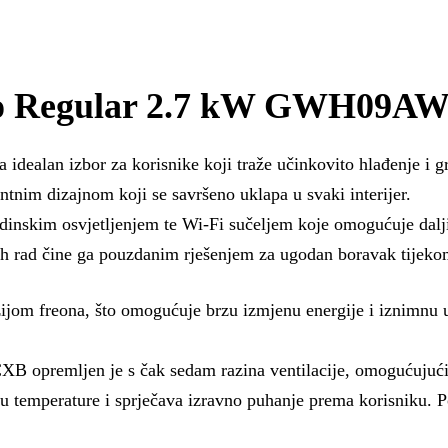
o Regular 2.7 kW GWH09A
n izbor za korisnike koji traže učinkovito hlađenje i gri
tnim dizajnom koji se savršeno uklapa u svaki interijer.
nskim osvjetljenjem te Wi-Fi sučeljem koje omogućuje daljin
ih rad čine ga pouzdanim rješenjem za ugodan boravak tijekom
ijom freona, što omogućuje brzu izmjenu energije i iznimnu u
emljen je s čak sedam razina ventilacije, omogućujući pr
 temperature i sprječava izravno puhanje prema korisniku. P