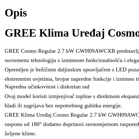
Opis
GREE Klima Uređaj Cosm
GREE Cosmo Regular 2.7 kW GWH09AWCXB predstavlja ideala
suvremenu tehnologiju s iznimnom funkcionalnošću i elegan
Opremljen je bežičnim daljinskim upravljačem s LED pozadi
ekstremnim uvjetima, brojne napredne funkcije i iznimno t
Napredna učinkovitost i diskretan rad
Ovaj model koristi izmjenjivač topline s direktnom ekspanz
hladi ili zagrijava bez nepotrebnog gubitka energije.
GREE Klima Uređaj Cosmo Regular 2.7 kW GWH09AWCXB opr
rasponu od 180° dodatno doprinosi ravnomjernom rasporedu
željene klime.