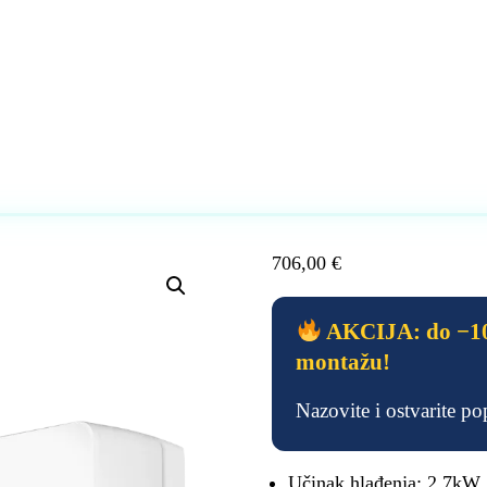
706,00
€
AKCIJA: do −10
montažu!
Nazovite i ostvarite p
Učinak hlađenja: 2.7kW