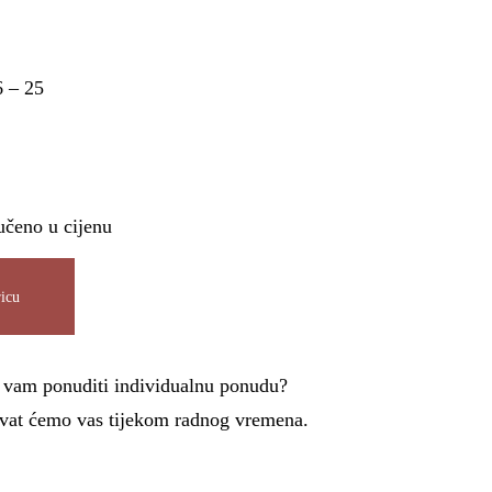
6 – 25
učeno u cijenu
icu
i vam ponuditi individualnu ponudu?
azvat ćemo vas tijekom radnog vremena.