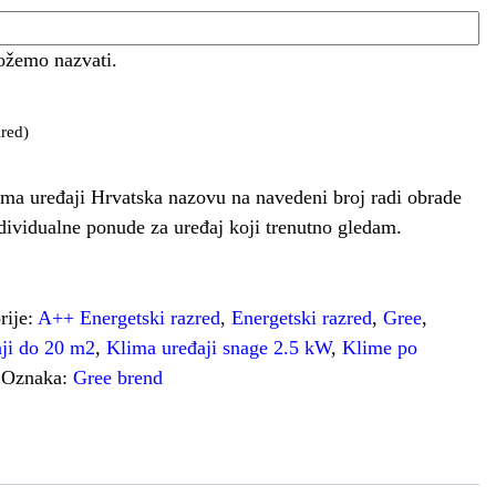
ožemo nazvati.
red)
ma uređaji Hrvatska nazovu na navedeni broj radi obrade
ndividualne ponude za uređaj koji trenutno gledam.
rije:
A++ Energetski razred
,
Energetski razred
,
Gree
,
ji do 20 m2
,
Klima uređaji snage 2.5 kW
,
Klime po
Oznaka:
Gree brend