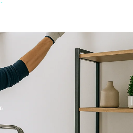
+385 95 123
0000
XB