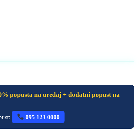
% popusta na uređaj + dodatni popust na
095 123 0000
opust: