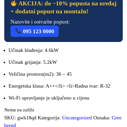
AKCIJA: do −10% popusta na uređaj
+ dodatni popust na montažu!
Nazovite i ostvarite popust:
095 123 0000
Učinak hlađenja: 4.6kW
Učinak grijanja: 5.2kW
Veličina prostora(m2): 36 – 45
Energetska klasa: A++</li> <li>Radna tvar: R-32
Wi-Fi upravljanje je uključeno u cijenu
Nema na zalihi
SKU:
gwh18qd
Kategorija:
Uncategorized
Oznaka:
Gree
brend