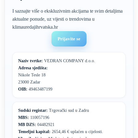
I saznajte više o ekskluzivnim akcijama te svim detaljima
aktualne ponude, uz vijesti o trendovima u
klimauredajihrvatska.hr
Prijavite se
Naziv tvrtke:
VEDRAN COMPANY d.o.o.
Adresa sjedišta:
Nikole Tesle 18
23000 Zadar
OIB:
49463487199
Sudski registar:
Trgovački sud u Zadru
MBS:
110057196
MB DZS:
04482921
Temeljni kapital:
2654,46 € uplaćen u cijelosti.