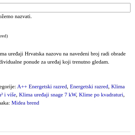
ožemo nazvati.
red)
ma uređaji Hrvatska nazovu na navedeni broj radi obrade
ndividualne ponude za uređaj koji trenutno gledam.
egorije:
A++ Energetski razred
,
Energetski razred
,
Klima
² i više
,
Klima uređaji snage 7 kW
,
Klime po kvadraturi
,
naka:
Midea brend