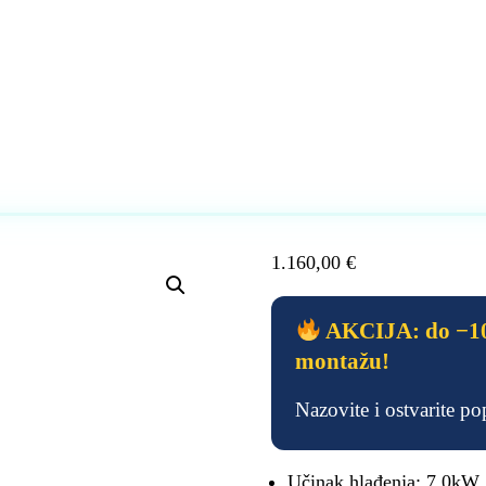
1.160,00
€
AKCIJA: do −10
montažu!
Nazovite i ostvarite p
Učinak hlađenja: 7.0kW