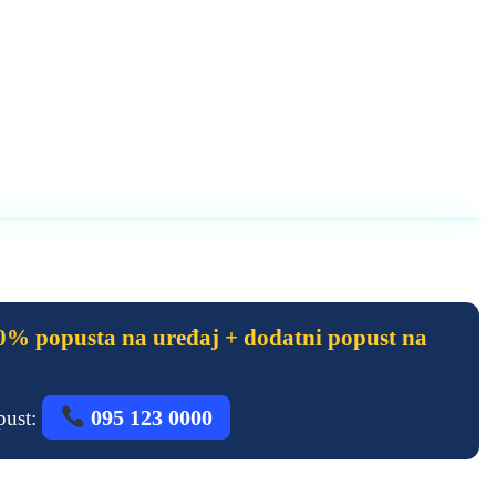
% popusta na uređaj + dodatni popust na
095 123 0000
opust: