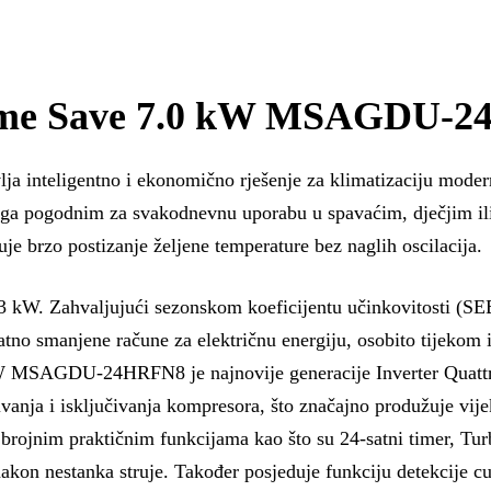
eme Save 7.0 kW MSAGDU-
eligentno i ekonomično rješenje za klimatizaciju modernih
neći ga pogodnim za svakodnevnu uporabu u spavaćim, dječjim 
je brzo postizanje željene temperature bez naglih oscilacija.
3 kW. Zahvaljujući sezonskom koeficijentu učinkovitosti (SEE
no smanjene račune za električnu energiju, osobito tijekom i
MSAGDU-24HRFN8 je najnovije generacije Inverter Quattro
ivanja i isključivanja kompresora, što značajno produžuje vije
m praktičnim funkcijama kao što su 24-satni timer, Turbo 
nakon nestanka struje. Također posjeduje funkciju detekcije c