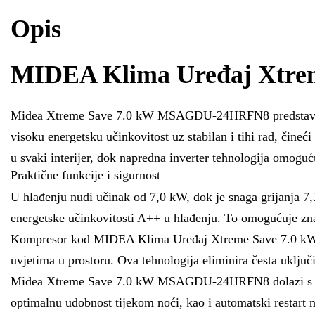
Opis
MIDEA Klima Uređaj Xtr
Midea Xtreme Save 7.0 kW MSAGDU-24HRFN8 predstavlja int
visoku energetsku učinkovitost uz stabilan i tihi rad, či
u svaki interijer, dok napredna inverter tehnologija omoguću
Praktične funkcije i sigurnost
U hlađenju nudi učinak od 7,0 kW, dok je snaga grijanja 7,
energetske učinkovitosti A++ u hlađenju. To omogućuje znat
Kompresor kod MIDEA Klima Uređaj Xtreme Save 7.0 kW 
uvjetima u prostoru. Ova tehnologija eliminira česta uključ
Midea Xtreme Save 7.0 kW MSAGDU-24HRFN8 dolazi s brojni
optimalnu udobnost tijekom noći, kao i automatski restart 