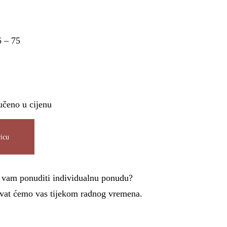
6 – 75
učeno u cijenu
icu
i vam ponuditi individualnu ponudu?
azvat ćemo vas tijekom radnog vremena.