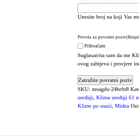
Unesite broj na koji Vas m
Privola za povratni poziv
(Requi
Prihvaćam
Suglasan/na sam da me Kli
ovog zahtjeva i provjere i
SKU:
msagdu-24hrfn8
Kat
uređaji
,
Klima uređaji 61 m
Klime po snazi
,
Midea
Oz