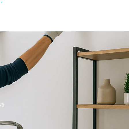
+385 95 123
0000
N8