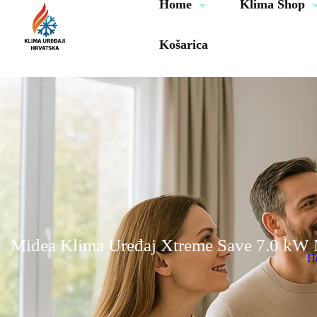
Home
Klima Shop
Košarica
Midea Klima Uređaj Xtreme Save 7.0
H