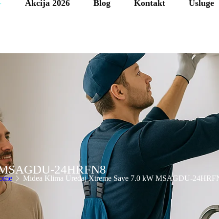
Akcija 2026
Blog
Kontakt
Usluge
 kW MSAGDU-24HRFN8
ome
Midea Klima Uređaj Xtreme Save 7.0 kW MSAGDU-24HRF