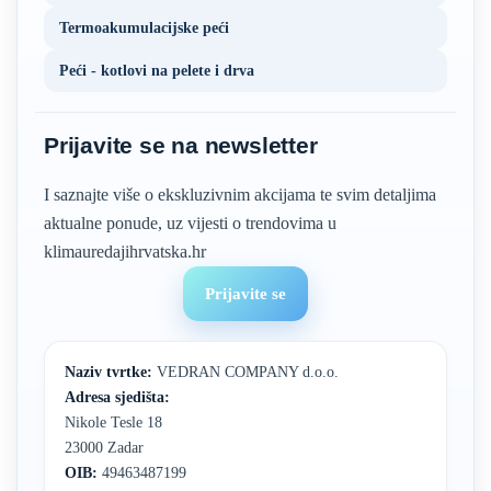
Termoakumulacijske peći
Peći - kotlovi na pelete i drva
Prijavite se na newsletter
I saznajte više o ekskluzivnim akcijama te svim detaljima
aktualne ponude, uz vijesti o trendovima u
klimauredajihrvatska.hr
Prijavite se
Naziv tvrtke:
VEDRAN COMPANY d.o.o.
Adresa sjedišta:
Nikole Tesle 18
23000 Zadar
OIB:
49463487199