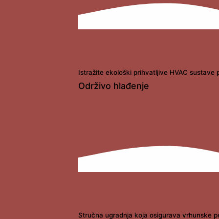
Istražite ekološki prihvatljive HVAC sustave 
Održivo hlađenje
Stručna ugradnja koja osigurava vrhunske pe