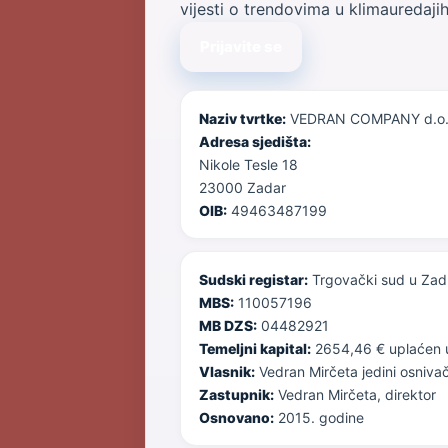
vijesti o trendovima u klimauredaji
Prijavite se
Naziv tvrtke:
VEDRAN COMPANY d.o.
Adresa sjedišta:
Nikole Tesle 18
23000 Zadar
OIB:
49463487199
Sudski registar:
Trgovački sud u Zad
MBS:
110057196
MB DZS:
04482921
Temeljni kapital:
2654,46 € uplaćen u 
Vlasnik:
Vedran Mirčeta jedini osniva
Zastupnik:
Vedran Mirčeta, direktor
Osnovano:
2015. godine