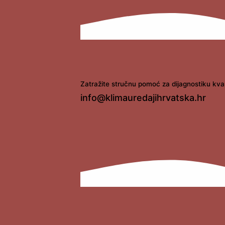
Zatražite stručnu pomoć za dijagnostiku kva
info@klimauredajihrvatska.hr