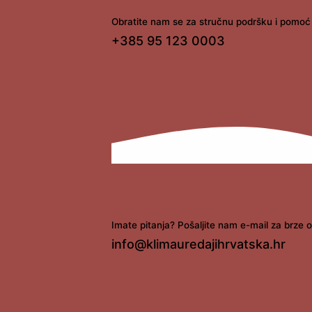
Obratite nam se za stručnu podršku i pomoć 
+385 95 123 0003
Imate pitanja? Pošaljite nam e-mail za brze 
info@klimauredajihrvatska.hr