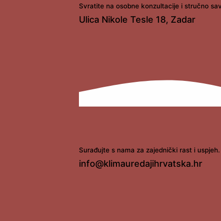
Svratite na osobne konzultacije i stručno sa
Ulica Nikole Tesle 18, Zadar
Surađujte s nama za zajednički rast i uspjeh.
info@klimauredajihrvatska.hr