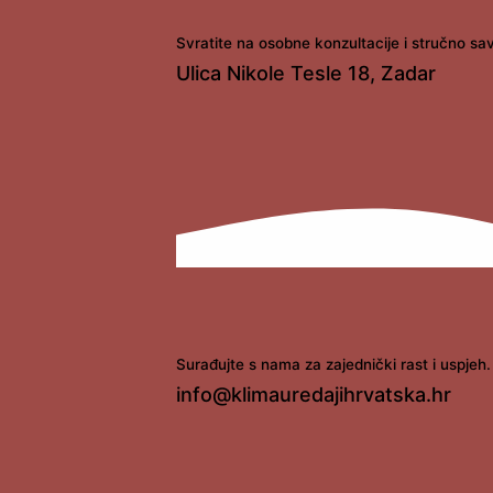
Svratite na osobne konzultacije i stručno sa
Ulica Nikole Tesle 18, Zadar
Surađujte s nama za zajednički rast i uspjeh.
info@klimauredajihrvatska.hr