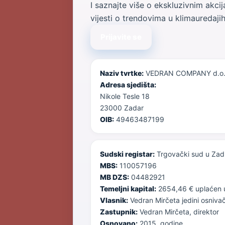
I saznajte više o ekskluzivnim akci
vijesti o trendovima u klimauredaji
Prijavite se
Naziv tvrtke:
VEDRAN COMPANY d.o.
Adresa sjedišta:
Nikole Tesle 18
23000 Zadar
OIB:
49463487199
Sudski registar:
Trgovački sud u Zad
MBS:
110057196
MB DZS:
04482921
Temeljni kapital:
2654,46 € uplaćen u 
Vlasnik:
Vedran Mirčeta jedini osniva
Zastupnik:
Vedran Mirčeta, direktor
Osnovano:
2015. godine