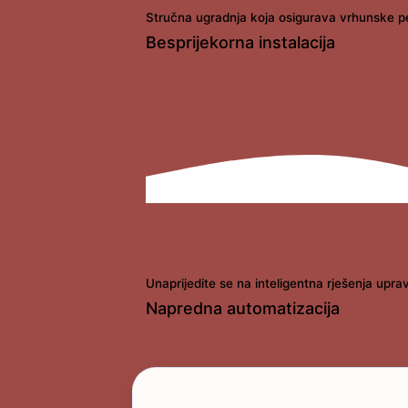
Stručna ugradnja koja osigurava vrhunske pe
Besprijekorna instalacija
Unaprijedite se na inteligentna rješenja upr
Napredna automatizacija