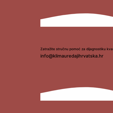
Zatražite stručnu pomoć za dijagnostiku kva
info@klimauredajihrvatska.hr