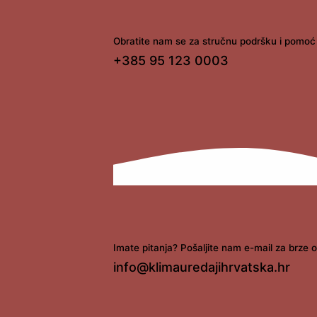
Obratite nam se za stručnu podršku i pomoć 
+385 95 123 0003
Imate pitanja? Pošaljite nam e-mail za brze 
info@klimauredajihrvatska.hr