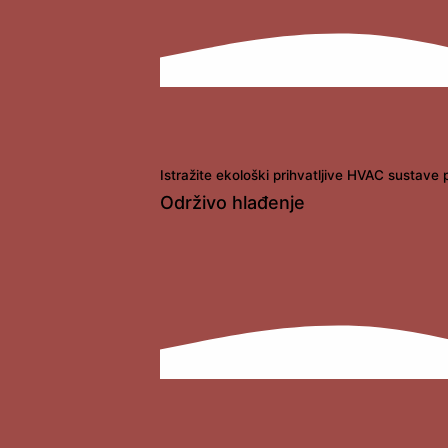
Istražite ekološki prihvatljive HVAC sustave 
Održivo hlađenje