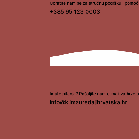
Obratite nam se za stručnu podršku i pomoć 
+385 95 123 0003
Imate pitanja? Pošaljite nam e-mail za brze 
info@klimauredajihrvatska.hr