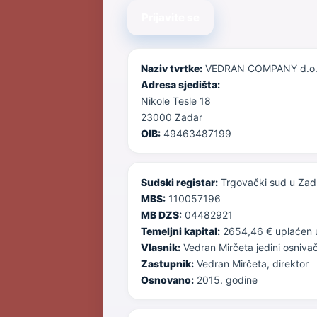
Prijavite se
Naziv tvrtke:
VEDRAN COMPANY d.o.
Adresa sjedišta:
Nikole Tesle 18
23000 Zadar
OIB:
49463487199
Sudski registar:
Trgovački sud u Zad
MBS:
110057196
MB DZS:
04482921
Temeljni kapital:
2654,46 € uplaćen u 
Vlasnik:
Vedran Mirčeta jedini osniva
Zastupnik:
Vedran Mirčeta, direktor
Osnovano:
2015. godine