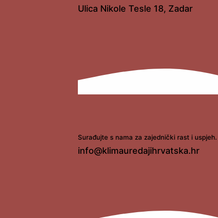
Ulica Nikole Tesle 18, Zadar
Surađujte s nama za zajednički rast i uspjeh.
info@klimauredajihrvatska.hr