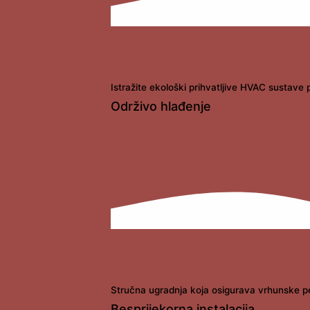
Istražite ekološki prihvatljive HVAC sustave 
Održivo hlađenje
Stručna ugradnja koja osigurava vrhunske pe
Besprijekorna instalacija