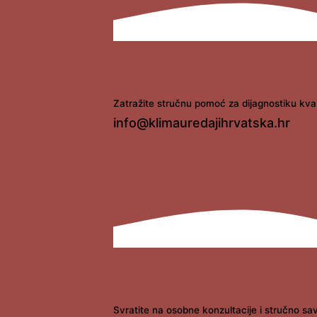
Zatražite stručnu pomoć za dijagnostiku kva
info@klimauredajihrvatska.hr
Svratite na osobne konzultacije i stručno sa