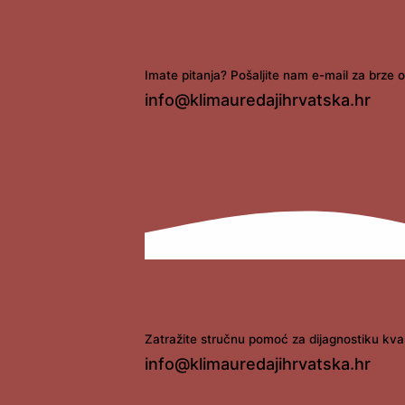
Imate pitanja? Pošaljite nam e-mail za brze 
info@klimauredajihrvatska.hr
Zatražite stručnu pomoć za dijagnostiku kva
info@klimauredajihrvatska.hr