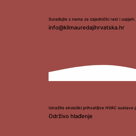
Surađujte s nama za zajednički rast i uspjeh.
info@klimauredajihrvatska.hr
Istražite ekološki prihvatljive HVAC sustave 
Održivo hlađenje