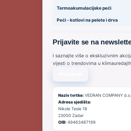
Termoakumulacijske peći
Peći - kotlovi na pelete i drva
Prijavite se na newslett
I saznajte više o ekskluzivnim akci
vijesti o trendovima u klimauredaji
Prijavite se
Naziv tvrtke:
VEDRAN COMPANY d.o.
Adresa sjedišta:
Nikole Tesle 18
23000 Zadar
OIB:
49463487199