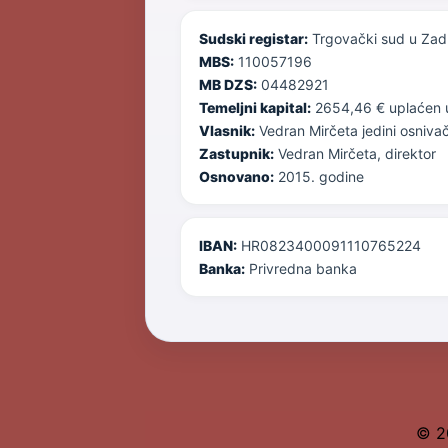
Sudski registar:
Trgovački sud u Zad
MBS:
110057196
MB DZS:
04482921
Temeljni kapital:
2654,46 € uplaćen u 
Vlasnik:
Vedran Mirčeta jedini osniva
Zastupnik:
Vedran Mirčeta, direktor
Osnovano:
2015. godine
IBAN:
HR0823400091110765224
Banka:
Privredna banka
© 2