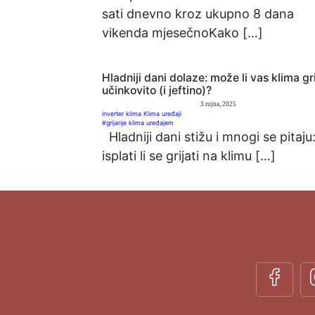
sati dnevno kroz ukupno 8 dana
vikenda mjesečnoKako […]
Hladniji dani dolaze: može li vas klima gri
učinkovito (i jeftino)?
3 rujna, 2025
inverter klima
Klima uređaji
#grijanje klima uređajem
Hladniji dani stižu i mnogi se pitaju
isplati li se grijati na klimu […]