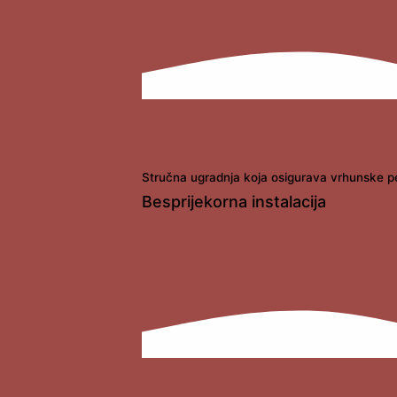
Stručna ugradnja koja osigurava vrhunske pe
Besprijekorna instalacija