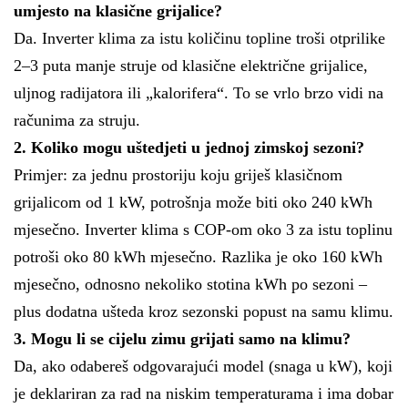
umjesto na klasične grijalice?
Da. Inverter klima za istu količinu topline troši otprilike
2–3 puta manje struje od klasične električne grijalice,
uljnog radijatora ili „kalorifera“. To se vrlo brzo vidi na
računima za struju.
2. Koliko mogu uštedjeti u jednoj zimskoj sezoni?
Primjer: za jednu prostoriju koju griješ klasičnom
grijalicom od 1 kW, potrošnja može biti oko 240 kWh
mjesečno. Inverter klima s COP-om oko 3 za istu toplinu
potroši oko 80 kWh mjesečno. Razlika je oko 160 kWh
mjesečno, odnosno nekoliko stotina kWh po sezoni –
plus dodatna ušteda kroz sezonski popust na samu klimu.
3. Mogu li se cijelu zimu grijati samo na klimu?
Da, ako odabereš odgovarajući model (snaga u kW), koji
je deklariran za rad na niskim temperaturama i ima dobar