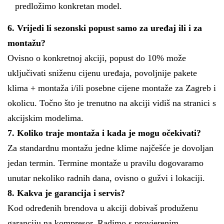
predložimo konkretan model.
6. Vrijedi li sezonski popust samo za uređaj ili i za
montažu?
Ovisno o konkretnoj akciji, popust do 10% može
uključivati sniženu cijenu uređaja, povoljnije pakete
klima + montaža i/ili posebne cijene montaže za Zagreb i
okolicu. Točno što je trenutno na akciji vidiš na stranici s
akcijskim modelima.
7. Koliko traje montaža i kada je mogu očekivati?
Za standardnu montažu jedne klime najčešće je dovoljan
jedan termin. Termine montaže u pravilu dogovaramo
unutar nekoliko radnih dana, ovisno o gužvi i lokaciji.
8. Kakva je garancija i servis?
Kod određenih brendova u akciji dobivaš produženu
garanciju na kompresor. Radimo s provjerenim