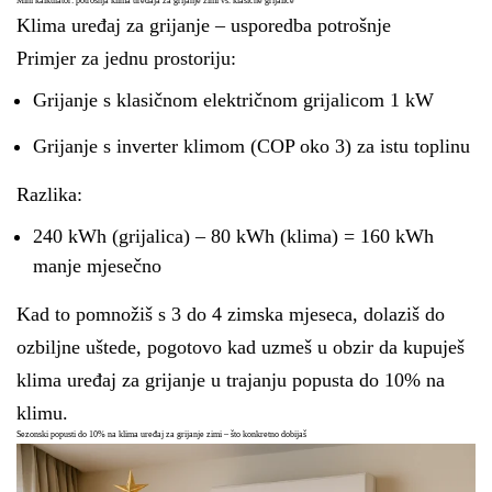
Mini kalkulator: potrošnja klima uređaja za grijanje zimi vs. klasične grijalice
Klima uređaj za grijanje – usporedba potrošnje
Primjer za jednu prostoriju:
Grijanje s klasičnom električnom grijalicom 1 kW
Grijanje s inverter klimom (COP oko 3) za istu toplinu
Razlika:
240 kWh (grijalica) – 80 kWh (klima) = 160 kWh
manje mjesečno
Kad to pomnožiš s 3 do 4 zimska mjeseca, dolaziš do
ozbiljne uštede, pogotovo kad uzmeš u obzir da kupuješ
klima uređaj za grijanje u trajanju popusta do 10% na
klimu.
Sezonski popusti do 10% na klima uređaj za grijanje zimi – što konkretno dobijaš