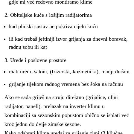
gdje mi već redovno montiramo klime
2. Obiteljske kuće s lošijim radijatorima
kad plinski sustav ne pokriva cijelu kuću
ili kad trebaš jeftiniji izvor grijanja za dnevni boravak,
radnu sobu ili kat
3. Urede i poslovne prostore
mali uredi, saloni, (frizerski, kozmetički), manji dućani
grijanje tijekom radnog vremena bez šoka na računu
Ako se sada griješ na struju direktno (grijalice, uljni
radijator, paneli), prelazak na inverter klimu u
kombinaciji sa sezonskim popustom obično se isplati već
kroz jednu do dvije zimske sezone.
Kako odabrati klima uređaj za grijanje zimi (3 ključne