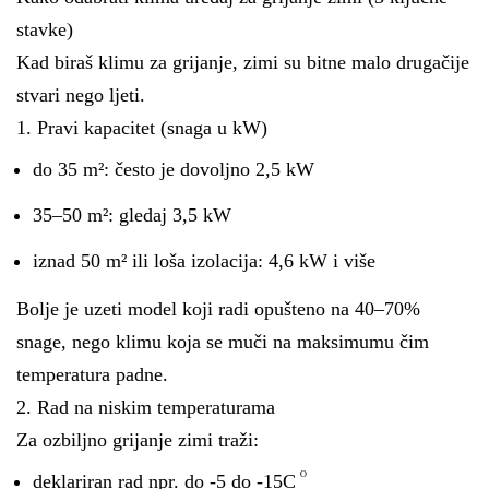
stavke)
Kad biraš klimu za grijanje, zimi su bitne malo drugačije
stvari nego ljeti.
1. Pravi kapacitet (snaga u kW)
do 35 m²: često je dovoljno 2,5 kW
35–50 m²: gledaj 3,5 kW
iznad 50 m² ili loša izolacija: 4,6 kW i više
Bolje je uzeti model koji radi opušteno na 40–70%
snage, nego klimu koja se muči na maksimumu čim
temperatura padne.
2. Rad na niskim temperaturama
Za ozbiljno grijanje zimi traži:
ᴼ
deklariran rad npr. do -5 do -15C