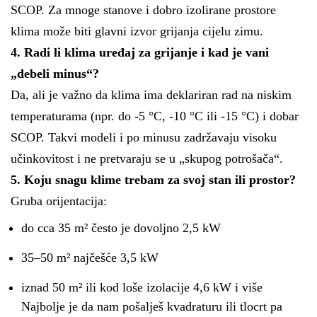
SCOP. Za mnoge stanove i dobro izolirane prostore
klima može biti glavni izvor grijanja cijelu zimu.
4. Radi li klima uređaj za grijanje i kad je vani
„debeli minus“?
Da, ali je važno da klima ima deklariran rad na niskim
temperaturama (npr. do -5 °C, -10 °C ili -15 °C) i dobar
SCOP. Takvi modeli i po minusu zadržavaju visoku
učinkovitost i ne pretvaraju se u „skupog potrošača“.
5. Koju snagu klime trebam za svoj stan ili prostor?
Gruba orijentacija:
do cca 35 m² često je dovoljno 2,5 kW
35–50 m² najčešće 3,5 kW
iznad 50 m² ili kod loše izolacije 4,6 kW i više
Najbolje je da nam pošalješ kvadraturu ili tlocrt pa