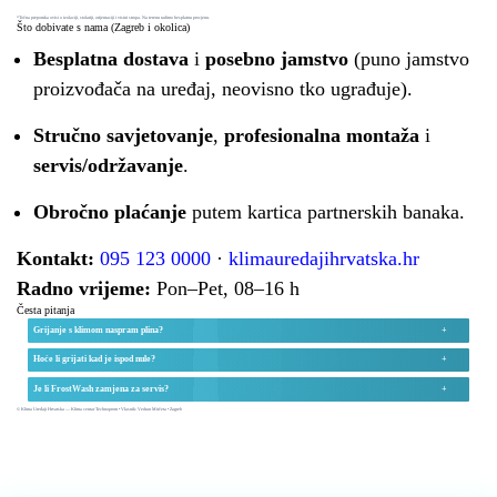
*Točna preporuka ovisi o izolaciji, stolariji, orijentaciji i visini stropa. Na terenu radimo besplatnu procjenu.
Što dobivate s nama (Zagreb i okolica)
Besplatna dostava
i
posebno jamstvo
(puno jamstvo
proizvođača na uređaj, neovisno tko ugrađuje).
Stručno savjetovanje
,
profesionalna montaža
i
servis/održavanje
.
Obročno plaćanje
putem kartica partnerskih banaka.
Kontakt:
095 123 0000
·
klimauredajihrvatska.hr
Radno vrijeme:
Pon–Pet, 08–16 h
Česta pitanja
Grijanje s klimom naspram plina?
Hoće li grijati kad je ispod nule?
Je li FrostWash zamjena za servis?
© Klima Uređaji Hrvatska — Klima centar Technoprom • Vlasnik: Vedran Mirčeta • Zagreb