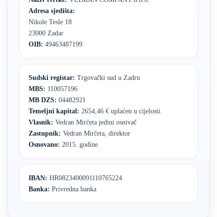
Adresa sjedišta:
Nikole Tesle 18
23000 Zadar
OIB:
49463487199
Sudski registar:
Trgovački sud u Zadru
MBS:
110057196
MB DZS:
04482921
Temeljni kapital:
2654,46 € uplaćen u cijelosti.
Vlasnik:
Vedran Mirčeta jedini osnivač
Zastupnik:
Vedran Mirčeta, direktor
Osnovano:
2015. godine
IBAN:
HR0823400091110765224
Banka:
Privredna banka