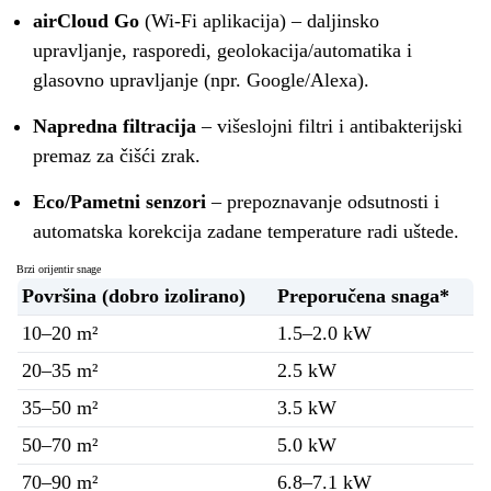
airCloud Go
(Wi-Fi aplikacija) – daljinsko
upravljanje, rasporedi, geolokacija/automatika i
glasovno upravljanje (npr. Google/Alexa).
Napredna filtracija
– višeslojni filtri i antibakterijski
premaz za čišći zrak.
Eco/Pametni senzori
– prepoznavanje odsutnosti i
automatska korekcija zadane temperature radi uštede.
Brzi orijentir snage
Površina (dobro izolirano)
Preporučena snaga*
10–20 m²
1.5–2.0 kW
20–35 m²
2.5 kW
35–50 m²
3.5 kW
50–70 m²
5.0 kW
70–90 m²
6.8–7.1 kW