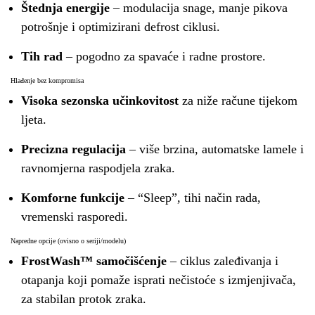
Štednja energije
– modulacija snage, manje pikova
potrošnje i optimizirani defrost ciklusi.
Tih rad
– pogodno za spavaće i radne prostore.
Hlađenje bez kompromisa
Visoka sezonska učinkovitost
za niže račune tijekom
ljeta.
Precizna regulacija
– više brzina, automatske lamele i
ravnomjerna raspodjela zraka.
Komforne funkcije
– “Sleep”, tihi način rada,
vremenski rasporedi.
Napredne opcije (ovisno o seriji/modelu)
FrostWash™ samočišćenje
– ciklus zaleđivanja i
otapanja koji pomaže isprati nečistoće s izmjenjivača,
za stabilan protok zraka.