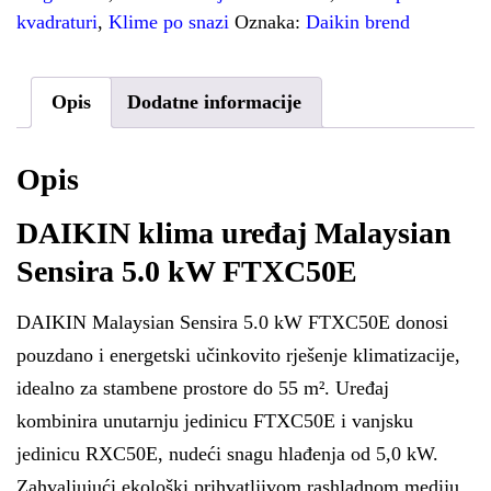
kvadraturi
,
Klime po snazi
Oznaka:
Daikin brend
Opis
Dodatne informacije
Opis
DAIKIN klima uređaj Malaysian
Sensira 5.0 kW FTXC50E
DAIKIN Malaysian Sensira 5.0 kW FTXC50E donosi
pouzdano i energetski učinkovito rješenje klimatizacije,
idealno za stambene prostore do 55 m². Uređaj
kombinira unutarnju jedinicu FTXC50E i vanjsku
jedinicu RXC50E, nudeći snagu hlađenja od 5,0 kW.
Zahvaljujući ekološki prihvatljivom rashladnom mediju