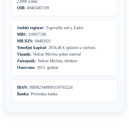
23000 Zadar
OIB:
49463487199
Sudski registar:
Trgovački sud u Zadru
MBS:
110057196
MB DZS:
04482921
Temeljni kapital:
2654,46 € uplaćen u cijelosti.
Vlasnik:
Vedran Mirčeta jedini osnivač
Zastupnik:
Vedran Mirčeta, direktor
Osnovano:
2015. godine
IBAN:
HR0823400091110765224
Banka:
Privredna banka