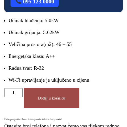
095 123 0000
Učinak hlađenja: 5.0kW
Učinak grijanja: 5.62kW
Veličina prostora(m2): 46 – 55
Energetska klasa: A++
Radna tvar: R-32
Wi-Fi upravljanje je uključeno u cijenu
Dodaj u košaricu
Želite provjeriti možemo li vam ponuditi individualnu ponudu?
Ostavite broj telefona i nazvat ćemo vas tijekom radnog