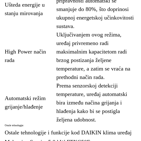
pripravnosti automatski se
Ušteda energije u
smanjuje do 80%, što doprinosi
stanju mirovanja
ukupnoj energetskoj učinkovitosti
sustava.
Uključivanjem ovog režima,
uređaj privremeno radi
High Power način
maksimalnim kapacitetom radi
rada
brzog postizanja željene
temperature, a zatim se vraća na
prethodni način rada.
Prema senzorskoj detekciji
temperature, uređaj automatski
Automatski režim
bira između načina grijanja i
grijanje/hlađenje
hlađenja kako bi se postigla
željena udobnost.
Ostale tehnologije:
Ostale tehnologije i funkcije kod DAIKIN klima uređaj