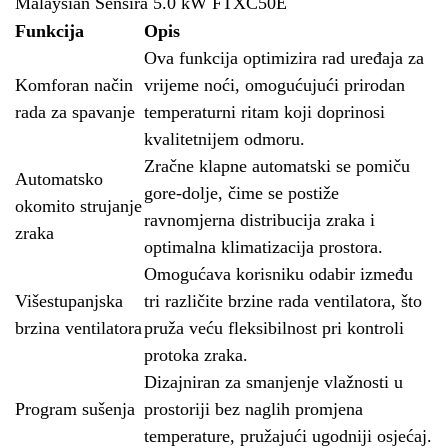
Malaysian Sensira 5.0 kW FTXC50E
Funkcija
Opis
Ova funkcija optimizira rad uređaja za
Komforan način
vrijeme noći, omogućujući prirodan
rada za spavanje
temperaturni ritam koji doprinosi
kvalitetnijem odmoru.
Zračne klapne automatski se pomiču
Automatsko
gore-dolje, čime se postiže
okomito strujanje
ravnomjerna distribucija zraka i
zraka
optimalna klimatizacija prostora.
Omogućava korisniku odabir između
Višestupanjska
tri različite brzine rada ventilatora, što
brzina ventilatora
pruža veću fleksibilnost pri kontroli
protoka zraka.
Dizajniran za smanjenje vlažnosti u
Program sušenja
prostoriji bez naglih promjena
temperature, pružajući ugodniji osjećaj.