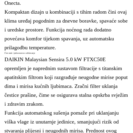
Onecta.
Kompaktan dizajn u kombinaciji s tihim radom čini ovaj
klima uređaj pogodnim za dnevne boravke, spavaće sobe
i uredske prostore. Funkcija noćnog rada dodatno
povećava komfor tijekom spavanja, uz automatsku
prilagodbu temperature.
Čist zrak i jednostavno održavanje
DAIKIN Malaysian Sensira 5.0 kW FTXC50E
opremljen je naprednim sustavom filtracije s titanskim
apatitskim filtrom koji razgrađuje neugodne mirise poput
dima i mirisa kućnih ljubimaca. Zračni filter uklanja
čestice prašine, čime se osigurava stalna opskrba svježim
i zdravim zrakom.
Funkcija automatskog sušenja pomaže pri uklanjanju
viška vlage iz unutarnje jedinice, smanjujući rizik od
stvaranja plijesni i neugodnih mirisa. Prednost ovog