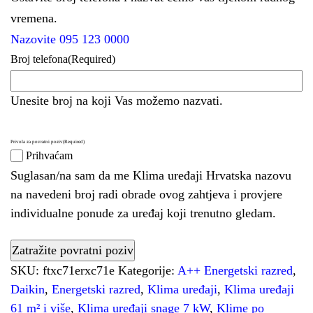
vremena.
Nazovite 095 123 0000
Broj telefona
(Required)
Unesite broj na koji Vas možemo nazvati.
Privola za povratni poziv
(Required)
Prihvaćam
Suglasan/na sam da me Klima uređaji Hrvatska nazovu
na navedeni broj radi obrade ovog zahtjeva i provjere
individualne ponude za uređaj koji trenutno gledam.
SKU:
ftxc71erxc71e
Kategorije:
A++ Energetski razred
,
Daikin
,
Energetski razred
,
Klima uređaji
,
Klima uređaji
61 m² i više
,
Klima uređaji snage 7 kW
,
Klime po