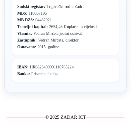
Sudski registar:
Trgovački sud u Zadru
MBS:
110057196
MB DZS:
04482921
Temeljni kapital:
2654,46 € uplaćen u cijelosti.
Vlasnik:
Vedran Mirčeta jedini osnivač
Zastupnik:
Vedran Mirčeta, direktor
Osnovano:
2015. godine
IBAN:
HR0823400091110765224
Banka:
Privredna banka
© 2025 ZADAR ICT