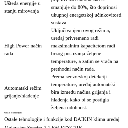
Ušteda energije u
smanjuje do 80%, što doprinosi
stanju mirovanja
ukupnoj energetskoj učinkovitosti
sustava.
Uključivanjem ovog režima,
uređaj privremeno radi
High Power način
maksimalnim kapacitetom radi
rada
brzog postizanja željene
temperature, a zatim se vraća na
prethodni način rada.
Prema senzorskoj detekciji
temperature, uređaj automatski
Automatski režim
bira između načina grijanja i
grijanje/hlađenje
hlađenja kako bi se postigla
željena udobnost.
Ostale tehnologije:
Ostale tehnologije i funkcije kod DAIKIN klima uređaj
Malaysian Sensira 7.1 kW FTXC71E