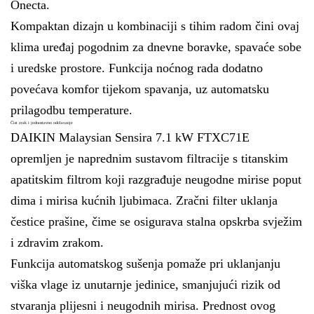
Onecta.
Kompaktan dizajn u kombinaciji s tihim radom čini ovaj
klima uređaj pogodnim za dnevne boravke, spavaće sobe
i uredske prostore. Funkcija noćnog rada dodatno
povećava komfor tijekom spavanja, uz automatsku
prilagodbu temperature.
Čist zrak i jednostavno održavanje
DAIKIN Malaysian Sensira 7.1 kW FTXC71E
opremljen je naprednim sustavom filtracije s titanskim
apatitskim filtrom koji razgrađuje neugodne mirise poput
dima i mirisa kućnih ljubimaca. Zračni filter uklanja
čestice prašine, čime se osigurava stalna opskrba svježim
i zdravim zrakom.
Funkcija automatskog sušenja pomaže pri uklanjanju
viška vlage iz unutarnje jedinice, smanjujući rizik od
stvaranja plijesni i neugodnih mirisa. Prednost ovog