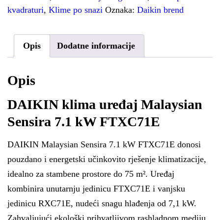
kvadraturi
,
Klime po snazi
Oznaka:
Daikin brend
Opis
Dodatne informacije
Opis
DAIKIN klima uređaj Malaysian
Sensira 7.1 kW FTXC71E
DAIKIN Malaysian Sensira 7.1 kW FTXC71E donosi
pouzdano i energetski učinkovito rješenje klimatizacije,
idealno za stambene prostore do 75 m². Uređaj
kombinira unutarnju jedinicu FTXC71E i vanjsku
jedinicu RXC71E, nudeći snagu hlađenja od 7,1 kW.
Zahvaljujući ekološki prihvatljivom rashladnom mediju