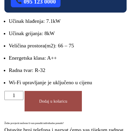
095 123 0000
Učinak hlađenja: 7.1kW
Učinak grijanja: 8kW
Veličina prostora(m2): 66 – 75
Energetska klasa: A++
Radna tvar: R-32
Wi-Fi upravljanje je uključeno u cijenu
Dodaj u košaricu
Želite provjeriti možemo li vam ponuditi individualnu ponudu?
Ostavite broj telefona i nazvat ćemo vas tijekom radnog