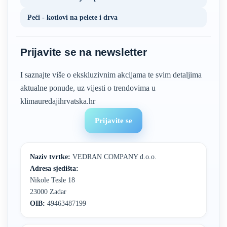
Peći - kotlovi na pelete i drva
Prijavite se na newsletter
I saznajte više o ekskluzivnim akcijama te svim detaljima
aktualne ponude, uz vijesti o trendovima u
klimauredajihrvatska.hr
Prijavite se
Naziv tvrtke:
VEDRAN COMPANY d.o.o.
Adresa sjedišta:
Nikole Tesle 18
23000 Zadar
OIB:
49463487199