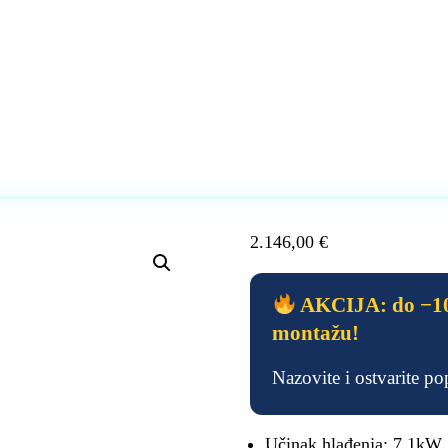
2.146,00
€
AKCIJA: do −10
montažu!
Nazovite i ostvarite p
Učinak hlađenja: 7.1kW