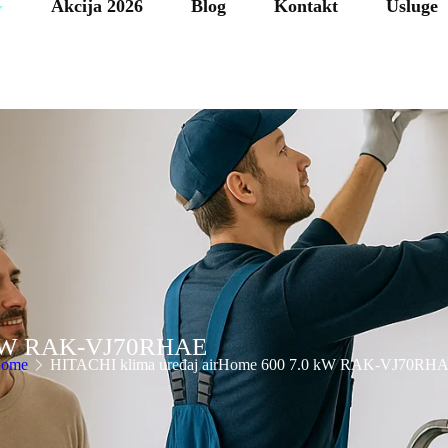
Akcija 2026
Blog
Kontakt
Usluge
0 kW RAK-VJ70RHAE
ome
HITACHI klima uređaj airHome 600 7.0 kW RAK-VJ70RH