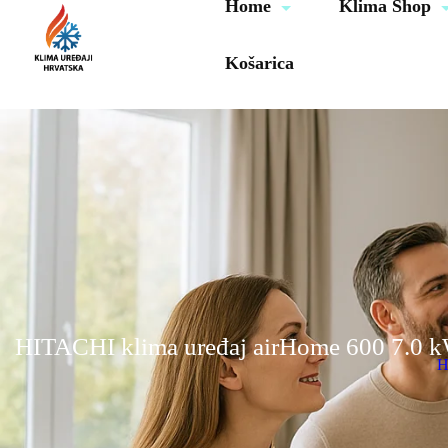
Home
Klima Shop
Košarica
HITACHI klima uređaj airHome 600 7.
H