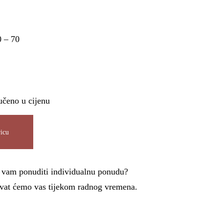
0 – 70
učeno u cijenu
icu
i vam ponuditi individualnu ponudu?
azvat ćemo vas tijekom radnog vremena.