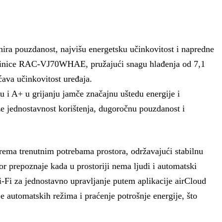
a pouzdanost, najvišu energetsku učinkovitost i napredne
jedinice RAC-VJ70WHAE, pružajući snagu hlađenja od 7,1
ćava učinkovitost uređaja.
u i A+ u grijanju jamče značajnu uštedu energije i
jednostavnost korištenja, dugoročnu pouzdanost i
a trenutnim potrebama prostora, održavajući stabilnu
r prepoznaje kada u prostoriji nema ljudi i automatski
Wi-Fi za jednostavno upravljanje putem aplikacije airCloud
 automatskih režima i praćenje potrošnje energije, što