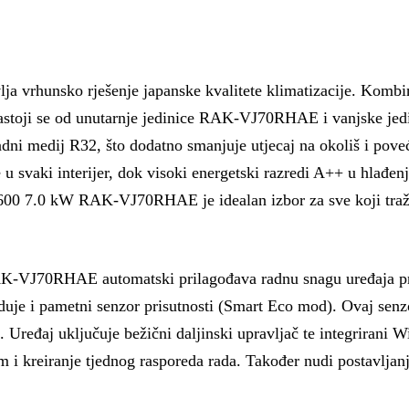
unsko rješenje japanske kvalitete klimatizacije. Kombinir
. Sastoji se od unutarnje jedinice RAK-VJ70RHAE i vanjske 
ladni medij R32, što dodatno smanjuje utjecaj na okoliš i pove
 svaki interijer, dok visoki energetski razredi A++ u hlađenj
00 7.0 kW RAK-VJ70RHAE je idealan izbor za sve koji traže 
-VJ70RHAE automatski prilagođava radnu snagu uređaja prem
uje i pametni senzor prisutnosti (Smart Eco mod). Ovaj senzo
 Uređaj uključuje bežični daljinski upravljač te integrirani 
i kreiranje tjednog rasporeda rada. Također nudi postavljanje