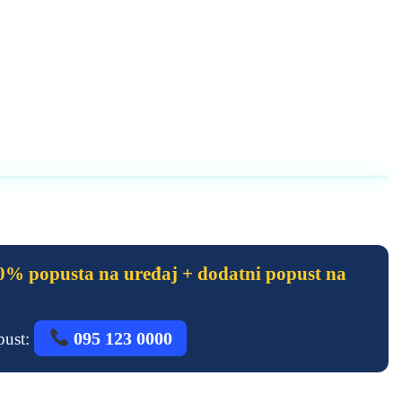
% popusta na uređaj + dodatni popust na
095 123 0000
opust: