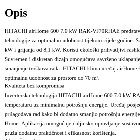
Opis
HITACHI airHome 600 7.0 kW RAK-VJ70RHAE predstavlja vrh
tehnologije za optimalnu udobnost tijekom cijele godine
kW i grijanja od 8,1 kW. Koristi ekološki prihvatljivi rash
Suvremen i diskretan dizajn omogućava savršeno uklapanje u
smanjenje troškova rada. HITACHI klima uređaj airHome 6
optimalnu udobnost za prostore do 70 m².
Kvaliteta bez kompromisa
Inverterska tehnologija HITACHI airHome 600 7.0 kW RAK
temperaturu uz minimalnu potrošnju energije. Uređaj posjed
prilagođava rad kako bi dodatno smanjio potrošnju energije.
Home. Aplikacija omogućuje daljinsko upravljanje sustavom 
pruža dodatnu praktičnost i efikasnost korištenja.