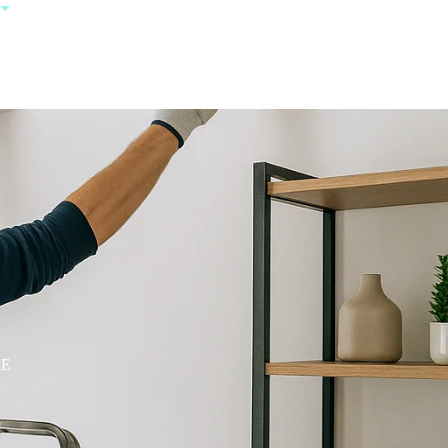
+385 95 123
0000
AE