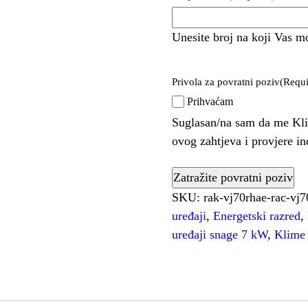
Unesite broj na koji Vas m
Privola za povratni poziv
(Requi
Prihvaćam
Suglasan/na sam da me Kli
ovog zahtjeva i provjere i
SKU:
rak-vj70rhae-rac-vj
uređaji
,
Energetski razred
,
uređaji snage 7 kW
,
Klime 