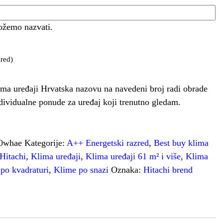
ožemo nazvati.
red)
ma uređaji Hrvatska nazovu na navedeni broj radi obrade
ndividualne ponude za uređaj koji trenutno gledam.
70whae
Kategorije:
A++ Energetski razred
,
Best buy klima
Hitachi
,
Klima uređaji
,
Klima uređaji 61 m² i više
,
Klima
po kvadraturi
,
Klime po snazi
Oznaka:
Hitachi brend