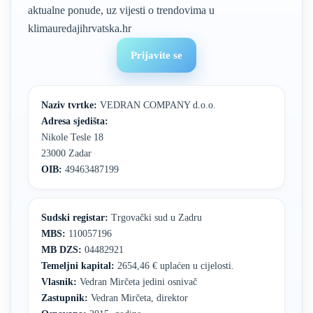
aktualne ponude, uz vijesti o trendovima u
klimauredajihrvatska.hr
Prijavite se
Naziv tvrtke:
VEDRAN COMPANY d.o.o.
Adresa sjedišta:
Nikole Tesle 18
23000 Zadar
OIB:
49463487199
Sudski registar:
Trgovački sud u Zadru
MBS:
110057196
MB DZS:
04482921
Temeljni kapital:
2654,46 € uplaćen u cijelosti.
Vlasnik:
Vedran Mirčeta jedini osnivač
Zastupnik:
Vedran Mirčeta, direktor