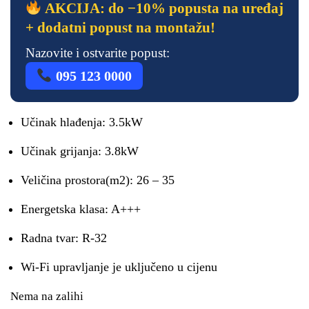
AKCIJA: do −10% popusta na uređaj
+ dodatni popust na montažu!
Nazovite i ostvarite popust:
095 123 0000
Učinak hlađenja: 3.5kW
Učinak grijanja: 3.8kW
Veličina prostora(m2): 26 – 35
Energetska klasa: A+++
Radna tvar: R-32
Wi-Fi upravljanje je uključeno u cijenu
Nema na zalihi