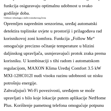
funkcija osiguravaju optimalnu udobnost u svako
godišnje doba.
Udobnost i tehnologija u službi svakodnevnog života
Opremljen naprednim senzorima, uređaj automatski
detektira toplinske uvjete u prostoriji i prilagođava rad
korisnikovoj zoni komfora. Funkcija „Follow Me“
omogućuje precizno očitanje temperature u blizini
daljinskog upravljača, usmjeravajući protok zraka prema
korisniku. U kombinaciji s tihi radom i automatskom
regulacijom, MAXON Klima Uređaj Comfort 3.5 kW
MXI-12HC012I nudi visoku razinu udobnosti uz nisku
potrošnju energije.
Zahvaljujući Wi-Fi povezivosti, uređajem se može
upravljati s bilo koje lokacije putem aplikacije NetHome
Plus. Korištenje pametnog telefona omogućuje potpunu