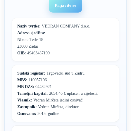
Prijavite se
Naziv tvrtke:
VEDRAN COMPANY d.o.o.
Adresa sjedišta:
Nikole Tesle 18
23000 Zadar
OIB:
49463487199
Sudski registar:
Trgovački sud u Zadru
MBS:
110057196
MB DZS:
04482921
Temeljni kapital:
2654,46 € uplaćen u cijelosti.
Vlasnik:
Vedran Mirčeta jedini osnivač
Zastupnik:
Vedran Mirčeta, direktor
Osnovano:
2015. godine