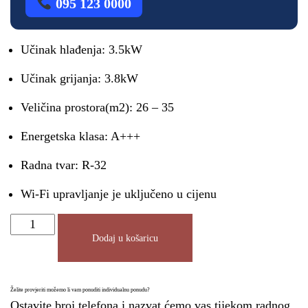
095 123 0000
Učinak hlađenja: 3.5kW
Učinak grijanja: 3.8kW
Veličina prostora(m2): 26 – 35
Energetska klasa: A+++
Radna tvar: R-32
Wi-Fi upravljanje je uključeno u cijenu
Dodaj u košaricu
Želite provjeriti možemo li vam ponuditi individualnu ponudu?
Ostavite broj telefona i nazvat ćemo vas tijekom radnog