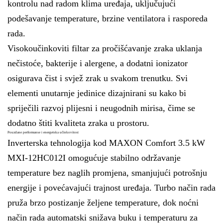
kontrolu nad radom klima uređaja, uključujući
podešavanje temperature, brzine ventilatora i rasporeda
rada.
Visokoučinkoviti filtar za pročišćavanje zraka uklanja
nečistoće, bakterije i alergene, a dodatni ionizator
osigurava čist i svjež zrak u svakom trenutku. Svi
elementi unutarnje jedinice dizajnirani su kako bi
spriječili razvoj plijesni i neugodnih mirisa, čime se
dodatno štiti kvaliteta zraka u prostoru.
Pouzdane performanse i energetska učinkovitost
Inverterska tehnologija kod MAXON Comfort 3.5 kW
MXI-12HC012I omogućuje stabilno održavanje
temperature bez naglih promjena, smanjujući potrošnju
energije i povećavajući trajnost uređaja. Turbo način rada
pruža brzo postizanje željene temperature, dok noćni
način rada automatski snižava buku i temperaturu za