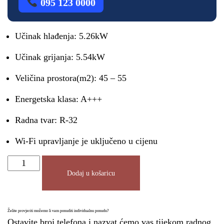
095 123 0000
Učinak hlađenja: 5.26kW
Učinak grijanja: 5.54kW
Veličina prostora(m2): 45 – 55
Energetska klasa: A+++
Radna tvar: R-32
Wi-Fi upravljanje je uključeno u cijenu
Dodaj u košaricu
Želite provjeriti možemo li vam ponuditi individualnu ponudu?
Ostavite broj telefona i nazvat ćemo vas tijekom radnog