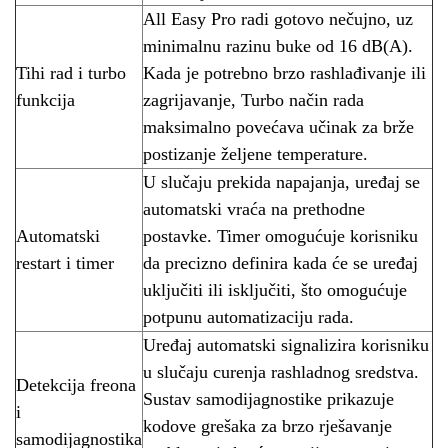
All Easy Pro radi gotovo nečujno, uz
minimalnu razinu buke od 16 dB(A).
Tihi rad i turbo
Kada je potrebno brzo rashlađivanje ili
funkcija
zagrijavanje, Turbo način rada
maksimalno povećava učinak za brže
postizanje željene temperature.
U slučaju prekida napajanja, uređaj se
automatski vraća na prethodne
Automatski
postavke. Timer omogućuje korisniku
restart i timer
da precizno definira kada će se uređaj
uključiti ili isključiti, što omogućuje
potpunu automatizaciju rada.
Uređaj automatski signalizira korisniku
u slučaju curenja rashladnog sredstva.
Detekcija freona
Sustav samodijagnostike prikazuje
i
kodove grešaka za brzo rješavanje
samodijagnostika