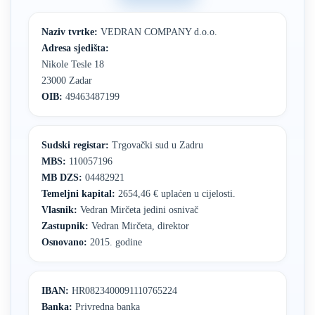
Naziv tvrtke:
VEDRAN COMPANY d.o.o.
Adresa sjedišta:
Nikole Tesle 18
23000 Zadar
OIB:
49463487199
Sudski registar:
Trgovački sud u Zadru
MBS:
110057196
MB DZS:
04482921
Temeljni kapital:
2654,46 € uplaćen u cijelosti.
Vlasnik:
Vedran Mirčeta jedini osnivač
Zastupnik:
Vedran Mirčeta, direktor
Osnovano:
2015. godine
IBAN:
HR0823400091110765224
Banka:
Privredna banka