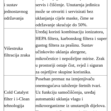
i sustav
servis i čišćenje. Unutarnja jedinica
jednostavnog
može se otvoriti i servisirati bez
održavanja
uklanjanja cijele maske, čime se
održavanje skraćuje do 50%.
Uređaj koristi kombinaciju ionizatora,
HEPA filtera, karbonskog filtera i super
gustog filtera za prašinu. Sustav
Višestruka
učinkovito uklanja alergene,
filtracija zraka
mikročestice i nepoželjne mirise. Zrak
u prostoriji ostaje čist, svjež i siguran
za osjetljive skupine korisnika.
Poseban premaz na izmjenjivaču
onemogućava taloženje štetnih tvari.
Cold Catalyst
Uz funkciju samočišćenja, uređaj
filter i i-Clean
automatski uklanja vlagu i
tehnologija
mikroorganizme iz unutarnjih dijelova.