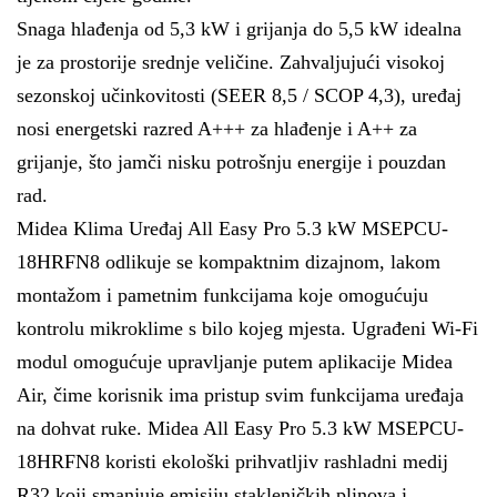
Snaga hlađenja od 5,3 kW i grijanja do 5,5 kW idealna
je za prostorije srednje veličine. Zahvaljujući visokoj
sezonskoj učinkovitosti (SEER 8,5 / SCOP 4,3), uređaj
nosi energetski razred A+++ za hlađenje i A++ za
grijanje, što jamči nisku potrošnju energije i pouzdan
rad.
Midea Klima Uređaj All Easy Pro 5.3 kW MSEPCU-
18HRFN8 odlikuje se kompaktnim dizajnom, lakom
montažom i pametnim funkcijama koje omogućuju
kontrolu mikroklime s bilo kojeg mjesta. Ugrađeni Wi-Fi
modul omogućuje upravljanje putem aplikacije Midea
Air, čime korisnik ima pristup svim funkcijama uređaja
na dohvat ruke. Midea All Easy Pro 5.3 kW MSEPCU-
18HRFN8 koristi ekološki prihvatljiv rashladni medij
R32 koji smanjuje emisiju stakleničkih plinova i