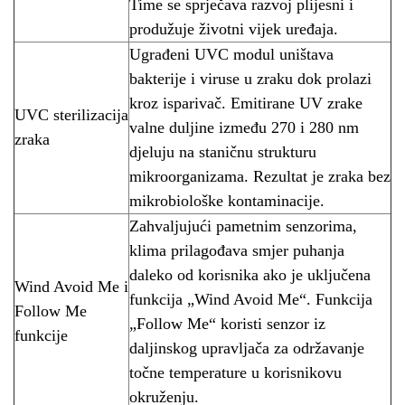
Time se sprječava razvoj plijesni i
produžuje životni vijek uređaja.
Ugrađeni UVC modul uništava
bakterije i viruse u zraku dok prolazi
kroz isparivač. Emitirane UV zrake
UVC sterilizacija
valne duljine između 270 i 280 nm
zraka
djeluju na staničnu strukturu
mikroorganizama. Rezultat je zraka bez
mikrobiološke kontaminacije.
Zahvaljujući pametnim senzorima,
klima prilagođava smjer puhanja
daleko od korisnika ako je uključena
Wind Avoid Me i
funkcija „Wind Avoid Me“. Funkcija
Follow Me
„Follow Me“ koristi senzor iz
funkcije
daljinskog upravljača za održavanje
točne temperature u korisnikovu
okruženju.