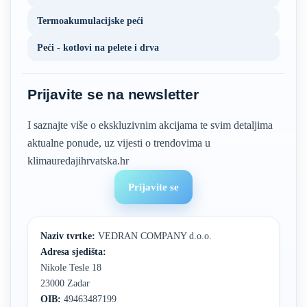
Termoakumulacijske peći
Peći - kotlovi na pelete i drva
Prijavite se na newsletter
I saznajte više o ekskluzivnim akcijama te svim detaljima
aktualne ponude, uz vijesti o trendovima u
klimauredajihrvatska.hr
Prijavite se
Naziv tvrtke:
VEDRAN COMPANY d.o.o.
Adresa sjedišta:
Nikole Tesle 18
23000 Zadar
OIB:
49463487199