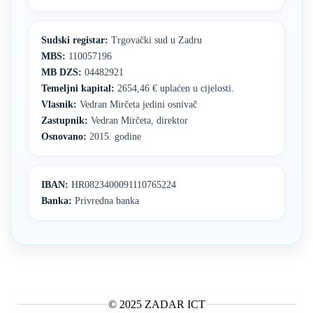
Sudski registar:
Trgovački sud u Zadru
MBS:
110057196
MB DZS:
04482921
Temeljni kapital:
2654,46 € uplaćen u cijelosti.
Vlasnik:
Vedran Mirčeta jedini osnivač
Zastupnik:
Vedran Mirčeta, direktor
Osnovano:
2015. godine
IBAN:
HR0823400091110765224
Banka:
Privredna banka
© 2025 ZADAR ICT