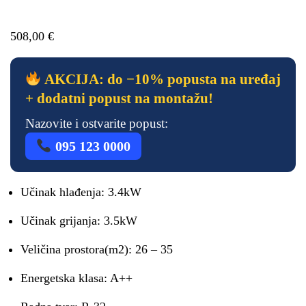
508,00
€
AKCIJA: do −10% popusta na uređaj
+ dodatni popust na montažu!
Nazovite i ostvarite popust:
095 123 0000
Učinak hlađenja: 3.4kW
Učinak grijanja: 3.5kW
Veličina prostora(m2): 26 – 35
Energetska klasa: A++